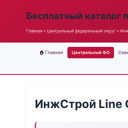
Бесплатный каталог 
Главная
»
Центральный федеральный округ
» Инж
🏠 Главная
Центральный ФО
Сев
ИнжСтрой Line 