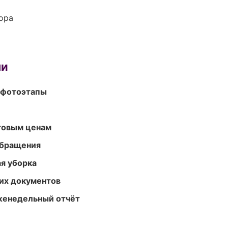
ора
ми
 фотоэтапы
птовым ценам
обращения
ая уборка
их документов
женедельный отчёт