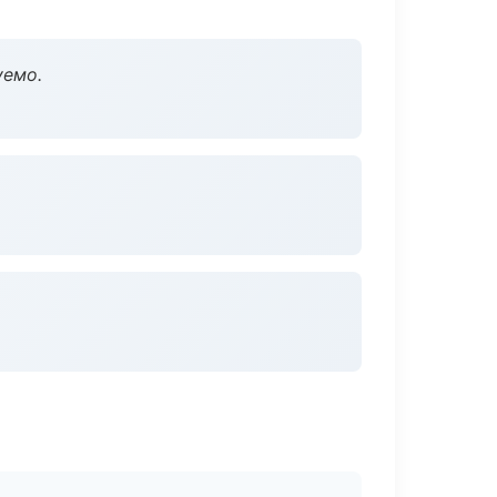
уемо.