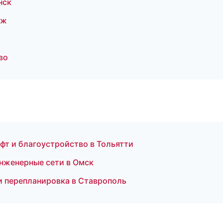
нск
еж
во
т и благоустройство в Тольятти
нженерные сети в Омск
и перепланировка в Ставрополь