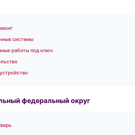
емонт
чные системы
чные работы под ключ
ельство
оустройство
альный федеральный округ
Тверь