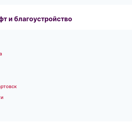
т и благоустройство
а
артовск
ти