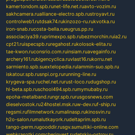
kamertondom.spb.ru
net-life.net.ru
avto-vozim.ru
sakhcamera.ru
alliance-electro.spb.ru
stroyavt.ru
controlweb1.ru
tdsak74.ru
kinzozo-ru.ru
kvotka.ru
iron-snab.ru
costa-bella.ru
eugrus.pp.ru
associaciya39.ru
primexpo.spb.ru
bezmorchin.ru
ia2.ru
cpt21.ru
ispecspb.ru
regahost.ru
kolosok-elita.ru
tae-kwon.ru
consrio.com.ru
insiam.ru
avegainfo.ru
archery161.ru
bigencyclica.ru
vlast16.ru
korru.net
sarmiento.spb.su
extelopedia.ru
lammin-suo.spb.ru
iskatour.spb.ru
snpi.org.ru
running-line.ru
krygeva-spa.ru
chel.net.ru
rust-loco.ru
dugshop.ru
hl-beta.spb.ru
school494.spb.ru
mymubaby.ru
epoha-metalband.ru
ngr.spb.ru
rusgosnews.com
dieselvostok.ru
24hostel.msk.ru
w-dev.ru
f-ship.ru
regsmi.ru
filmnetwork.ru
malinasp.ru
kinosvin.ru
h2o-salon.ru
malutkayork.ru
deltaprim.spb.ru
tango-perm.ru
gooddir.ru
sgv.su
multiki-online.com
webkrasotki.com
cherinvest.ru
detskiy-ostrov.ru