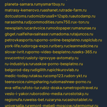
planeta-samara.ru
mysmartbuy.ru
matrasy-kemerovo.ru
ashanet.ru
trade-farm.ru
dotcustoms.ru
domizbrusa9x12spb.ru
autodamp.ru
narasimha.ru
djcommodities.ru
nv750.ru
x-ton.ru
newsplain.ru
cardvoice.ru
modopaper.ru
manunae.ru
gbget.ru
alfeihavsalnassr.ru
madoma.ru
tajuncos.ru
petrovkasports.ru
porno-online-besplatno.ru
splclub.ru
york-life.ru
doroga-expo.ru
ribery.ru
cleanmedicine.ru
slovar-ivrit.ru
porno-video-besplatno.ru
seks-365.ru
ovucontrol.ru
sloty-igrovyye-avtomaty.ru
ru-industriya.ru
russkoe-porno-besplatno.ru
belgorod-day.ru
digilith.ru
pichkurovlab.ru
medic-today.ru
taksu.ru
comp123.ru
don-ykt.ru
teensvoice.ru
imgsharing.ru
domashnee-porno.ru
eva-elfie.ru
foto-tur.ru
biz-doska.ru
metropoltravel.ru
veslo-i-yakor.ru
borodino-media.ru
rostotsky.ru
regionufa.ru
weiss-bet.ru
zaryna.ru
casinotablet.ru
universalia.ru
remont-mebeli-moscow.ru
termomur.ru