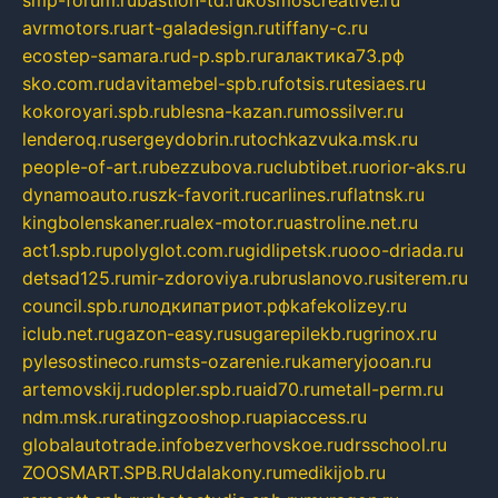
smp-forum.ru
bastion-td.ru
kosmoscreative.ru
avrmotors.ru
art-galadesign.ru
tiffany-c.ru
ecostep-samara.ru
d-p.spb.ru
галактика73.рф
sko.com.ru
davitamebel-spb.ru
fotsis.ru
tesiaes.ru
kokoroyari.spb.ru
blesna-kazan.ru
mossilver.ru
lenderoq.ru
sergeydobrin.ru
tochkazvuka.msk.ru
people-of-art.ru
bezzubova.ru
clubtibet.ru
orior-aks.ru
dynamoauto.ru
szk-favorit.ru
carlines.ru
flatnsk.ru
kingbolenskaner.ru
alex-motor.ru
astroline.net.ru
act1.spb.ru
polyglot.com.ru
gidlipetsk.ru
ooo-driada.ru
detsad125.ru
mir-zdoroviya.ru
bruslanovo.ru
siterem.ru
council.spb.ru
лодкипатриот.рф
kafekolizey.ru
iclub.net.ru
gazon-easy.ru
sugarepilekb.ru
grinox.ru
pylesostineco.ru
msts-ozarenie.ru
kameryjooan.ru
artemovskij.ru
dopler.spb.ru
aid70.ru
metall-perm.ru
ndm.msk.ru
ratingzooshop.ru
apiaccess.ru
globalautotrade.info
bezverhovskoe.ru
drsschool.ru
ZOOSMART.SPB.RU
dalakony.ru
medikijob.ru