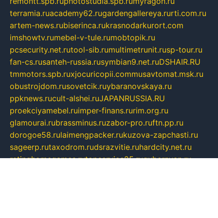
remontt.spb.ru
photostudia.spb.ru
myragon.ru
terramia.ru
academy62.ru
gardengallereya.ru
rti.com.ru
artem-news.ru
biserinca.ru
krasnodarkurort.com
imshowtv.ru
mebel-v-tule.ru
mobtopik.ru
pcsecurity.net.ru
tool-sib.ru
multimetrunit.ru
sp-tour.ru
fan-cs.ru
santeh-russia.ru
symbian9.net.ru
DSHAIR.RU
tmmotors.spb.ru
xjocuricopii.com
musavtomat.msk.ru
obustrojdom.ru
sovetcik.ru
ybaranovskaya.ru
ppknews.ru
cult-alshei.ru
JAPANRUSSIA.RU
proekciyamebel.ru
imper-finans.ru
rim.org.ru
glamourai.ru
brassminus.ru
zabor-pro.ru
ftn.pp.ru
dorogoe58.ru
laimengpacker.ru
kuzova-zapchasti.ru
sageerp.ru
taxodrom.ru
dsrazvitie.ru
hardcity.net.ru
ratinghomegames.ru
topservice25.ru
gubernyan.ru
gtglasslined.ru
ii4.ru
tssport.spb.ru
andorra24.com
blackwallstreet.ru
oboimos.ru
optim-doors.com.ru
ikuch.ru
nycr.org.ru
npa21.ru
vremya-ch.spb.ru
desert000.ru
ivtorgi.ru
ifiori.ru
catalog-statei.ru