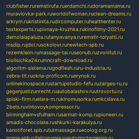
clubfisher.ru
remstirufa.ru
erdamchi.ru
doramamama.ru
muraviovka-park.ru
worldofwoman.ru
clean-dreams.ru
arkrym.ru
kristinita.ru
dircomputer.ru
healthenter.ru
textexperts.ru
pivnaya-kruzhka.ru
kinofilmy-2021.ru
demolalapaluza.ru
tanyavanya.ru
remstir-tolyatti.ru
msdip.ru
jdol.ru
sokolovr.ru
newtech-spb.ru
rezemkleim.ru
massage-tai.ru
seonub.ru
zvonitut.ru
biolisichka24.ru
mncraft-download.ru
algoritm-sistema.ru
godflesh.ru
ru-industria.ru
zebra-tlt.ru
okna-proficom.ru
erynok.ru
onlinekinospace.ru
startupstudio-fefu.ru
zarges-ru.ru
gegenjustizunrecht.ru
autobalashov.ru
utrovortu.ru
spiski-firm.ru
elara-m.ru
kinomusorka.ru
mkcslava.ru
2bets.ru
vintovoykompressor.ru
birminghamvsfulham.ru
sarmat-komp.ru
pioneeri.ru
amadis-chocolate.ru
shkurki-karakulya.ru
kanotiforet.spb.ru
tutmassage.ru
ecolog.org.ru
praga.spb.ru
falcorussia.ru
autodoctorservis.ru