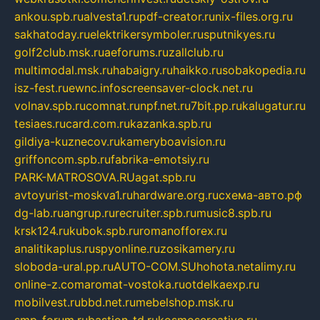
ankou.spb.ru
alvesta1.ru
pdf-creator.ru
nix-files.org.ru
sakhatoday.ru
elektrikersymboler.ru
sputnikyes.ru
golf2club.msk.ru
aeforums.ru
zallclub.ru
multimodal.msk.ru
habaigry.ru
haikko.ru
sobakopedia.ru
isz-fest.ru
ewnc.info
screensaver-clock.net.ru
volnav.spb.ru
comnat.ru
npf.net.ru
7bit.pp.ru
kalugatur.ru
tesiaes.ru
card.com.ru
kazanka.spb.ru
gildiya-kuznecov.ru
kameryboavision.ru
griffoncom.spb.ru
fabrika-emotsiy.ru
PARK-MATROSOVA.RU
agat.spb.ru
avtoyurist-moskva1.ru
hardware.org.ru
схема-авто.рф
dg-lab.ru
angrup.ru
recruiter.spb.ru
music8.spb.ru
krsk124.ru
kubok.spb.ru
romanofforex.ru
analitikaplus.ru
spyonline.ru
zosikamery.ru
sloboda-ural.pp.ru
AUTO-COM.SU
hohota.net
alimy.ru
online-z.com
aromat-vostoka.ru
otdelkaexp.ru
mobilvest.ru
bbd.net.ru
mebelshop.msk.ru