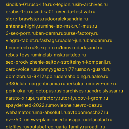
sindika-01.ru
sp-life.ru
x-legion.ru
sib-archives.ru
e-abis-1-c.ru
sindika01.ru
venda-festival.ru
store-brawlstars.ru
dooraleksandria.ru
antenna-highly.ru
mine-lab-msk.ru
1-mus.ru
3-sex-porn.ru
ban-damn.ru
purse-factory.ru
viagra-tablet.ru
fasbags.ru
adler-jun.ru
bandamn.ru
fincontech.ru
3sexporn.ru
1mus.ru
darksand.ru
rebus-toys.ru
minelab-msk.ru
rtdco.ru
seo-prodvizhenie-sajtov-stroitelnyh-kompanij.ru
card-voice.ru
rulonnyygazon177.ru
snow-guard.ru
domizbrusa-9x12spb.ru
demaholding.ru
aalse.ru
a380club.ru
argentinamia.ru
perkoka.ru
movie-one.ru
perk-oka.ru
g-octopus.ru
sibarchives.ru
andreislyusar.ru
naruto-x.ru
pursefactory.ru
tor-lyubov-i-grom.ru
spayderhed-2022.ru
movieone.ru
evro-dez.ru
webamator.ru
ma-absolut1.ru
avtopomosch27.ru
nv-750.ru
news-plain.ru
nertansaga.ru
delanalad.ru
dizfiles.ru
youtubefree.ru
aria-family.ru
roadli.ru