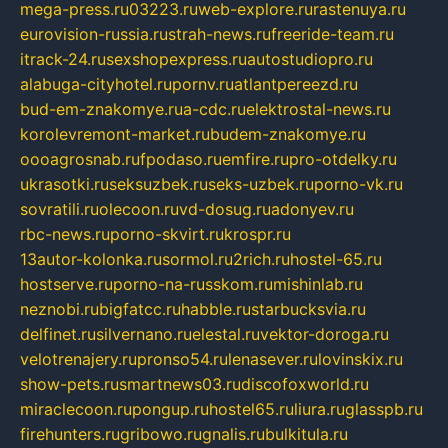
mega-press.ru
03223.ru
web-explore.ru
rastenuya.ru
eurovision-russia.ru
strah-news.ru
freeride-team.ru
itrack-24.ru
sexshopexpress.ru
autostudiopro.ru
alabuga-cityhotel.ru
pornv.ru
atlantpereezd.ru
bud-em-znakomye.ru
a-cdc.ru
elektrostal-news.ru
korolevremont-market.ru
budem-znakomye.ru
oooagrosnab.ru
fpodaso.ru
emfire.ru
pro-otdelky.ru
ukrasotki.ru
seksuzbek.ru
seks-uzbek.ru
porno-vk.ru
sovratili.ru
olecoon.ru
vd-dosug.ru
adonyev.ru
rbc-news.ru
porno-skvirt.ru
krospr.ru
13autor-kolonka.ru
sormol.ru
2rich.ru
hostel-65.ru
hostserve.ru
porno-na-russkom.ru
mishinlab.ru
neznobi.ru
bigfatcc.ru
habble.ru
starbucksvia.ru
delfinet.ru
silvernano.ru
elestal.ru
vektor-doroga.ru
velotrenajery.ru
pronso54.ru
lenasever.ru
lovinskix.ru
show-pets.ru
smartnews03.ru
discofoxworld.ru
miraclecoon.ru
pongup.ru
hostel65.ru
liura.ru
glasspb.ru
firehunters.ru
gribowo.ru
gnalis.ru
bulkitula.ru