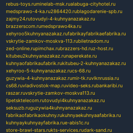
rebus-toys.ru
minelab-msk.ru
alabuga-cityhotel.ru
medsprawo-4-ka.ru
2864420.ru
blagodarenie-spb.ru
zajmy24.ru
tovudyi-4-kuhnyanazakaz.ru
brazzerscom.ru
medsprawo4ka.ru
xehyroo5kuhnyanazakaz.ru
fabrikayfabrikaefabrika.ru
vskrytie-zamkov-moskva-113.ru
biletnadom.ru
zed-online.ru
pimchax.ru
brazzers-hd.ru
z-host.ru
kitubeu2kuhnyanazakaz.ru
naperekate.ru
kuhnyaofabrikaufabrik.ru
kitubeu-2-kuhnyanazakaz.ru
xehyroo-5-kuhnyanazakaz.ru
cs-68.ru
guzywia-4-kuhnyanazakaz.ru
mir-tk.ru
vlknrussia.ru
cs68.ru
vladivostok-map.ru
video-seks.ru
bankaribi.ru
raszar.ru
vskrytie-zamkov-moskva113.ru
lipetsktelecom.ru
tovudyi4kuhnyanazakaz.ru
seksuzb.ru
guzywia4kuhnyanazakaz.ru
fabrikaofabrikaokuhny.ru
kuhnyaekuhnyaafabrika.ru
kuhnyaykuhnyayfabrika.ru
e-abis1c.ru
store-brawl-stars.ru
kts-services.ru
dark-sand.ru