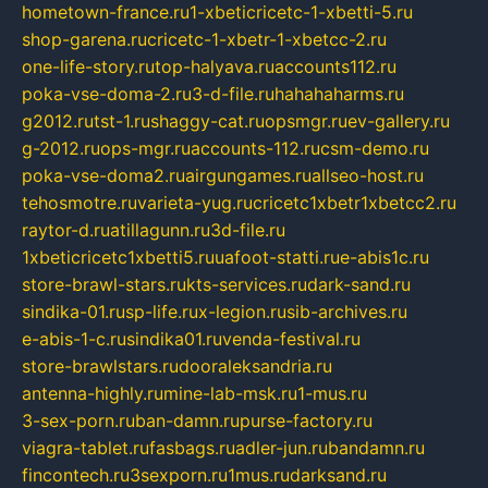
hometown-france.ru
1-xbeticricetc-1-xbetti-5.ru
shop-garena.ru
cricetc-1-xbetr-1-xbetcc-2.ru
one-life-story.ru
top-halyava.ru
accounts112.ru
poka-vse-doma-2.ru
3-d-file.ru
hahahaharms.ru
g2012.ru
tst-1.ru
shaggy-cat.ru
opsmgr.ru
ev-gallery.ru
g-2012.ru
ops-mgr.ru
accounts-112.ru
csm-demo.ru
poka-vse-doma2.ru
airgungames.ru
allseo-host.ru
tehosmotre.ru
varieta-yug.ru
cricetc1xbetr1xbetcc2.ru
raytor-d.ru
atillagunn.ru
3d-file.ru
1xbeticricetc1xbetti5.ru
uafoot-statti.ru
e-abis1c.ru
store-brawl-stars.ru
kts-services.ru
dark-sand.ru
sindika-01.ru
sp-life.ru
x-legion.ru
sib-archives.ru
e-abis-1-c.ru
sindika01.ru
venda-festival.ru
store-brawlstars.ru
dooraleksandria.ru
antenna-highly.ru
mine-lab-msk.ru
1-mus.ru
3-sex-porn.ru
ban-damn.ru
purse-factory.ru
viagra-tablet.ru
fasbags.ru
adler-jun.ru
bandamn.ru
fincontech.ru
3sexporn.ru
1mus.ru
darksand.ru