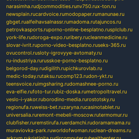
narasimha.ru
djcommodities.ru
nv750.ru
x-ton.ru
newsplain.ru
cardvoice.ru
modopaper.ru
manunae.ru
gbget.ru
alfeihavsalnassr.ru
madoma.ru
tajuncos.ru
petrovkasports.ru
porno-online-besplatno.ru
splclub.ru
york-life.ru
doroga-expo.ru
ribery.ru
cleanmedicine.ru
slovar-ivrit.ru
porno-video-besplatno.ru
seks-365.ru
ovucontrol.ru
sloty-igrovyye-avtomaty.ru
ru-industriya.ru
russkoe-porno-besplatno.ru
belgorod-day.ru
digilith.ru
pichkurovlab.ru
medic-today.ru
taksu.ru
comp123.ru
don-ykt.ru
teensvoice.ru
imgsharing.ru
domashnee-porno.ru
eva-elfie.ru
foto-tur.ru
biz-doska.ru
metropoltravel.ru
veslo-i-yakor.ru
borodino-media.ru
rostotsky.ru
regionufa.ru
weiss-bet.ru
zaryna.ru
casinotablet.ru
universalia.ru
remont-mebeli-moscow.ru
termomur.ru
clubfisher.ru
remstirufa.ru
erdamchi.ru
doramamama.ru
muraviovka-park.ru
worldofwoman.ru
clean-dreams.ru
arkrym.ru
kristinita.ru
dircomputer.ru
healthenter.ru