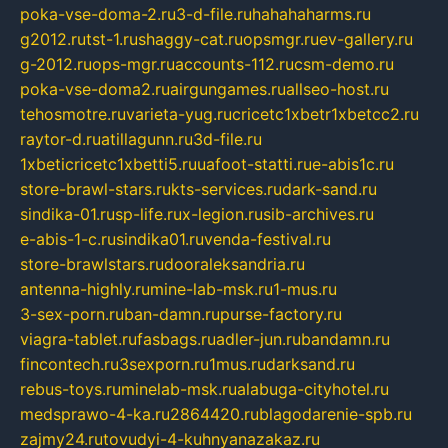
poka-vse-doma-2.ru
3-d-file.ru
hahahaharms.ru
g2012.ru
tst-1.ru
shaggy-cat.ru
opsmgr.ru
ev-gallery.ru
g-2012.ru
ops-mgr.ru
accounts-112.ru
csm-demo.ru
poka-vse-doma2.ru
airgungames.ru
allseo-host.ru
tehosmotre.ru
varieta-yug.ru
cricetc1xbetr1xbetcc2.ru
raytor-d.ru
atillagunn.ru
3d-file.ru
1xbeticricetc1xbetti5.ru
uafoot-statti.ru
e-abis1c.ru
store-brawl-stars.ru
kts-services.ru
dark-sand.ru
sindika-01.ru
sp-life.ru
x-legion.ru
sib-archives.ru
e-abis-1-c.ru
sindika01.ru
venda-festival.ru
store-brawlstars.ru
dooraleksandria.ru
antenna-highly.ru
mine-lab-msk.ru
1-mus.ru
3-sex-porn.ru
ban-damn.ru
purse-factory.ru
viagra-tablet.ru
fasbags.ru
adler-jun.ru
bandamn.ru
fincontech.ru
3sexporn.ru
1mus.ru
darksand.ru
rebus-toys.ru
minelab-msk.ru
alabuga-cityhotel.ru
medsprawo-4-ka.ru
2864420.ru
blagodarenie-spb.ru
zajmy24.ru
tovudyi-4-kuhnyanazakaz.ru