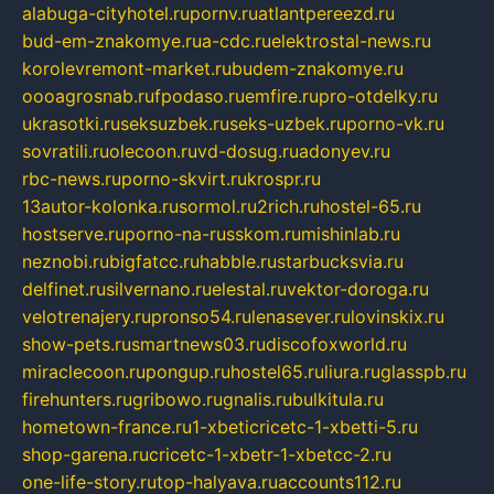
alabuga-cityhotel.ru
pornv.ru
atlantpereezd.ru
bud-em-znakomye.ru
a-cdc.ru
elektrostal-news.ru
korolevremont-market.ru
budem-znakomye.ru
oooagrosnab.ru
fpodaso.ru
emfire.ru
pro-otdelky.ru
ukrasotki.ru
seksuzbek.ru
seks-uzbek.ru
porno-vk.ru
sovratili.ru
olecoon.ru
vd-dosug.ru
adonyev.ru
rbc-news.ru
porno-skvirt.ru
krospr.ru
13autor-kolonka.ru
sormol.ru
2rich.ru
hostel-65.ru
hostserve.ru
porno-na-russkom.ru
mishinlab.ru
neznobi.ru
bigfatcc.ru
habble.ru
starbucksvia.ru
delfinet.ru
silvernano.ru
elestal.ru
vektor-doroga.ru
velotrenajery.ru
pronso54.ru
lenasever.ru
lovinskix.ru
show-pets.ru
smartnews03.ru
discofoxworld.ru
miraclecoon.ru
pongup.ru
hostel65.ru
liura.ru
glasspb.ru
firehunters.ru
gribowo.ru
gnalis.ru
bulkitula.ru
hometown-france.ru
1-xbeticricetc-1-xbetti-5.ru
shop-garena.ru
cricetc-1-xbetr-1-xbetcc-2.ru
one-life-story.ru
top-halyava.ru
accounts112.ru