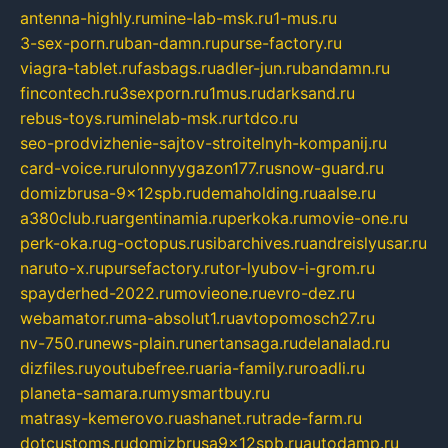
antenna-highly.ru
mine-lab-msk.ru
1-mus.ru
3-sex-porn.ru
ban-damn.ru
purse-factory.ru
viagra-tablet.ru
fasbags.ru
adler-jun.ru
bandamn.ru
fincontech.ru
3sexporn.ru
1mus.ru
darksand.ru
rebus-toys.ru
minelab-msk.ru
rtdco.ru
seo-prodvizhenie-sajtov-stroitelnyh-kompanij.ru
card-voice.ru
rulonnyygazon177.ru
snow-guard.ru
domizbrusa-9x12spb.ru
demaholding.ru
aalse.ru
a380club.ru
argentinamia.ru
perkoka.ru
movie-one.ru
perk-oka.ru
g-octopus.ru
sibarchives.ru
andreislyusar.ru
naruto-x.ru
pursefactory.ru
tor-lyubov-i-grom.ru
spayderhed-2022.ru
movieone.ru
evro-dez.ru
webamator.ru
ma-absolut1.ru
avtopomosch27.ru
nv-750.ru
news-plain.ru
nertansaga.ru
delanalad.ru
dizfiles.ru
youtubefree.ru
aria-family.ru
roadli.ru
planeta-samara.ru
mysmartbuy.ru
matrasy-kemerovo.ru
ashanet.ru
trade-farm.ru
dotcustoms.ru
domizbrusa9x12spb.ru
autodamp.ru