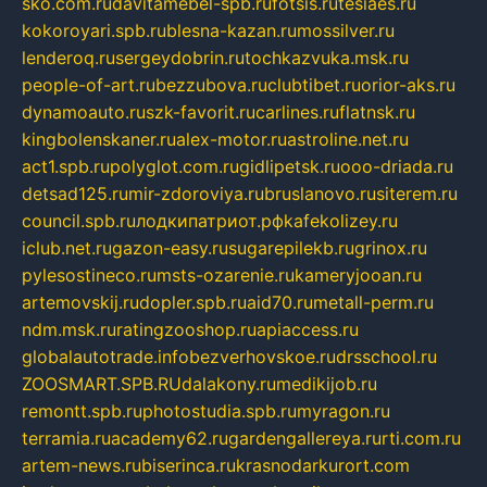
sko.com.ru
davitamebel-spb.ru
fotsis.ru
tesiaes.ru
kokoroyari.spb.ru
blesna-kazan.ru
mossilver.ru
lenderoq.ru
sergeydobrin.ru
tochkazvuka.msk.ru
people-of-art.ru
bezzubova.ru
clubtibet.ru
orior-aks.ru
dynamoauto.ru
szk-favorit.ru
carlines.ru
flatnsk.ru
kingbolenskaner.ru
alex-motor.ru
astroline.net.ru
act1.spb.ru
polyglot.com.ru
gidlipetsk.ru
ooo-driada.ru
detsad125.ru
mir-zdoroviya.ru
bruslanovo.ru
siterem.ru
council.spb.ru
лодкипатриот.рф
kafekolizey.ru
iclub.net.ru
gazon-easy.ru
sugarepilekb.ru
grinox.ru
pylesostineco.ru
msts-ozarenie.ru
kameryjooan.ru
artemovskij.ru
dopler.spb.ru
aid70.ru
metall-perm.ru
ndm.msk.ru
ratingzooshop.ru
apiaccess.ru
globalautotrade.info
bezverhovskoe.ru
drsschool.ru
ZOOSMART.SPB.RU
dalakony.ru
medikijob.ru
remontt.spb.ru
photostudia.spb.ru
myragon.ru
terramia.ru
academy62.ru
gardengallereya.ru
rti.com.ru
artem-news.ru
biserinca.ru
krasnodarkurort.com