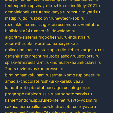
textexperts.ru
pivnaya-kruzhka.ru
kinofilmy-2021.ru
demolalapaluza.ru
tanyavanya.ru
remstir-tolyatti.ru
msdip.ru
jdol.ru
sokolovr.ru
newtech-spb.ru
rezemkleim.ru
massage-tai.ru
seonub.ru
zvonitut.ru
biolisichka24.ru
mncraft-download.ru
algoritm-sistema.ru
godflesh.ru
ru-industria.ru
zebra-tlt.ru
okna-proficom.ru
erynok.ru
onlinekinospace.ru
startupstudio-fefu.ru
zarges-ru.ru
gegenjustizunrecht.ru
autobalashov.ru
utrovortu.ru
spiski-firm.ru
elara-m.ru
kinomusorka.ru
mkcslava.ru
2bets.ru
vintovoykompressor.ru
birminghamvsfulham.ru
sarmat-komp.ru
pioneeri.ru
amadis-chocolate.ru
shkurki-karakulya.ru
kanotiforet.spb.ru
tutmassage.ru
ecolog.org.ru
praga.spb.ru
falcorussia.ru
autodoctorservis.ru
kamertondom.spb.ru
net-life.net.ru
avto-vozim.ru
sakhcamera.ru
alliance-electro.spb.ru
stroyavt.ru
controlweb1.ru
tdsak74.ru
kinzozo-ru.ru
kvotka.ru