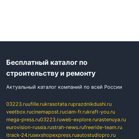
Бесплатный каталог по
строительству и ремонту
Актуальный каталог компаний по всей России
03223.ru
ufille.ru
krasotata.ru
prazdnikdushi.ru
veetbox.ru
cinemapost.ru
ciam-fr.ru
kraft-you.ru
mega-press.ru
03223.ru
web-explore.ru
rastenuya.ru
eurovision-russia.ru
strah-news.ru
freeride-team.ru
itrack-24.ru
sexshopexpress.ru
autostudiopro.ru