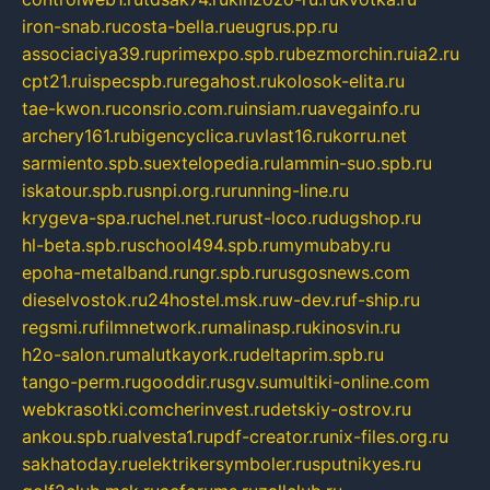
iron-snab.ru
costa-bella.ru
eugrus.pp.ru
associaciya39.ru
primexpo.spb.ru
bezmorchin.ru
ia2.ru
cpt21.ru
ispecspb.ru
regahost.ru
kolosok-elita.ru
tae-kwon.ru
consrio.com.ru
insiam.ru
avegainfo.ru
archery161.ru
bigencyclica.ru
vlast16.ru
korru.net
sarmiento.spb.su
extelopedia.ru
lammin-suo.spb.ru
iskatour.spb.ru
snpi.org.ru
running-line.ru
krygeva-spa.ru
chel.net.ru
rust-loco.ru
dugshop.ru
hl-beta.spb.ru
school494.spb.ru
mymubaby.ru
epoha-metalband.ru
ngr.spb.ru
rusgosnews.com
dieselvostok.ru
24hostel.msk.ru
w-dev.ru
f-ship.ru
regsmi.ru
filmnetwork.ru
malinasp.ru
kinosvin.ru
h2o-salon.ru
malutkayork.ru
deltaprim.spb.ru
tango-perm.ru
gooddir.ru
sgv.su
multiki-online.com
webkrasotki.com
cherinvest.ru
detskiy-ostrov.ru
ankou.spb.ru
alvesta1.ru
pdf-creator.ru
nix-files.org.ru
sakhatoday.ru
elektrikersymboler.ru
sputnikyes.ru