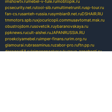
imshowtv.ru
mebel-v-tule.ru
mobtopik.ru
pcsecurity.net.ru
tool-sib.ru
multimetrunit.ru
sp-tour.ru
fan-cs.ru
santeh-russia.ru
symbian9.net.ru
DSHAIR.RU
tmmotors.spb.ru
xjocuricopii.com
musavtomat.msk.ru
obustrojdom.ru
sovetcik.ru
ybaranovskaya.ru
ppknews.ru
cult-alshei.ru
JAPANRUSSIA.RU
proekciyamebel.ru
imper-finans.ru
rim.org.ru
glamourai.ru
brassminus.ru
zabor-pro.ru
ftn.pp.ru
dorogoe58.ru
laimengpacker.ru
kuzova-zapchasti.ru
sageerp.ru
taxodrom.ru
dsrazvitie.ru
hardcity.net.ru
ratinghomegames.ru
topservice25.ru
gubernyan.ru
gtglasslined.ru
ii4.ru
tssport.spb.ru
andorra24.com
blackwallstreet.ru
oboimos.ru
optim-doors.com.ru
ikuch.ru
nycr.org.ru
npa21.ru
vremya-ch.spb.ru
desert000.ru
ivtorgi.ru
ifiori.ru
catalog-statei.ru
dcv.org.ru
spetsmaster174.ru
ipkameryhiseeu.ru
dum26.ru
ruspol.spb.ru
fr-opendp.ru
kam-solnyshko.ru
cheyenne-arapaho.ru
sevzapmetal.spb.ru