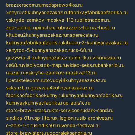
brazzerscom.ru
medsprawo4ka.ru
xehyroo5kuhnyanazakaz.ru
fabrikayfabrikaefabrika.ru
vskrytie-zamkov-moskva-113.ru
biletnadom.ru
zed-online.ru
pimchax.ru
brazzers-hd.ru
z-host.ru
kitubeu2kuhnyanazakaz.ru
naperekate.ru
kuhnyaofabrikaufabrik.ru
kitubeu-2-kuhnyanazakaz.ru
xehyroo-5-kuhnyanazakaz.ru
cs-68.ru
guzywia-4-kuhnyanazakaz.ru
mir-tk.ru
vlknrussia.ru
cs68.ru
vladivostok-map.ru
video-seks.ru
bankaribi.ru
raszar.ru
vskrytie-zamkov-moskva113.ru
lipetsktelecom.ru
tovudyi4kuhnyanazakaz.ru
seksuzb.ru
guzywia4kuhnyanazakaz.ru
fabrikaofabrikaokuhny.ru
kuhnyaekuhnyaafabrika.ru
kuhnyaykuhnyayfabrika.ru
e-abis1c.ru
store-brawl-stars.ru
kts-services.ru
dark-sand.ru
sindika-01.ru
sp-life.ru
x-legion.ru
sib-archives.ru
e-abis-1-c.ru
sindika01.ru
venda-festival.ru
store-brawlstars.ru
dooraleksandria.ru