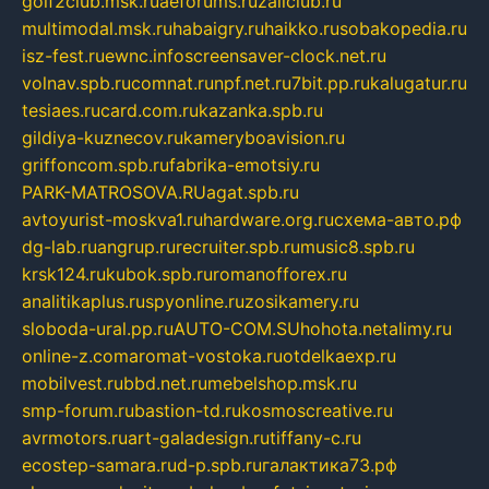
golf2club.msk.ru
aeforums.ru
zallclub.ru
multimodal.msk.ru
habaigry.ru
haikko.ru
sobakopedia.ru
isz-fest.ru
ewnc.info
screensaver-clock.net.ru
volnav.spb.ru
comnat.ru
npf.net.ru
7bit.pp.ru
kalugatur.ru
tesiaes.ru
card.com.ru
kazanka.spb.ru
gildiya-kuznecov.ru
kameryboavision.ru
griffoncom.spb.ru
fabrika-emotsiy.ru
PARK-MATROSOVA.RU
agat.spb.ru
avtoyurist-moskva1.ru
hardware.org.ru
схема-авто.рф
dg-lab.ru
angrup.ru
recruiter.spb.ru
music8.spb.ru
krsk124.ru
kubok.spb.ru
romanofforex.ru
analitikaplus.ru
spyonline.ru
zosikamery.ru
sloboda-ural.pp.ru
AUTO-COM.SU
hohota.net
alimy.ru
online-z.com
aromat-vostoka.ru
otdelkaexp.ru
mobilvest.ru
bbd.net.ru
mebelshop.msk.ru
smp-forum.ru
bastion-td.ru
kosmoscreative.ru
avrmotors.ru
art-galadesign.ru
tiffany-c.ru
ecostep-samara.ru
d-p.spb.ru
галактика73.рф