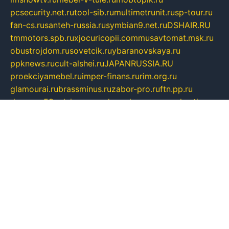
pcsecurity.net.ru
tool-sib.ru
multimetrunit.ru
sp-tour.ru
fan-cs.ru
santeh-russia.ru
symbian9.net.ru
DSHAIR.RU
tmmotors.spb.ru
xjocuricopii.com
musavtomat.msk.ru
obustrojdom.ru
sovetcik.ru
ybaranovskaya.ru
ppknews.ru
cult-alshei.ru
JAPANRUSSIA.RU
proekciyamebel.ru
imper-finans.ru
rim.org.ru
glamourai.ru
brassminus.ru
zabor-pro.ru
ftn.pp.ru
dorogoe58.ru
laimengpacker.ru
kuzova-zapchasti.ru
sageerp.ru
taxodrom.ru
dsrazvitie.ru
hardcity.net.ru
ratinghomegames.ru
topservice25.ru
gubernyan.ru
gtglasslined.ru
ii4.ru
tssport.spb.ru
andorra24.com
blackwallstreet.ru
oboimos.ru
optim-doors.com.ru
ikuch.ru
nycr.org.ru
npa21.ru
vremya-ch.spb.ru
desert000.ru
ivtorgi.ru
ifiori.ru
catalog-statei.ru
dcv.org.ru
spetsmaster174.ru
ipkameryhiseeu.ru
dum26.ru
ruspol.spb.ru
fr-opendp.ru
kam-solnyshko.ru
cheyenne-arapaho.ru
sevzapmetal.spb.ru