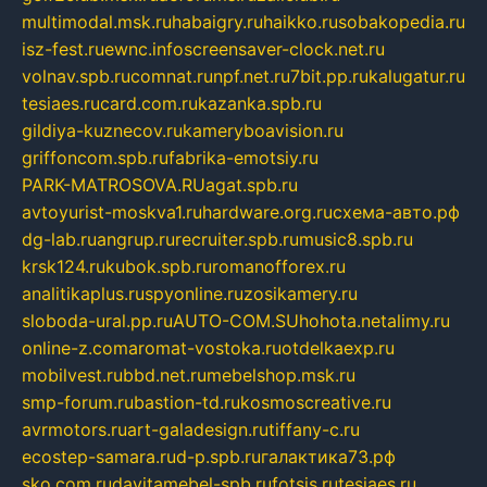
multimodal.msk.ru
habaigry.ru
haikko.ru
sobakopedia.ru
isz-fest.ru
ewnc.info
screensaver-clock.net.ru
volnav.spb.ru
comnat.ru
npf.net.ru
7bit.pp.ru
kalugatur.ru
tesiaes.ru
card.com.ru
kazanka.spb.ru
gildiya-kuznecov.ru
kameryboavision.ru
griffoncom.spb.ru
fabrika-emotsiy.ru
PARK-MATROSOVA.RU
agat.spb.ru
avtoyurist-moskva1.ru
hardware.org.ru
схема-авто.рф
dg-lab.ru
angrup.ru
recruiter.spb.ru
music8.spb.ru
krsk124.ru
kubok.spb.ru
romanofforex.ru
analitikaplus.ru
spyonline.ru
zosikamery.ru
sloboda-ural.pp.ru
AUTO-COM.SU
hohota.net
alimy.ru
online-z.com
aromat-vostoka.ru
otdelkaexp.ru
mobilvest.ru
bbd.net.ru
mebelshop.msk.ru
smp-forum.ru
bastion-td.ru
kosmoscreative.ru
avrmotors.ru
art-galadesign.ru
tiffany-c.ru
ecostep-samara.ru
d-p.spb.ru
галактика73.рф
sko.com.ru
davitamebel-spb.ru
fotsis.ru
tesiaes.ru