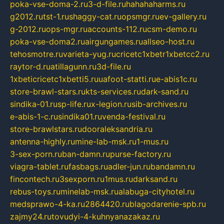
poka-vse-doma-2.ru
3-d-file.ru
hahahaharms.ru
g2012.ru
tst-1.ru
shaggy-cat.ru
opsmgr.ru
ev-gallery.ru
g-2012.ru
ops-mgr.ru
accounts-112.ru
csm-demo.ru
poka-vse-doma2.ru
airgungames.ru
allseo-host.ru
tehosmotre.ru
varieta-yug.ru
cricetc1xbetr1xbetcc2.ru
raytor-d.ru
atillagunn.ru
3d-file.ru
1xbeticricetc1xbetti5.ru
uafoot-statti.ru
e-abis1c.ru
store-brawl-stars.ru
kts-services.ru
dark-sand.ru
sindika-01.ru
sp-life.ru
x-legion.ru
sib-archives.ru
e-abis-1-c.ru
sindika01.ru
venda-festival.ru
store-brawlstars.ru
dooraleksandria.ru
antenna-highly.ru
mine-lab-msk.ru
1-mus.ru
3-sex-porn.ru
ban-damn.ru
purse-factory.ru
viagra-tablet.ru
fasbags.ru
adler-jun.ru
bandamn.ru
fincontech.ru
3sexporn.ru
1mus.ru
darksand.ru
rebus-toys.ru
minelab-msk.ru
alabuga-cityhotel.ru
medsprawo-4-ka.ru
2864420.ru
blagodarenie-spb.ru
zajmy24.ru
tovudyi-4-kuhnyanazakaz.ru