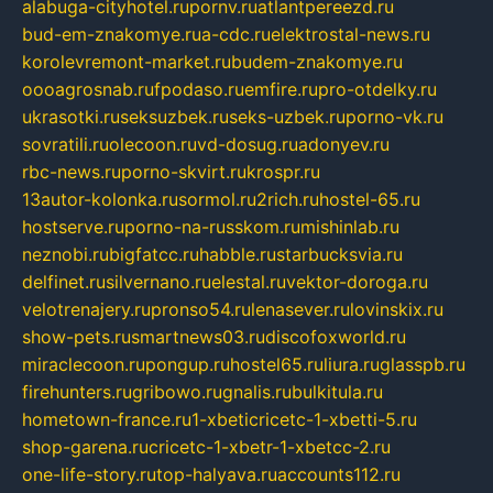
alabuga-cityhotel.ru
pornv.ru
atlantpereezd.ru
bud-em-znakomye.ru
a-cdc.ru
elektrostal-news.ru
korolevremont-market.ru
budem-znakomye.ru
oooagrosnab.ru
fpodaso.ru
emfire.ru
pro-otdelky.ru
ukrasotki.ru
seksuzbek.ru
seks-uzbek.ru
porno-vk.ru
sovratili.ru
olecoon.ru
vd-dosug.ru
adonyev.ru
rbc-news.ru
porno-skvirt.ru
krospr.ru
13autor-kolonka.ru
sormol.ru
2rich.ru
hostel-65.ru
hostserve.ru
porno-na-russkom.ru
mishinlab.ru
neznobi.ru
bigfatcc.ru
habble.ru
starbucksvia.ru
delfinet.ru
silvernano.ru
elestal.ru
vektor-doroga.ru
velotrenajery.ru
pronso54.ru
lenasever.ru
lovinskix.ru
show-pets.ru
smartnews03.ru
discofoxworld.ru
miraclecoon.ru
pongup.ru
hostel65.ru
liura.ru
glasspb.ru
firehunters.ru
gribowo.ru
gnalis.ru
bulkitula.ru
hometown-france.ru
1-xbeticricetc-1-xbetti-5.ru
shop-garena.ru
cricetc-1-xbetr-1-xbetcc-2.ru
one-life-story.ru
top-halyava.ru
accounts112.ru