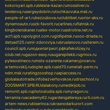
kokoroyari.spb.ru
blesna-kazan.ru
mossilver.ru
lenderoq.ru
sergeydobrin.ru
tochkazvuka.msk.ru
people-of-art.ru
bezzubova.ru
clubtibet.ru
orior-aks.ru
dynamoauto.ru
szk-favorit.ru
carlines.ru
flatnsk.ru
kingbolenskaner.ru
alex-motor.ru
astroline.net.ru
act1.spb.ru
polyglot.com.ru
gidlipetsk.ru
ooo-driada.ru
detsad125.ru
mir-zdoroviya.ru
bruslanovo.ru
siterem.ru
council.spb.ru
лодкипатриот.рф
kafekolizey.ru
iclub.net.ru
gazon-easy.ru
sugarepilekb.ru
grinox.ru
pylesostineco.ru
msts-ozarenie.ru
kameryjooan.ru
artemovskij.ru
dopler.spb.ru
aid70.ru
metall-perm.ru
ndm.msk.ru
ratingzooshop.ru
apiaccess.ru
globalautotrade.info
bezverhovskoe.ru
drsschool.ru
ZOOSMART.SPB.RU
dalakony.ru
medikijob.ru
remontt.spb.ru
photostudia.spb.ru
myragon.ru
terramia.ru
academy62.ru
gardengallereya.ru
rti.com.ru
artem-news.ru
biserinca.ru
krasnodarkurort.com
imshowtv.ru
mebel-v-tule.ru
mobtopik.ru