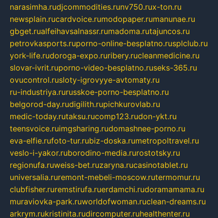
narasimha.ru
djcommodities.ru
nv750.ru
x-ton.ru
newsplain.ru
cardvoice.ru
modopaper.ru
manunae.ru
gbget.ru
alfeihavsalnassr.ru
madoma.ru
tajuncos.ru
petrovkasports.ru
porno-online-besplatno.ru
splclub.ru
york-life.ru
doroga-expo.ru
ribery.ru
cleanmedicine.ru
slovar-ivrit.ru
porno-video-besplatno.ru
seks-365.ru
ovucontrol.ru
sloty-igrovyye-avtomaty.ru
ru-industriya.ru
russkoe-porno-besplatno.ru
belgorod-day.ru
digilith.ru
pichkurovlab.ru
medic-today.ru
taksu.ru
comp123.ru
don-ykt.ru
teensvoice.ru
imgsharing.ru
domashnee-porno.ru
eva-elfie.ru
foto-tur.ru
biz-doska.ru
metropoltravel.ru
veslo-i-yakor.ru
borodino-media.ru
rostotsky.ru
regionufa.ru
weiss-bet.ru
zaryna.ru
casinotablet.ru
universalia.ru
remont-mebeli-moscow.ru
termomur.ru
clubfisher.ru
remstirufa.ru
erdamchi.ru
doramamama.ru
muraviovka-park.ru
worldofwoman.ru
clean-dreams.ru
arkrym.ru
kristinita.ru
dircomputer.ru
healthenter.ru