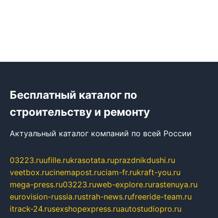
Бесплатный каталог по
строительству и ремонту
Актуальный каталог компаний по всей России
03223.ru
ufille.ru
krasotata.ru
prazdnikdushi.ru
veetbox.ru
cinemapost.ru
ciam-fr.ru
kraft-you.ru
mega-press.ru
03223.ru
web-explore.ru
rastenuya.ru
eurovision-russia.ru
strah-news.ru
freeride-team.ru
itrack-24.ru
sexshopexpress.ru
autostudiopro.ru