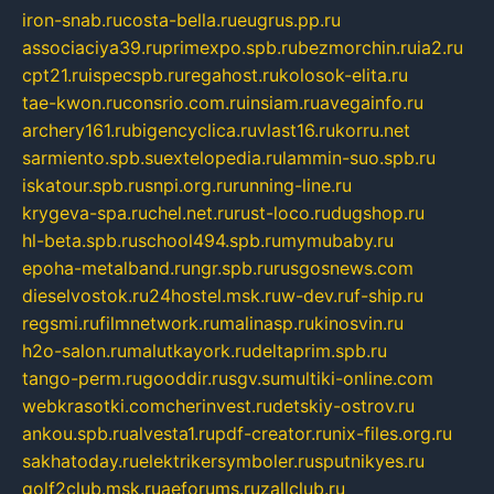
iron-snab.ru
costa-bella.ru
eugrus.pp.ru
associaciya39.ru
primexpo.spb.ru
bezmorchin.ru
ia2.ru
cpt21.ru
ispecspb.ru
regahost.ru
kolosok-elita.ru
tae-kwon.ru
consrio.com.ru
insiam.ru
avegainfo.ru
archery161.ru
bigencyclica.ru
vlast16.ru
korru.net
sarmiento.spb.su
extelopedia.ru
lammin-suo.spb.ru
iskatour.spb.ru
snpi.org.ru
running-line.ru
krygeva-spa.ru
chel.net.ru
rust-loco.ru
dugshop.ru
hl-beta.spb.ru
school494.spb.ru
mymubaby.ru
epoha-metalband.ru
ngr.spb.ru
rusgosnews.com
dieselvostok.ru
24hostel.msk.ru
w-dev.ru
f-ship.ru
regsmi.ru
filmnetwork.ru
malinasp.ru
kinosvin.ru
h2o-salon.ru
malutkayork.ru
deltaprim.spb.ru
tango-perm.ru
gooddir.ru
sgv.su
multiki-online.com
webkrasotki.com
cherinvest.ru
detskiy-ostrov.ru
ankou.spb.ru
alvesta1.ru
pdf-creator.ru
nix-files.org.ru
sakhatoday.ru
elektrikersymboler.ru
sputnikyes.ru
golf2club.msk.ru
aeforums.ru
zallclub.ru