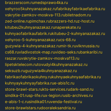
brazzerscom.ru
medsprawo4ka.ru
xehyroo5kuhnyanazakaz.ru
fabrikayfabrikaefabrika.ru
vskrytie-zamkov-moskva-113.ru
biletnadom.ru
zed-online.ru
pimchax.ru
brazzers-hd.ru
z-host.ru
kitubeu2kuhnyanazakaz.ru
naperekate.ru
kuhnyaofabrikaufabrik.ru
kitubeu-2-kuhnyanazakaz.ru
xehyroo-5-kuhnyanazakaz.ru
cs-68.ru
guzywia-4-kuhnyanazakaz.ru
mir-tk.ru
vlknrussia.ru
cs68.ru
vladivostok-map.ru
video-seks.ru
bankaribi.ru
raszar.ru
vskrytie-zamkov-moskva113.ru
lipetsktelecom.ru
tovudyi4kuhnyanazakaz.ru
seksuzb.ru
guzywia4kuhnyanazakaz.ru
fabrikaofabrikaokuhny.ru
kuhnyaekuhnyaafabrika.ru
kuhnyaykuhnyayfabrika.ru
e-abis1c.ru
store-brawl-stars.ru
kts-services.ru
dark-sand.ru
sindika-01.ru
sp-life.ru
x-legion.ru
sib-archives.ru
e-abis-1-c.ru
sindika01.ru
venda-festival.ru
store-brawlstars.ru
dooraleksandria.ru