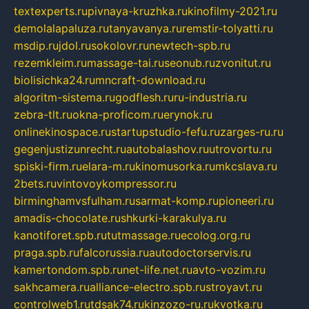
textexperts.ru
pivnaya-kruzhka.ru
kinofilmy-2021.ru
demolalapaluza.ru
tanyavanya.ru
remstir-tolyatti.ru
msdip.ru
jdol.ru
sokolovr.ru
newtech-spb.ru
rezemkleim.ru
massage-tai.ru
seonub.ru
zvonitut.ru
biolisichka24.ru
mncraft-download.ru
algoritm-sistema.ru
godflesh.ru
ru-industria.ru
zebra-tlt.ru
okna-proficom.ru
erynok.ru
onlinekinospace.ru
startupstudio-fefu.ru
zarges-ru.ru
gegenjustizunrecht.ru
autobalashov.ru
utrovortu.ru
spiski-firm.ru
elara-m.ru
kinomusorka.ru
mkcslava.ru
2bets.ru
vintovoykompressor.ru
birminghamvsfulham.ru
sarmat-komp.ru
pioneeri.ru
amadis-chocolate.ru
shkurki-karakulya.ru
kanotiforet.spb.ru
tutmassage.ru
ecolog.org.ru
praga.spb.ru
falcorussia.ru
autodoctorservis.ru
kamertondom.spb.ru
net-life.net.ru
avto-vozim.ru
sakhcamera.ru
alliance-electro.spb.ru
stroyavt.ru
controlweb1.ru
tdsak74.ru
kinzozo-ru.ru
kvotka.ru