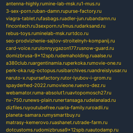
antenna-highly.ru
mine-lab-msk.ru
1-mus.ru
3-sex-porn.ru
ban-damn.ru
purse-factory.ru
viagra-tablet.ru
fasbags.ru
adler-jun.ru
bandamn.ru
fincontech.ru
3sexporn.ru
1mus.ru
darksand.ru
rebus-toys.ru
minelab-msk.ru
rtdco.ru
seo-prodvizhenie-sajtov-stroitelnyh-kompanij.ru
card-voice.ru
rulonnyygazon177.ru
snow-guard.ru
domizbrusa-9x12spb.ru
demaholding.ru
aalse.ru
a380club.ru
argentinamia.ru
perkoka.ru
movie-one.ru
perk-oka.ru
g-octopus.ru
sibarchives.ru
andreislyusar.ru
naruto-x.ru
pursefactory.ru
tor-lyubov-i-grom.ru
spayderhed-2022.ru
movieone.ru
evro-dez.ru
webamator.ru
ma-absolut1.ru
avtopomosch27.ru
nv-750.ru
news-plain.ru
nertansaga.ru
delanalad.ru
dizfiles.ru
youtubefree.ru
aria-family.ru
roadli.ru
planeta-samara.ru
mysmartbuy.ru
matrasy-kemerovo.ru
ashanet.ru
trade-farm.ru
dotcustoms.ru
domizbrusa9x12spb.ru
autodamp.ru