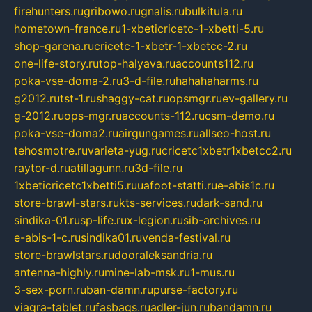
firehunters.ru
gribowo.ru
gnalis.ru
bulkitula.ru
hometown-france.ru
1-xbeticricetc-1-xbetti-5.ru
shop-garena.ru
cricetc-1-xbetr-1-xbetcc-2.ru
one-life-story.ru
top-halyava.ru
accounts112.ru
poka-vse-doma-2.ru
3-d-file.ru
hahahaharms.ru
g2012.ru
tst-1.ru
shaggy-cat.ru
opsmgr.ru
ev-gallery.ru
g-2012.ru
ops-mgr.ru
accounts-112.ru
csm-demo.ru
poka-vse-doma2.ru
airgungames.ru
allseo-host.ru
tehosmotre.ru
varieta-yug.ru
cricetc1xbetr1xbetcc2.ru
raytor-d.ru
atillagunn.ru
3d-file.ru
1xbeticricetc1xbetti5.ru
uafoot-statti.ru
e-abis1c.ru
store-brawl-stars.ru
kts-services.ru
dark-sand.ru
sindika-01.ru
sp-life.ru
x-legion.ru
sib-archives.ru
e-abis-1-c.ru
sindika01.ru
venda-festival.ru
store-brawlstars.ru
dooraleksandria.ru
antenna-highly.ru
mine-lab-msk.ru
1-mus.ru
3-sex-porn.ru
ban-damn.ru
purse-factory.ru
viagra-tablet.ru
fasbags.ru
adler-jun.ru
bandamn.ru