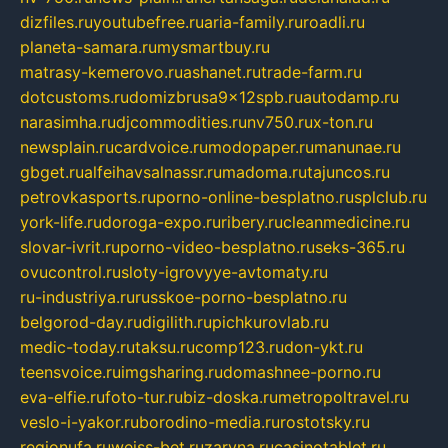
dizfiles.ru
youtubefree.ru
aria-family.ru
roadli.ru
planeta-samara.ru
mysmartbuy.ru
matrasy-kemerovo.ru
ashanet.ru
trade-farm.ru
dotcustoms.ru
domizbrusa9x12spb.ru
autodamp.ru
narasimha.ru
djcommodities.ru
nv750.ru
x-ton.ru
newsplain.ru
cardvoice.ru
modopaper.ru
manunae.ru
gbget.ru
alfeihavsalnassr.ru
madoma.ru
tajuncos.ru
petrovkasports.ru
porno-online-besplatno.ru
splclub.ru
york-life.ru
doroga-expo.ru
ribery.ru
cleanmedicine.ru
slovar-ivrit.ru
porno-video-besplatno.ru
seks-365.ru
ovucontrol.ru
sloty-igrovyye-avtomaty.ru
ru-industriya.ru
russkoe-porno-besplatno.ru
belgorod-day.ru
digilith.ru
pichkurovlab.ru
medic-today.ru
taksu.ru
comp123.ru
don-ykt.ru
teensvoice.ru
imgsharing.ru
domashnee-porno.ru
eva-elfie.ru
foto-tur.ru
biz-doska.ru
metropoltravel.ru
veslo-i-yakor.ru
borodino-media.ru
rostotsky.ru
regionufa.ru
weiss-bet.ru
zaryna.ru
casinotablet.ru