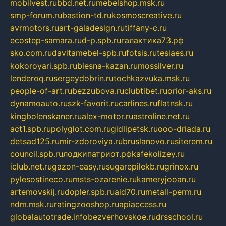
mobilvest.ru
bbd.net.ru
mebelshop.msk.ru
smp-forum.ru
bastion-td.ru
kosmoscreative.ru
avrmotors.ru
art-galadesign.ru
tiffany-c.ru
ecostep-samara.ru
d-p.spb.ru
галактика73.рф
sko.com.ru
davitamebel-spb.ru
fotsis.ru
tesiaes.ru
kokoroyari.spb.ru
blesna-kazan.ru
mossilver.ru
lenderoq.ru
sergeydobrin.ru
tochkazvuka.msk.ru
people-of-art.ru
bezzubova.ru
clubtibet.ru
orior-aks.ru
dynamoauto.ru
szk-favorit.ru
carlines.ru
flatnsk.ru
kingbolenskaner.ru
alex-motor.ru
astroline.net.ru
act1.spb.ru
polyglot.com.ru
gidlipetsk.ru
ooo-driada.ru
detsad125.ru
mir-zdoroviya.ru
bruslanovo.ru
siterem.ru
council.spb.ru
лодкипатриот.рф
kafekolizey.ru
iclub.net.ru
gazon-easy.ru
sugarepilekb.ru
grinox.ru
pylesostineco.ru
msts-ozarenie.ru
kameryjooan.ru
artemovskij.ru
dopler.spb.ru
aid70.ru
metall-perm.ru
ndm.msk.ru
ratingzooshop.ru
apiaccess.ru
globalautotrade.info
bezverhovskoe.ru
drsschool.ru