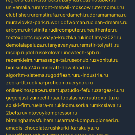
universalia.ru
remont-mebeli-moscow.ru
termomur.ru
clubfisher.ru
remstirufa.ru
erdamchi.ru
doramamama.ru
muraviovka-park.ru
worldofwoman.ru
clean-dreams.ru
arkrym.ru
kristinita.ru
dircomputer.ru
healthenter.ru
textexperts.ru
pivnaya-kruzhka.ru
kinofilmy-2021.ru
demolalapaluza.ru
tanyavanya.ru
remstir-tolyatti.ru
msdip.ru
jdol.ru
sokolovr.ru
newtech-spb.ru
rezemkleim.ru
massage-tai.ru
seonub.ru
zvonitut.ru
biolisichka24.ru
mncraft-download.ru
algoritm-sistema.ru
godflesh.ru
ru-industria.ru
zebra-tlt.ru
okna-proficom.ru
erynok.ru
onlinekinospace.ru
startupstudio-fefu.ru
zarges-ru.ru
gegenjustizunrecht.ru
autobalashov.ru
utrovortu.ru
spiski-firm.ru
elara-m.ru
kinomusorka.ru
mkcslava.ru
2bets.ru
vintovoykompressor.ru
birminghamvsfulham.ru
sarmat-komp.ru
pioneeri.ru
amadis-chocolate.ru
shkurki-karakulya.ru