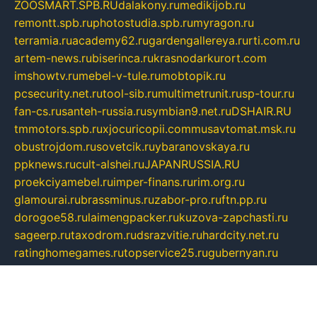
ZOOSMART.SPB.RU
dalakony.ru
medikijob.ru
remontt.spb.ru
photostudia.spb.ru
myragon.ru
terramia.ru
academy62.ru
gardengallereya.ru
rti.com.ru
artem-news.ru
biserinca.ru
krasnodarkurort.com
imshowtv.ru
mebel-v-tule.ru
mobtopik.ru
pcsecurity.net.ru
tool-sib.ru
multimetrunit.ru
sp-tour.ru
fan-cs.ru
santeh-russia.ru
symbian9.net.ru
DSHAIR.RU
tmmotors.spb.ru
xjocuricopii.com
musavtomat.msk.ru
obustrojdom.ru
sovetcik.ru
ybaranovskaya.ru
ppknews.ru
cult-alshei.ru
JAPANRUSSIA.RU
proekciyamebel.ru
imper-finans.ru
rim.org.ru
glamourai.ru
brassminus.ru
zabor-pro.ru
ftn.pp.ru
dorogoe58.ru
laimengpacker.ru
kuzova-zapchasti.ru
sageerp.ru
taxodrom.ru
dsrazvitie.ru
hardcity.net.ru
ratinghomegames.ru
topservice25.ru
gubernyan.ru
gtglasslined.ru
ii4.ru
tssport.spb.ru
andorra24.com
blackwallstreet.ru
oboimos.ru
optim-doors.com.ru
ikuch.ru
nycr.org.ru
npa21.ru
vremya-ch.spb.ru