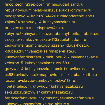
fincontech.ru
3sexporn.ru
1mus.ru
darksand.ru
rebus-toys.ru
minelab-msk.ru
alabuga-cityhotel.ru
medsprawo-4-ka.ru
2864420.ru
blagodarenie-spb.ru
zajmy24.ru
tovudyi-4-kuhnyanazakaz.ru
brazzerscom.ru
medsprawo4ka.ru
xehyroo5kuhnyanazakaz.ru
fabrikayfabrikaefabrika.ru
vskrytie-zamkov-moskva-113.ru
biletnadom.ru
zed-online.ru
pimchax.ru
brazzers-hd.ru
z-host.ru
kitubeu2kuhnyanazakaz.ru
naperekate.ru
kuhnyaofabrikaufabrik.ru
kitubeu-2-kuhnyanazakaz.ru
xehyroo-5-kuhnyanazakaz.ru
cs-68.ru
guzywia-4-kuhnyanazakaz.ru
mir-tk.ru
vlknrussia.ru
cs68.ru
vladivostok-map.ru
video-seks.ru
bankaribi.ru
raszar.ru
vskrytie-zamkov-moskva113.ru
lipetsktelecom.ru
tovudyi4kuhnyanazakaz.ru
seksuzb.ru
guzywia4kuhnyanazakaz.ru
fabrikaofabrikaokuhny.ru
kuhnyaekuhnyaafabrika.ru
kuhnyaykuhnyayfabrika.ru
e-abis1c.ru