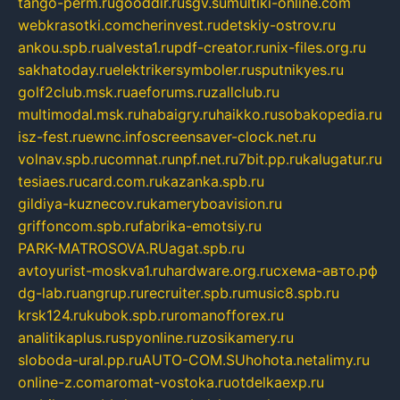
tango-perm.ru
gooddir.ru
sgv.su
multiki-online.com
webkrasotki.com
cherinvest.ru
detskiy-ostrov.ru
ankou.spb.ru
alvesta1.ru
pdf-creator.ru
nix-files.org.ru
sakhatoday.ru
elektrikersymboler.ru
sputnikyes.ru
golf2club.msk.ru
aeforums.ru
zallclub.ru
multimodal.msk.ru
habaigry.ru
haikko.ru
sobakopedia.ru
isz-fest.ru
ewnc.info
screensaver-clock.net.ru
volnav.spb.ru
comnat.ru
npf.net.ru
7bit.pp.ru
kalugatur.ru
tesiaes.ru
card.com.ru
kazanka.spb.ru
gildiya-kuznecov.ru
kameryboavision.ru
griffoncom.spb.ru
fabrika-emotsiy.ru
PARK-MATROSOVA.RU
agat.spb.ru
avtoyurist-moskva1.ru
hardware.org.ru
схема-авто.рф
dg-lab.ru
angrup.ru
recruiter.spb.ru
music8.spb.ru
krsk124.ru
kubok.spb.ru
romanofforex.ru
analitikaplus.ru
spyonline.ru
zosikamery.ru
sloboda-ural.pp.ru
AUTO-COM.SU
hohota.net
alimy.ru
online-z.com
aromat-vostoka.ru
otdelkaexp.ru