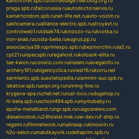
kanotiforet.spb.ru
tutmassage.ru
ecolog.org.ru
praga.spb.ru
falcorussia.ru
autodoctorservis.ru
kamertondom.spb.ru
net-life.net.ru
avto-vozim.ru
sakhcamera.ru
alliance-electro.spb.ru
stroyavt.ru
controlweb1.ru
tdsak74.ru
kinzozo-ru.ru
kvotka.ru
iron-snab.ru
costa-bella.ru
eugrus.pp.ru
associaciya39.ru
primexpo.spb.ru
bezmorchin.ru
ia2.ru
cpt21.ru
ispecspb.ru
regahost.ru
kolosok-elita.ru
tae-kwon.ru
consrio.com.ru
insiam.ru
avegainfo.ru
archery161.ru
bigencyclica.ru
vlast16.ru
korru.net
sarmiento.spb.su
extelopedia.ru
lammin-suo.spb.ru
iskatour.spb.ru
snpi.org.ru
running-line.ru
krygeva-spa.ru
chel.net.ru
rust-loco.ru
dugshop.ru
hl-beta.spb.ru
school494.spb.ru
mymubaby.ru
epoha-metalband.ru
ngr.spb.ru
rusgosnews.com
dieselvostok.ru
24hostel.msk.ru
w-dev.ru
f-ship.ru
regsmi.ru
filmnetwork.ru
malinasp.ru
kinosvin.ru
h2o-salon.ru
malutkayork.ru
deltaprim.spb.ru