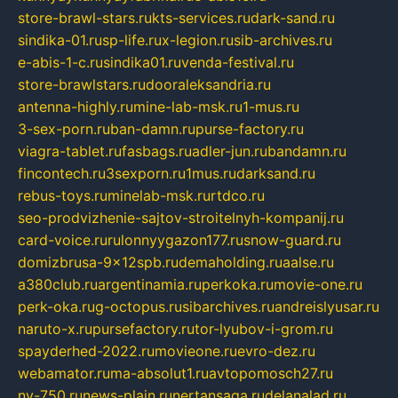
store-brawl-stars.ru
kts-services.ru
dark-sand.ru
sindika-01.ru
sp-life.ru
x-legion.ru
sib-archives.ru
e-abis-1-c.ru
sindika01.ru
venda-festival.ru
store-brawlstars.ru
dooraleksandria.ru
antenna-highly.ru
mine-lab-msk.ru
1-mus.ru
3-sex-porn.ru
ban-damn.ru
purse-factory.ru
viagra-tablet.ru
fasbags.ru
adler-jun.ru
bandamn.ru
fincontech.ru
3sexporn.ru
1mus.ru
darksand.ru
rebus-toys.ru
minelab-msk.ru
rtdco.ru
seo-prodvizhenie-sajtov-stroitelnyh-kompanij.ru
card-voice.ru
rulonnyygazon177.ru
snow-guard.ru
domizbrusa-9x12spb.ru
demaholding.ru
aalse.ru
a380club.ru
argentinamia.ru
perkoka.ru
movie-one.ru
perk-oka.ru
g-octopus.ru
sibarchives.ru
andreislyusar.ru
naruto-x.ru
pursefactory.ru
tor-lyubov-i-grom.ru
spayderhed-2022.ru
movieone.ru
evro-dez.ru
webamator.ru
ma-absolut1.ru
avtopomosch27.ru
nv-750.ru
news-plain.ru
nertansaga.ru
delanalad.ru