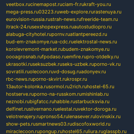
veetbox.ru
cinemapost.ru
ciam-fr.ru
kraft-you.ru
mega-press.ru
03223.ru
web-explore.ru
rastenuya.ru
eurovision-russia.ru
strah-news.ru
freeride-team.ru
itrack-24.ru
sexshopexpress.ru
autostudiopro.ru
alabuga-cityhotel.ru
pornv.ru
atlantpereezd.ru
bud-em-znakomye.ru
a-cdc.ru
elektrostal-news.ru
korolevremont-market.ru
budem-znakomye.ru
oooagrosnab.ru
fpodaso.ru
emfire.ru
pro-otdelky.ru
ukrasotki.ru
seksuzbek.ru
seks-uzbek.ru
porno-vk.ru
sovratili.ru
olecoon.ru
vd-dosug.ru
adonyev.ru
rbc-news.ru
porno-skvirt.ru
krospr.ru
13autor-kolonka.ru
sormol.ru
2rich.ru
hostel-65.ru
hostserve.ru
porno-na-russkom.ru
mishinlab.ru
neznobi.ru
bigfatcc.ru
habble.ru
starbucksvia.ru
delfinet.ru
silvernano.ru
elestal.ru
vektor-doroga.ru
velotrenajery.ru
pronso54.ru
lenasever.ru
lovinskix.ru
show-pets.ru
smartnews03.ru
discofoxworld.ru
miraclecoon.ru
pongup.ru
hostel65.ru
liura.ru
glasspb.ru