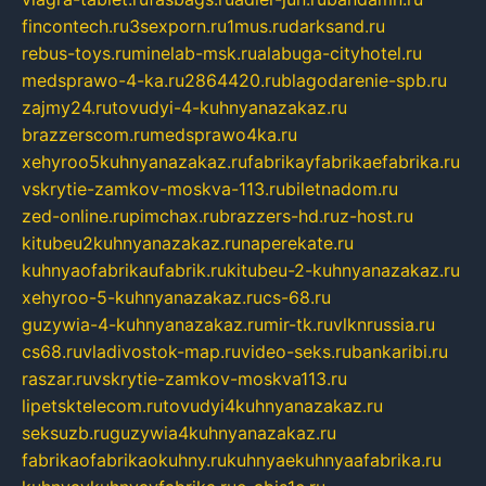
fincontech.ru
3sexporn.ru
1mus.ru
darksand.ru
rebus-toys.ru
minelab-msk.ru
alabuga-cityhotel.ru
medsprawo-4-ka.ru
2864420.ru
blagodarenie-spb.ru
zajmy24.ru
tovudyi-4-kuhnyanazakaz.ru
brazzerscom.ru
medsprawo4ka.ru
xehyroo5kuhnyanazakaz.ru
fabrikayfabrikaefabrika.ru
vskrytie-zamkov-moskva-113.ru
biletnadom.ru
zed-online.ru
pimchax.ru
brazzers-hd.ru
z-host.ru
kitubeu2kuhnyanazakaz.ru
naperekate.ru
kuhnyaofabrikaufabrik.ru
kitubeu-2-kuhnyanazakaz.ru
xehyroo-5-kuhnyanazakaz.ru
cs-68.ru
guzywia-4-kuhnyanazakaz.ru
mir-tk.ru
vlknrussia.ru
cs68.ru
vladivostok-map.ru
video-seks.ru
bankaribi.ru
raszar.ru
vskrytie-zamkov-moskva113.ru
lipetsktelecom.ru
tovudyi4kuhnyanazakaz.ru
seksuzb.ru
guzywia4kuhnyanazakaz.ru
fabrikaofabrikaokuhny.ru
kuhnyaekuhnyaafabrika.ru