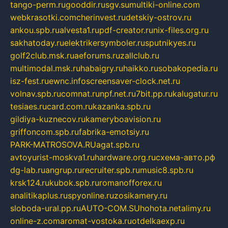
tango-perm.ru
gooddir.ru
sgv.su
multiki-online.com
webkrasotki.com
cherinvest.ru
detskiy-ostrov.ru
ankou.spb.ru
alvesta1.ru
pdf-creator.ru
nix-files.org.ru
sakhatoday.ru
elektrikersymboler.ru
sputnikyes.ru
golf2club.msk.ru
aeforums.ru
zallclub.ru
multimodal.msk.ru
habaigry.ru
haikko.ru
sobakopedia.ru
isz-fest.ru
ewnc.info
screensaver-clock.net.ru
volnav.spb.ru
comnat.ru
npf.net.ru
7bit.pp.ru
kalugatur.ru
tesiaes.ru
card.com.ru
kazanka.spb.ru
gildiya-kuznecov.ru
kameryboavision.ru
griffoncom.spb.ru
fabrika-emotsiy.ru
PARK-MATROSOVA.RU
agat.spb.ru
avtoyurist-moskva1.ru
hardware.org.ru
схема-авто.рф
dg-lab.ru
angrup.ru
recruiter.spb.ru
music8.spb.ru
krsk124.ru
kubok.spb.ru
romanofforex.ru
analitikaplus.ru
spyonline.ru
zosikamery.ru
sloboda-ural.pp.ru
AUTO-COM.SU
hohota.net
alimy.ru
online-z.com
aromat-vostoka.ru
otdelkaexp.ru