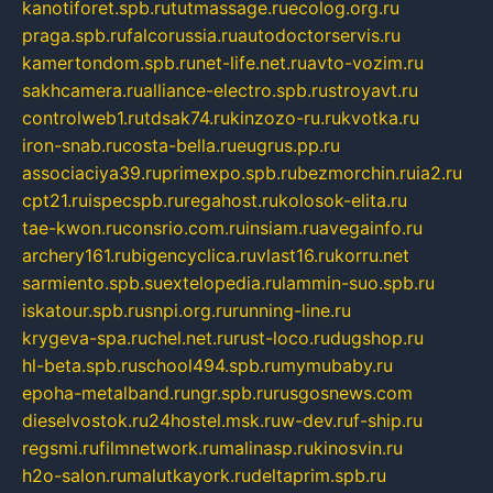
kanotiforet.spb.ru
tutmassage.ru
ecolog.org.ru
praga.spb.ru
falcorussia.ru
autodoctorservis.ru
kamertondom.spb.ru
net-life.net.ru
avto-vozim.ru
sakhcamera.ru
alliance-electro.spb.ru
stroyavt.ru
controlweb1.ru
tdsak74.ru
kinzozo-ru.ru
kvotka.ru
iron-snab.ru
costa-bella.ru
eugrus.pp.ru
associaciya39.ru
primexpo.spb.ru
bezmorchin.ru
ia2.ru
cpt21.ru
ispecspb.ru
regahost.ru
kolosok-elita.ru
tae-kwon.ru
consrio.com.ru
insiam.ru
avegainfo.ru
archery161.ru
bigencyclica.ru
vlast16.ru
korru.net
sarmiento.spb.su
extelopedia.ru
lammin-suo.spb.ru
iskatour.spb.ru
snpi.org.ru
running-line.ru
krygeva-spa.ru
chel.net.ru
rust-loco.ru
dugshop.ru
hl-beta.spb.ru
school494.spb.ru
mymubaby.ru
epoha-metalband.ru
ngr.spb.ru
rusgosnews.com
dieselvostok.ru
24hostel.msk.ru
w-dev.ru
f-ship.ru
regsmi.ru
filmnetwork.ru
malinasp.ru
kinosvin.ru
h2o-salon.ru
malutkayork.ru
deltaprim.spb.ru