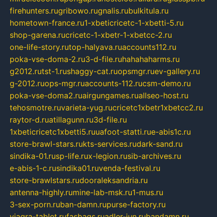
firehunters.ru
gribowo.ru
gnalis.ru
bulkitula.ru
hometown-france.ru
1-xbeticricetc-1-xbetti-5.ru
shop-garena.ru
cricetc-1-xbetr-1-xbetcc-2.ru
one-life-story.ru
top-halyava.ru
accounts112.ru
poka-vse-doma-2.ru
3-d-file.ru
hahahaharms.ru
g2012.ru
tst-1.ru
shaggy-cat.ru
opsmgr.ru
ev-gallery.ru
g-2012.ru
ops-mgr.ru
accounts-112.ru
csm-demo.ru
poka-vse-doma2.ru
airgungames.ru
allseo-host.ru
tehosmotre.ru
varieta-yug.ru
cricetc1xbetr1xbetcc2.ru
raytor-d.ru
atillagunn.ru
3d-file.ru
1xbeticricetc1xbetti5.ru
uafoot-statti.ru
e-abis1c.ru
store-brawl-stars.ru
kts-services.ru
dark-sand.ru
sindika-01.ru
sp-life.ru
x-legion.ru
sib-archives.ru
e-abis-1-c.ru
sindika01.ru
venda-festival.ru
store-brawlstars.ru
dooraleksandria.ru
antenna-highly.ru
mine-lab-msk.ru
1-mus.ru
3-sex-porn.ru
ban-damn.ru
purse-factory.ru
viagra-tablet.ru
fasbags.ru
adler-jun.ru
bandamn.ru