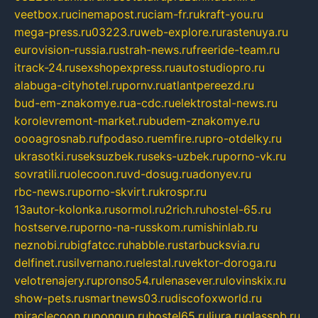
veetbox.ru
cinemapost.ru
ciam-fr.ru
kraft-you.ru
mega-press.ru
03223.ru
web-explore.ru
rastenuya.ru
eurovision-russia.ru
strah-news.ru
freeride-team.ru
itrack-24.ru
sexshopexpress.ru
autostudiopro.ru
alabuga-cityhotel.ru
pornv.ru
atlantpereezd.ru
bud-em-znakomye.ru
a-cdc.ru
elektrostal-news.ru
korolevremont-market.ru
budem-znakomye.ru
oooagrosnab.ru
fpodaso.ru
emfire.ru
pro-otdelky.ru
ukrasotki.ru
seksuzbek.ru
seks-uzbek.ru
porno-vk.ru
sovratili.ru
olecoon.ru
vd-dosug.ru
adonyev.ru
rbc-news.ru
porno-skvirt.ru
krospr.ru
13autor-kolonka.ru
sormol.ru
2rich.ru
hostel-65.ru
hostserve.ru
porno-na-russkom.ru
mishinlab.ru
neznobi.ru
bigfatcc.ru
habble.ru
starbucksvia.ru
delfinet.ru
silvernano.ru
elestal.ru
vektor-doroga.ru
velotrenajery.ru
pronso54.ru
lenasever.ru
lovinskix.ru
show-pets.ru
smartnews03.ru
discofoxworld.ru
miraclecoon.ru
pongup.ru
hostel65.ru
liura.ru
glasspb.ru