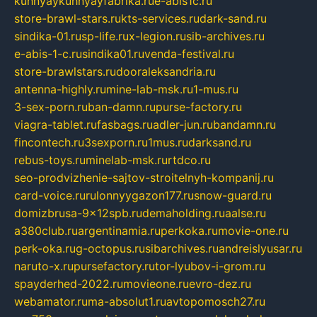
kuhnyaykuhnyayfabrika.ru
e-abis1c.ru
store-brawl-stars.ru
kts-services.ru
dark-sand.ru
sindika-01.ru
sp-life.ru
x-legion.ru
sib-archives.ru
e-abis-1-c.ru
sindika01.ru
venda-festival.ru
store-brawlstars.ru
dooraleksandria.ru
antenna-highly.ru
mine-lab-msk.ru
1-mus.ru
3-sex-porn.ru
ban-damn.ru
purse-factory.ru
viagra-tablet.ru
fasbags.ru
adler-jun.ru
bandamn.ru
fincontech.ru
3sexporn.ru
1mus.ru
darksand.ru
rebus-toys.ru
minelab-msk.ru
rtdco.ru
seo-prodvizhenie-sajtov-stroitelnyh-kompanij.ru
card-voice.ru
rulonnyygazon177.ru
snow-guard.ru
domizbrusa-9x12spb.ru
demaholding.ru
aalse.ru
a380club.ru
argentinamia.ru
perkoka.ru
movie-one.ru
perk-oka.ru
g-octopus.ru
sibarchives.ru
andreislyusar.ru
naruto-x.ru
pursefactory.ru
tor-lyubov-i-grom.ru
spayderhed-2022.ru
movieone.ru
evro-dez.ru
webamator.ru
ma-absolut1.ru
avtopomosch27.ru