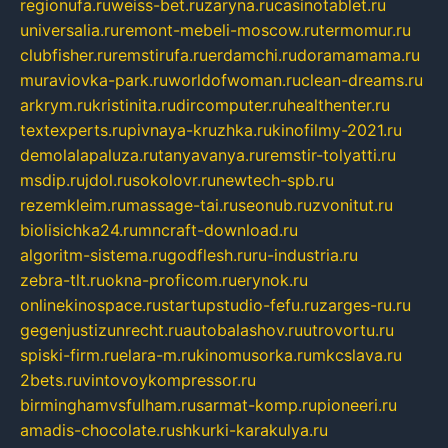
regionufa.ru
weiss-bet.ru
zaryna.ru
casinotablet.ru
universalia.ru
remont-mebeli-moscow.ru
termomur.ru
clubfisher.ru
remstirufa.ru
erdamchi.ru
doramamama.ru
muraviovka-park.ru
worldofwoman.ru
clean-dreams.ru
arkrym.ru
kristinita.ru
dircomputer.ru
healthenter.ru
textexperts.ru
pivnaya-kruzhka.ru
kinofilmy-2021.ru
demolalapaluza.ru
tanyavanya.ru
remstir-tolyatti.ru
msdip.ru
jdol.ru
sokolovr.ru
newtech-spb.ru
rezemkleim.ru
massage-tai.ru
seonub.ru
zvonitut.ru
biolisichka24.ru
mncraft-download.ru
algoritm-sistema.ru
godflesh.ru
ru-industria.ru
zebra-tlt.ru
okna-proficom.ru
erynok.ru
onlinekinospace.ru
startupstudio-fefu.ru
zarges-ru.ru
gegenjustizunrecht.ru
autobalashov.ru
utrovortu.ru
spiski-firm.ru
elara-m.ru
kinomusorka.ru
mkcslava.ru
2bets.ru
vintovoykompressor.ru
birminghamvsfulham.ru
sarmat-komp.ru
pioneeri.ru
amadis-chocolate.ru
shkurki-karakulya.ru