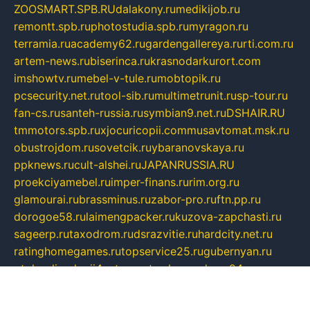
ZOOSMART.SPB.RU
dalakony.ru
medikijob.ru
remontt.spb.ru
photostudia.spb.ru
myragon.ru
terramia.ru
academy62.ru
gardengallereya.ru
rti.com.ru
artem-news.ru
biserinca.ru
krasnodarkurort.com
imshowtv.ru
mebel-v-tule.ru
mobtopik.ru
pcsecurity.net.ru
tool-sib.ru
multimetrunit.ru
sp-tour.ru
fan-cs.ru
santeh-russia.ru
symbian9.net.ru
DSHAIR.RU
tmmotors.spb.ru
xjocuricopii.com
musavtomat.msk.ru
obustrojdom.ru
sovetcik.ru
ybaranovskaya.ru
ppknews.ru
cult-alshei.ru
JAPANRUSSIA.RU
proekciyamebel.ru
imper-finans.ru
rim.org.ru
glamourai.ru
brassminus.ru
zabor-pro.ru
ftn.pp.ru
dorogoe58.ru
laimengpacker.ru
kuzova-zapchasti.ru
sageerp.ru
taxodrom.ru
dsrazvitie.ru
hardcity.net.ru
ratinghomegames.ru
topservice25.ru
gubernyan.ru
gtglasslined.ru
ii4.ru
tssport.spb.ru
andorra24.com
blackwallstreet.ru
oboimos.ru
optim-doors.com.ru
ikuch.ru
nycr.org.ru
npa21.ru
vremya-ch.spb.ru