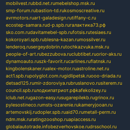
mobilvest.ru
bbd.net.ru
mebelshop.msk.ru
smp-forum.ru
bastion-td.ru
kosmoscreative.ru
avrmotors.ru
art-galadesign.ru
tiffany-c.ru
ecostep-samara.ru
d-p.spb.ru
галактика73.рф
sko.com.ru
davitamebel-spb.ru
fotsis.ru
tesiaes.ru
kokoroyari.spb.ru
blesna-kazan.ru
mossilver.ru
lenderoq.ru
sergeydobrin.ru
tochkazvuka.msk.ru
people-of-art.ru
bezzubova.ru
clubtibet.ru
orior-aks.ru
dynamoauto.ru
szk-favorit.ru
carlines.ru
flatnsk.ru
kingbolenskaner.ru
alex-motor.ru
astroline.net.ru
act1.spb.ru
polyglot.com.ru
gidlipetsk.ru
ooo-driada.ru
detsad125.ru
mir-zdoroviya.ru
bruslanovo.ru
siterem.ru
council.spb.ru
лодкипатриот.рф
kafekolizey.ru
iclub.net.ru
gazon-easy.ru
sugarepilekb.ru
grinox.ru
pylesostineco.ru
msts-ozarenie.ru
kameryjooan.ru
artemovskij.ru
dopler.spb.ru
aid70.ru
metall-perm.ru
ndm.msk.ru
ratingzooshop.ru
apiaccess.ru
globalautotrade.info
bezverhovskoe.ru
drsschool.ru