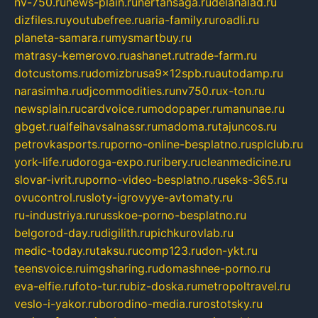
nv-750.ru
news-plain.ru
nertansaga.ru
delanalad.ru
dizfiles.ru
youtubefree.ru
aria-family.ru
roadli.ru
planeta-samara.ru
mysmartbuy.ru
matrasy-kemerovo.ru
ashanet.ru
trade-farm.ru
dotcustoms.ru
domizbrusa9x12spb.ru
autodamp.ru
narasimha.ru
djcommodities.ru
nv750.ru
x-ton.ru
newsplain.ru
cardvoice.ru
modopaper.ru
manunae.ru
gbget.ru
alfeihavsalnassr.ru
madoma.ru
tajuncos.ru
petrovkasports.ru
porno-online-besplatno.ru
splclub.ru
york-life.ru
doroga-expo.ru
ribery.ru
cleanmedicine.ru
slovar-ivrit.ru
porno-video-besplatno.ru
seks-365.ru
ovucontrol.ru
sloty-igrovyye-avtomaty.ru
ru-industriya.ru
russkoe-porno-besplatno.ru
belgorod-day.ru
digilith.ru
pichkurovlab.ru
medic-today.ru
taksu.ru
comp123.ru
don-ykt.ru
teensvoice.ru
imgsharing.ru
domashnee-porno.ru
eva-elfie.ru
foto-tur.ru
biz-doska.ru
metropoltravel.ru
veslo-i-yakor.ru
borodino-media.ru
rostotsky.ru