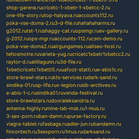
shop-garena.ru
cricetc-1-xbetr-1-xbetcc-2.ru
one-life-story.ru
top-halyava.ru
accounts112.ru
poka-vse-doma-2.ru
3-d-file.ru
hahahaharms.ru
g2012.ru
tst-1.ru
shaggy-cat.ru
opsmgr.ru
ev-gallery.ru
g-2012.ru
ops-mgr.ru
accounts-112.ru
csm-demo.ru
poka-vse-doma2.ru
airgungames.ru
allseo-host.ru
tehosmotre.ru
varieta-yug.ru
cricetc1xbetr1xbetcc2.ru
raytor-d.ru
atillagunn.ru
3d-file.ru
1xbeticricetc1xbetti5.ru
uafoot-statti.ru
e-abis1c.ru
store-brawl-stars.ru
kts-services.ru
dark-sand.ru
sindika-01.ru
sp-life.ru
x-legion.ru
sib-archives.ru
e-abis-1-c.ru
sindika01.ru
venda-festival.ru
store-brawlstars.ru
dooraleksandria.ru
antenna-highly.ru
mine-lab-msk.ru
1-mus.ru
3-sex-porn.ru
ban-damn.ru
purse-factory.ru
viagra-tablet.ru
fasbags.ru
adler-jun.ru
bandamn.ru
fincontech.ru
3sexporn.ru
1mus.ru
darksand.ru