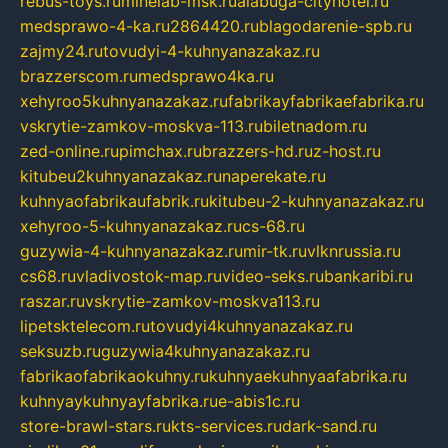
rebus-toys.ru
minelab-msk.ru
alabuga-cityhotel.ru
medsprawo-4-ka.ru
2864420.ru
blagodarenie-spb.ru
zajmy24.ru
tovudyi-4-kuhnyanazakaz.ru
brazzerscom.ru
medsprawo4ka.ru
xehyroo5kuhnyanazakaz.ru
fabrikayfabrikaefabrika.ru
vskrytie-zamkov-moskva-113.ru
biletnadom.ru
zed-online.ru
pimchax.ru
brazzers-hd.ru
z-host.ru
kitubeu2kuhnyanazakaz.ru
naperekate.ru
kuhnyaofabrikaufabrik.ru
kitubeu-2-kuhnyanazakaz.ru
xehyroo-5-kuhnyanazakaz.ru
cs-68.ru
guzywia-4-kuhnyanazakaz.ru
mir-tk.ru
vlknrussia.ru
cs68.ru
vladivostok-map.ru
video-seks.ru
bankaribi.ru
raszar.ru
vskrytie-zamkov-moskva113.ru
lipetsktelecom.ru
tovudyi4kuhnyanazakaz.ru
seksuzb.ru
guzywia4kuhnyanazakaz.ru
fabrikaofabrikaokuhny.ru
kuhnyaekuhnyaafabrika.ru
kuhnyaykuhnyayfabrika.ru
e-abis1c.ru
store-brawl-stars.ru
kts-services.ru
dark-sand.ru