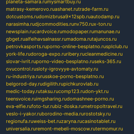
planeta-samara.ru
mysmartbuy.ru
matrasy-kemerovo.ru
ashanet.ru
trade-farm.ru
dotcustoms.ru
domizbrusa9x12spb.ru
autodamp.ru
narasimha.ru
djcommodities.ru
nv750.ru
x-ton.ru
newsplain.ru
cardvoice.ru
modopaper.ru
manunae.ru
gbget.ru
alfeihavsalnassr.ru
madoma.ru
tajuncos.ru
petrovkasports.ru
porno-online-besplatno.ru
splclub.ru
york-life.ru
doroga-expo.ru
ribery.ru
cleanmedicine.ru
slovar-ivrit.ru
porno-video-besplatno.ru
seks-365.ru
ovucontrol.ru
sloty-igrovyye-avtomaty.ru
ru-industriya.ru
russkoe-porno-besplatno.ru
belgorod-day.ru
digilith.ru
pichkurovlab.ru
medic-today.ru
taksu.ru
comp123.ru
don-ykt.ru
teensvoice.ru
imgsharing.ru
domashnee-porno.ru
eva-elfie.ru
foto-tur.ru
biz-doska.ru
metropoltravel.ru
veslo-i-yakor.ru
borodino-media.ru
rostotsky.ru
regionufa.ru
weiss-bet.ru
zaryna.ru
casinotablet.ru
universalia.ru
remont-mebeli-moscow.ru
termomur.ru