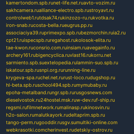
kamertondom.spb.ru
net-life.net.ru
avto-vozim.ru
sakhcamera.ru
alliance-electro.spb.ru
stroyavt.ru
controlweb1.ru
tdsak74.ru
kinzozo-ru.ru
kvotka.ru
iron-snab.ru
costa-bella.ru
eugrus.pp.ru
associaciya39.ru
primexpo.spb.ru
bezmorchin.ru
ia2.ru
cpt21.ru
ispecspb.ru
regahost.ru
kolosok-elita.ru
tae-kwon.ru
consrio.com.ru
insiam.ru
avegainfo.ru
archery161.ru
bigencyclica.ru
vlast16.ru
korru.net
sarmiento.spb.su
extelopedia.ru
lammin-suo.spb.ru
iskatour.spb.ru
snpi.org.ru
running-line.ru
krygeva-spa.ru
chel.net.ru
rust-loco.ru
dugshop.ru
hl-beta.spb.ru
school494.spb.ru
mymubaby.ru
epoha-metalband.ru
ngr.spb.ru
rusgosnews.com
dieselvostok.ru
24hostel.msk.ru
w-dev.ru
f-ship.ru
regsmi.ru
filmnetwork.ru
malinasp.ru
kinosvin.ru
h2o-salon.ru
malutkayork.ru
deltaprim.spb.ru
tango-perm.ru
gooddir.ru
sgv.su
multiki-online.com
webkrasotki.com
cherinvest.ru
detskiy-ostrov.ru