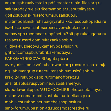
ankou.spb.ru
alvesta1.ru
pdf-creator.ru
nix-files.org.ru
sakhatoday.ru
elektrikersymboler.ru
sputnikyes.ru
golf2club.msk.ru
aeforums.ru
zallclub.ru
multimodal.msk.ru
habaigry.ru
haikko.ru
sobakopedia.ru
isz-fest.ru
ewnc.info
screensaver-clock.net.ru
volnav.spb.ru
comnat.ru
npf.net.ru
7bit.pp.ru
kalugatur.ru
tesiaes.ru
card.com.ru
kazanka.spb.ru
gildiya-kuznecov.ru
kameryboavision.ru
griffoncom.spb.ru
fabrika-emotsiy.ru
PARK-MATROSOVA.RU
agat.spb.ru
avtoyurist-moskva1.ru
hardware.org.ru
схема-авто.рф
dg-lab.ru
angrup.ru
recruiter.spb.ru
music8.spb.ru
krsk124.ru
kubok.spb.ru
romanofforex.ru
analitikaplus.ru
spyonline.ru
zosikamery.ru
sloboda-ural.pp.ru
AUTO-COM.SU
hohota.net
alimy.ru
online-z.com
aromat-vostoka.ru
otdelkaexp.ru
mobilvest.ru
bbd.net.ru
mebelshop.msk.ru
smp-forum.ru
bastion-td.ru
kosmoscreative.ru