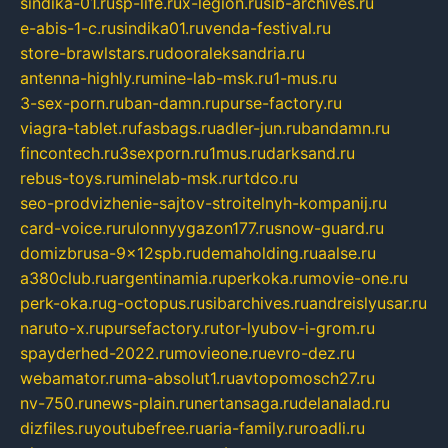
sindika-01.ru
sp-life.ru
x-legion.ru
sib-archives.ru
e-abis-1-c.ru
sindika01.ru
venda-festival.ru
store-brawlstars.ru
dooraleksandria.ru
antenna-highly.ru
mine-lab-msk.ru
1-mus.ru
3-sex-porn.ru
ban-damn.ru
purse-factory.ru
viagra-tablet.ru
fasbags.ru
adler-jun.ru
bandamn.ru
fincontech.ru
3sexporn.ru
1mus.ru
darksand.ru
rebus-toys.ru
minelab-msk.ru
rtdco.ru
seo-prodvizhenie-sajtov-stroitelnyh-kompanij.ru
card-voice.ru
rulonnyygazon177.ru
snow-guard.ru
domizbrusa-9x12spb.ru
demaholding.ru
aalse.ru
a380club.ru
argentinamia.ru
perkoka.ru
movie-one.ru
perk-oka.ru
g-octopus.ru
sibarchives.ru
andreislyusar.ru
naruto-x.ru
pursefactory.ru
tor-lyubov-i-grom.ru
spayderhed-2022.ru
movieone.ru
evro-dez.ru
webamator.ru
ma-absolut1.ru
avtopomosch27.ru
nv-750.ru
news-plain.ru
nertansaga.ru
delanalad.ru
dizfiles.ru
youtubefree.ru
aria-family.ru
roadli.ru