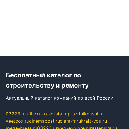
Бесплатный каталог по
строительству и ремонту
Актуальный каталог компаний по всей России
03223.ru
ufille.ru
krasotata.ru
prazdnikdushi.ru
veetbox.ru
cinemapost.ru
ciam-fr.ru
kraft-you.ru
mega-press.ru
03223.ru
web-explore.ru
rastenuya.ru