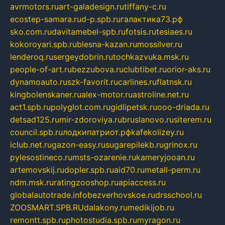
avrmotors.ru
art-galadesign.ru
tiffany-c.ru
ecostep-samara.ru
d-p.spb.ru
галактика73.рф
sko.com.ru
davitamebel-spb.ru
fotsis.ru
tesiaes.ru
kokoroyari.spb.ru
blesna-kazan.ru
mossilver.ru
lenderoq.ru
sergeydobrin.ru
tochkazvuka.msk.ru
people-of-art.ru
bezzubova.ru
clubtibet.ru
orior-aks.ru
dynamoauto.ru
szk-favorit.ru
carlines.ru
flatnsk.ru
kingbolenskaner.ru
alex-motor.ru
astroline.net.ru
act1.spb.ru
polyglot.com.ru
gidlipetsk.ru
ooo-driada.ru
detsad125.ru
mir-zdoroviya.ru
bruslanovo.ru
siterem.ru
council.spb.ru
лодкипатриот.рф
kafekolizey.ru
iclub.net.ru
gazon-easy.ru
sugarepilekb.ru
grinox.ru
pylesostineco.ru
msts-ozarenie.ru
kameryjooan.ru
artemovskij.ru
dopler.spb.ru
aid70.ru
metall-perm.ru
ndm.msk.ru
ratingzooshop.ru
apiaccess.ru
globalautotrade.info
bezverhovskoe.ru
drsschool.ru
ZOOSMART.SPB.RU
dalakony.ru
medikijob.ru
remontt.spb.ru
photostudia.spb.ru
myragon.ru