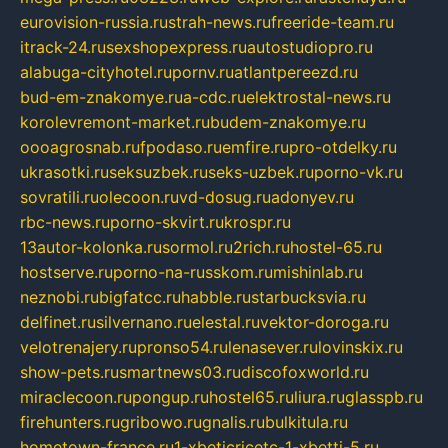
eurovision-russia.ru
strah-news.ru
freeride-team.ru
itrack-24.ru
sexshopexpress.ru
autostudiopro.ru
alabuga-cityhotel.ru
pornv.ru
atlantpereezd.ru
bud-em-znakomye.ru
a-cdc.ru
elektrostal-news.ru
korolevremont-market.ru
budem-znakomye.ru
oooagrosnab.ru
fpodaso.ru
emfire.ru
pro-otdelky.ru
ukrasotki.ru
seksuzbek.ru
seks-uzbek.ru
porno-vk.ru
sovratili.ru
olecoon.ru
vd-dosug.ru
adonyev.ru
rbc-news.ru
porno-skvirt.ru
krospr.ru
13autor-kolonka.ru
sormol.ru
2rich.ru
hostel-65.ru
hostserve.ru
porno-na-russkom.ru
mishinlab.ru
neznobi.ru
bigfatcc.ru
habble.ru
starbucksvia.ru
delfinet.ru
silvernano.ru
elestal.ru
vektor-doroga.ru
velotrenajery.ru
pronso54.ru
lenasever.ru
lovinskix.ru
show-pets.ru
smartnews03.ru
discofoxworld.ru
miraclecoon.ru
pongup.ru
hostel65.ru
liura.ru
glasspb.ru
firehunters.ru
gribowo.ru
gnalis.ru
bulkitula.ru
hometown-france.ru
1-xbeticricetc-1-xbetti-5.ru