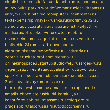
clubfisher.ru
remstirufa.ru
erdamchi.ru
doramamama.ru
muraviovka-park.ru
worldofwoman.ru
clean-dreams.ru
arkrym.ru
kristinita.ru
dircomputer.ru
healthenter.ru
textexperts.ru
pivnaya-kruzhka.ru
kinofilmy-2021.ru
demolalapaluza.ru
tanyavanya.ru
remstir-tolyatti.ru
msdip.ru
jdol.ru
sokolovr.ru
newtech-spb.ru
rezemkleim.ru
massage-tai.ru
seonub.ru
zvonitut.ru
biolisichka24.ru
mncraft-download.ru
algoritm-sistema.ru
godflesh.ru
ru-industria.ru
zebra-tlt.ru
okna-proficom.ru
erynok.ru
onlinekinospace.ru
startupstudio-fefu.ru
zarges-ru.ru
gegenjustizunrecht.ru
autobalashov.ru
utrovortu.ru
spiski-firm.ru
elara-m.ru
kinomusorka.ru
mkcslava.ru
2bets.ru
vintovoykompressor.ru
birminghamvsfulham.ru
sarmat-komp.ru
pioneeri.ru
amadis-chocolate.ru
shkurki-karakulya.ru
kanotiforet.spb.ru
tutmassage.ru
ecolog.org.ru
praga.spb.ru
falcorussia.ru
autodoctorservis.ru