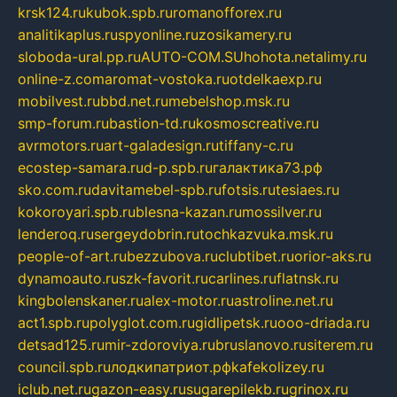
krsk124.ru
kubok.spb.ru
romanofforex.ru
analitikaplus.ru
spyonline.ru
zosikamery.ru
sloboda-ural.pp.ru
AUTO-COM.SU
hohota.net
alimy.ru
online-z.com
aromat-vostoka.ru
otdelkaexp.ru
mobilvest.ru
bbd.net.ru
mebelshop.msk.ru
smp-forum.ru
bastion-td.ru
kosmoscreative.ru
avrmotors.ru
art-galadesign.ru
tiffany-c.ru
ecostep-samara.ru
d-p.spb.ru
галактика73.рф
sko.com.ru
davitamebel-spb.ru
fotsis.ru
tesiaes.ru
kokoroyari.spb.ru
blesna-kazan.ru
mossilver.ru
lenderoq.ru
sergeydobrin.ru
tochkazvuka.msk.ru
people-of-art.ru
bezzubova.ru
clubtibet.ru
orior-aks.ru
dynamoauto.ru
szk-favorit.ru
carlines.ru
flatnsk.ru
kingbolenskaner.ru
alex-motor.ru
astroline.net.ru
act1.spb.ru
polyglot.com.ru
gidlipetsk.ru
ooo-driada.ru
detsad125.ru
mir-zdoroviya.ru
bruslanovo.ru
siterem.ru
council.spb.ru
лодкипатриот.рф
kafekolizey.ru
iclub.net.ru
gazon-easy.ru
sugarepilekb.ru
grinox.ru