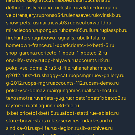
delfinet.ru
silvernano.ru
elestal.ru
vektor-doroga.ru
velotrenajery.ru
pronso54.ru
lenasever.ru
lovinskix.ru
show-pets.ru
smartnews03.ru
discofoxworld.ru
miraclecoon.ru
pongup.ru
hostel65.ru
liura.ru
glasspb.ru
firehunters.ru
gribowo.ru
gnalis.ru
bulkitula.ru
hometown-france.ru
1-xbeticricetc-1-xbetti-5.ru
shop-garena.ru
cricetc-1-xbetr-1-xbetcc-2.ru
one-life-story.ru
top-halyava.ru
accounts112.ru
poka-vse-doma-2.ru
3-d-file.ru
hahahaharms.ru
g2012.ru
tst-1.ru
shaggy-cat.ru
opsmgr.ru
ev-gallery.ru
g-2012.ru
ops-mgr.ru
accounts-112.ru
csm-demo.ru
poka-vse-doma2.ru
airgungames.ru
allseo-host.ru
tehosmotre.ru
varieta-yug.ru
cricetc1xbetr1xbetcc2.ru
raytor-d.ru
atillagunn.ru
3d-file.ru
1xbeticricetc1xbetti5.ru
uafoot-statti.ru
e-abis1c.ru
store-brawl-stars.ru
kts-services.ru
dark-sand.ru
sindika-01.ru
sp-life.ru
x-legion.ru
sib-archives.ru