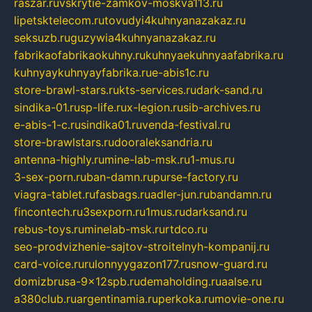
raszar.ru
vskrytie-zamkov-moskva113.ru
lipetsktelecom.ru
tovudyi4kuhnyanazakaz.ru
seksuzb.ru
guzywia4kuhnyanazakaz.ru
fabrikaofabrikaokuhny.ru
kuhnyaekuhnyaafabrika.ru
kuhnyaykuhnyayfabrika.ru
e-abis1c.ru
store-brawl-stars.ru
kts-services.ru
dark-sand.ru
sindika-01.ru
sp-life.ru
x-legion.ru
sib-archives.ru
e-abis-1-c.ru
sindika01.ru
venda-festival.ru
store-brawlstars.ru
dooraleksandria.ru
antenna-highly.ru
mine-lab-msk.ru
1-mus.ru
3-sex-porn.ru
ban-damn.ru
purse-factory.ru
viagra-tablet.ru
fasbags.ru
adler-jun.ru
bandamn.ru
fincontech.ru
3sexporn.ru
1mus.ru
darksand.ru
rebus-toys.ru
minelab-msk.ru
rtdco.ru
seo-prodvizhenie-sajtov-stroitelnyh-kompanij.ru
card-voice.ru
rulonnyygazon177.ru
snow-guard.ru
domizbrusa-9x12spb.ru
demaholding.ru
aalse.ru
a380club.ru
argentinamia.ru
perkoka.ru
movie-one.ru