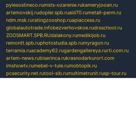
pylesostineco.ru
msts-ozarenie.ru
kameryjooan.ru
artemovskij.ru
dopler.spb.ru
aid70.ru
metall-perm.ru
ndm.msk.ru
ratingzooshop.ru
apiaccess.ru
globalautotrade.info
bezverhovskoe.ru
drsschool.ru
ZOOSMART.SPB.RU
dalakony.ru
medikijob.ru
remontt.spb.ru
photostudia.spb.ru
myragon.ru
terramia.ru
academy62.ru
gardengallereya.ru
rti.com.ru
artem-news.ru
biserinca.ru
krasnodarkurort.com
imshowtv.ru
mebel-v-tule.ru
mobtopik.ru
pcsecurity.net.ru
tool-sib.ru
multimetrunit.ru
sp-tour.ru
fan-cs.ru
santeh-russia.ru
symbian9.net.ru
DSHAIR.RU
tmmotors.spb.ru
xjocuricopii.com
musavtomat.msk.ru
obustrojdom.ru
sovetcik.ru
ybaranovskaya.ru
ppknews.ru
cult-alshei.ru
JAPANRUSSIA.RU
proekciyamebel.ru
imper-finans.ru
rim.org.ru
glamourai.ru
brassminus.ru
zabor-pro.ru
ftn.pp.ru
dorogoe58.ru
laimengpacker.ru
kuzova-zapchasti.ru
sageerp.ru
taxodrom.ru
dsrazvitie.ru
hardcity.net.ru