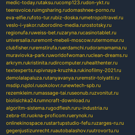
medic-today.ru
taksu.ru
comp123.ru
don-ykt.ru
teensvoice.ru
imgsharing.ru
domashnee-porno.ru
eva-elfie.ru
foto-tur.ru
biz-doska.ru
metropoltravel.ru
veslo-i-yakor.ru
borodino-media.ru
rostotsky.ru
regionufa.ru
weiss-bet.ru
zaryna.ru
casinotablet.ru
universalia.ru
remont-mebeli-moscow.ru
termomur.ru
clubfisher.ru
remstirufa.ru
erdamchi.ru
doramamama.ru
muraviovka-park.ru
worldofwoman.ru
clean-dreams.ru
arkrym.ru
kristinita.ru
dircomputer.ru
healthenter.ru
textexperts.ru
pivnaya-kruzhka.ru
kinofilmy-2021.ru
demolalapaluza.ru
tanyavanya.ru
remstir-tolyatti.ru
msdip.ru
jdol.ru
sokolovr.ru
newtech-spb.ru
rezemkleim.ru
massage-tai.ru
seonub.ru
zvonitut.ru
biolisichka24.ru
mncraft-download.ru
algoritm-sistema.ru
godflesh.ru
ru-industria.ru
zebra-tlt.ru
okna-proficom.ru
erynok.ru
onlinekinospace.ru
startupstudio-fefu.ru
zarges-ru.ru
gegenjustizunrecht.ru
autobalashov.ru
utrovortu.ru