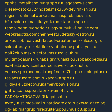
epoha-metalband.ru
ngr.spb.ru
rusgosnews.com
dieselvostok.ru
24hostel.msk.ru
w-dev.ru
f-ship.ru
regsmi.ru
filmnetwork.ru
malinasp.ru
kinosvin.ru
h2o-salon.ru
malutkayork.ru
deltaprim.spb.ru
tango-perm.ru
gooddir.ru
sgv.su
multiki-online.com
webkrasotki.com
cherinvest.ru
detskiy-ostrov.ru
ankou.spb.ru
alvesta1.ru
pdf-creator.ru
nix-files.org.ru
sakhatoday.ru
elektrikersymboler.ru
sputnikyes.ru
golf2club.msk.ru
aeforums.ru
zallclub.ru
multimodal.msk.ru
habaigry.ru
haikko.ru
sobakopedia.ru
isz-fest.ru
ewnc.info
screensaver-clock.net.ru
volnav.spb.ru
comnat.ru
npf.net.ru
7bit.pp.ru
kalugatur.ru
tesiaes.ru
card.com.ru
kazanka.spb.ru
gildiya-kuznecov.ru
kameryboavision.ru
griffoncom.spb.ru
fabrika-emotsiy.ru
PARK-MATROSOVA.RU
agat.spb.ru
avtoyurist-moskva1.ru
hardware.org.ru
схема-авто.рф
dg-lab.ru
angrup.ru
recruiter.spb.ru
music8.spb.ru