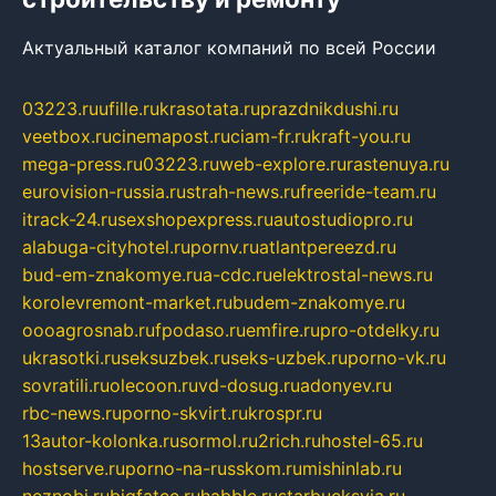
Актуальный каталог компаний по всей России
03223.ru
ufille.ru
krasotata.ru
prazdnikdushi.ru
veetbox.ru
cinemapost.ru
ciam-fr.ru
kraft-you.ru
mega-press.ru
03223.ru
web-explore.ru
rastenuya.ru
eurovision-russia.ru
strah-news.ru
freeride-team.ru
itrack-24.ru
sexshopexpress.ru
autostudiopro.ru
alabuga-cityhotel.ru
pornv.ru
atlantpereezd.ru
bud-em-znakomye.ru
a-cdc.ru
elektrostal-news.ru
korolevremont-market.ru
budem-znakomye.ru
oooagrosnab.ru
fpodaso.ru
emfire.ru
pro-otdelky.ru
ukrasotki.ru
seksuzbek.ru
seks-uzbek.ru
porno-vk.ru
sovratili.ru
olecoon.ru
vd-dosug.ru
adonyev.ru
rbc-news.ru
porno-skvirt.ru
krospr.ru
13autor-kolonka.ru
sormol.ru
2rich.ru
hostel-65.ru
hostserve.ru
porno-na-russkom.ru
mishinlab.ru
neznobi.ru
bigfatcc.ru
habble.ru
starbucksvia.ru