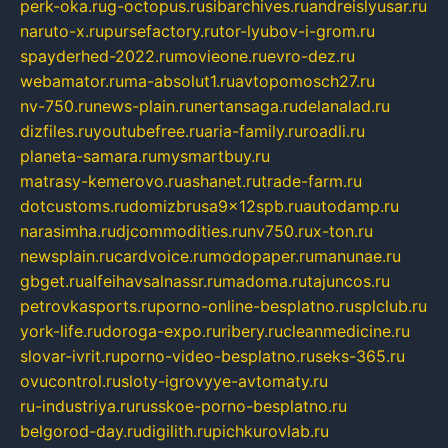
perk-oka.ru
g-octopus.ru
sibarchives.ru
andreislyusar.ru
naruto-x.ru
pursefactory.ru
tor-lyubov-i-grom.ru
spayderhed-2022.ru
movieone.ru
evro-dez.ru
webamator.ru
ma-absolut1.ru
avtopomosch27.ru
nv-750.ru
news-plain.ru
nertansaga.ru
delanalad.ru
dizfiles.ru
youtubefree.ru
aria-family.ru
roadli.ru
planeta-samara.ru
mysmartbuy.ru
matrasy-kemerovo.ru
ashanet.ru
trade-farm.ru
dotcustoms.ru
domizbrusa9x12spb.ru
autodamp.ru
narasimha.ru
djcommodities.ru
nv750.ru
x-ton.ru
newsplain.ru
cardvoice.ru
modopaper.ru
manunae.ru
gbget.ru
alfeihavsalnassr.ru
madoma.ru
tajuncos.ru
petrovkasports.ru
porno-online-besplatno.ru
splclub.ru
york-life.ru
doroga-expo.ru
ribery.ru
cleanmedicine.ru
slovar-ivrit.ru
porno-video-besplatno.ru
seks-365.ru
ovucontrol.ru
sloty-igrovyye-avtomaty.ru
ru-industriya.ru
russkoe-porno-besplatno.ru
belgorod-day.ru
digilith.ru
pichkurovlab.ru