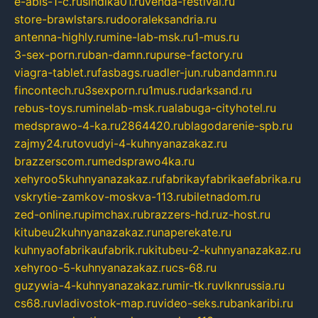
e-abis-1-c.ru
sindika01.ru
venda-festival.ru
store-brawlstars.ru
dooraleksandria.ru
antenna-highly.ru
mine-lab-msk.ru
1-mus.ru
3-sex-porn.ru
ban-damn.ru
purse-factory.ru
viagra-tablet.ru
fasbags.ru
adler-jun.ru
bandamn.ru
fincontech.ru
3sexporn.ru
1mus.ru
darksand.ru
rebus-toys.ru
minelab-msk.ru
alabuga-cityhotel.ru
medsprawo-4-ka.ru
2864420.ru
blagodarenie-spb.ru
zajmy24.ru
tovudyi-4-kuhnyanazakaz.ru
brazzerscom.ru
medsprawo4ka.ru
xehyroo5kuhnyanazakaz.ru
fabrikayfabrikaefabrika.ru
vskrytie-zamkov-moskva-113.ru
biletnadom.ru
zed-online.ru
pimchax.ru
brazzers-hd.ru
z-host.ru
kitubeu2kuhnyanazakaz.ru
naperekate.ru
kuhnyaofabrikaufabrik.ru
kitubeu-2-kuhnyanazakaz.ru
xehyroo-5-kuhnyanazakaz.ru
cs-68.ru
guzywia-4-kuhnyanazakaz.ru
mir-tk.ru
vlknrussia.ru
cs68.ru
vladivostok-map.ru
video-seks.ru
bankaribi.ru