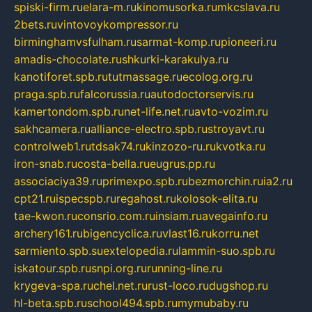
spiski-firm.ru
elara-m.ru
kinomusorka.ru
mkcslava.ru
2bets.ru
vintovoykompressor.ru
birminghamvsfulham.ru
sarmat-komp.ru
pioneeri.ru
amadis-chocolate.ru
shkurki-karakulya.ru
kanotiforet.spb.ru
tutmassage.ru
ecolog.org.ru
praga.spb.ru
falcorussia.ru
autodoctorservis.ru
kamertondom.spb.ru
net-life.net.ru
avto-vozim.ru
sakhcamera.ru
alliance-electro.spb.ru
stroyavt.ru
controlweb1.ru
tdsak74.ru
kinzozo-ru.ru
kvotka.ru
iron-snab.ru
costa-bella.ru
eugrus.pp.ru
associaciya39.ru
primexpo.spb.ru
bezmorchin.ru
ia2.ru
cpt21.ru
ispecspb.ru
regahost.ru
kolosok-elita.ru
tae-kwon.ru
consrio.com.ru
insiam.ru
avegainfo.ru
archery161.ru
bigencyclica.ru
vlast16.ru
korru.net
sarmiento.spb.su
extelopedia.ru
lammin-suo.spb.ru
iskatour.spb.ru
snpi.org.ru
running-line.ru
krygeva-spa.ru
chel.net.ru
rust-loco.ru
dugshop.ru
hl-beta.spb.ru
school494.spb.ru
mymubaby.ru