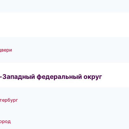
двери
о-Западный федеральный округ
тербург
город