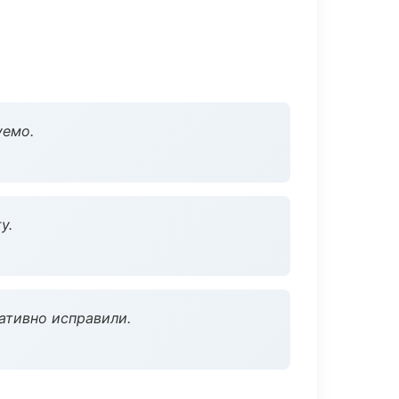
уемо.
у.
ативно исправили.