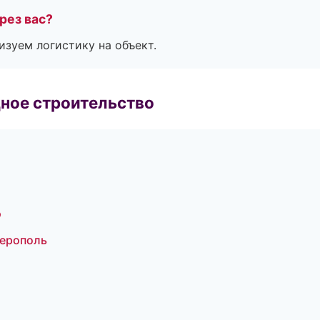
рез вас?
изуем логистику на объект.
ное строительство
э
ферополь