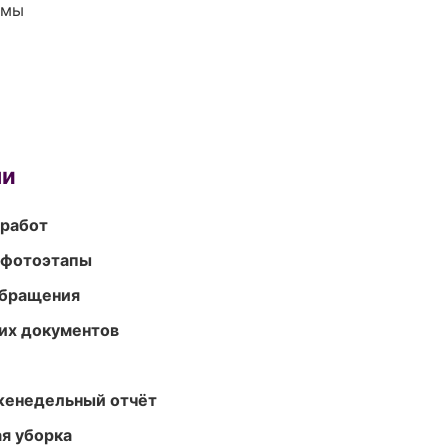
емы
ми
 работ
 фотоэтапы
обращения
их документов
женедельный отчёт
ая уборка