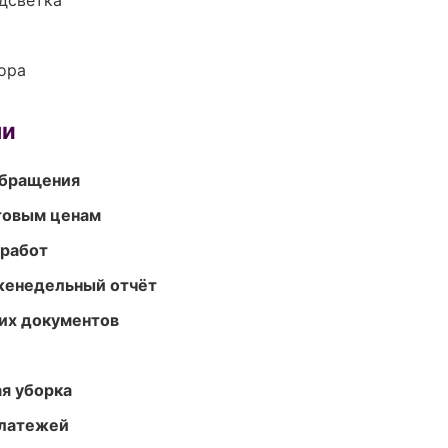
одсветка
ора
ми
обращения
птовым ценам
 работ
женедельный отчёт
их документов
ая уборка
платежей