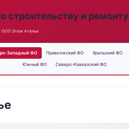
по строительству и ремонту
 ООО Этаж Ателье
ро-Западный ФО
Приволжский ФО
Уральский ФО
Южный ФО
Северо-Кавказский ФО
ье