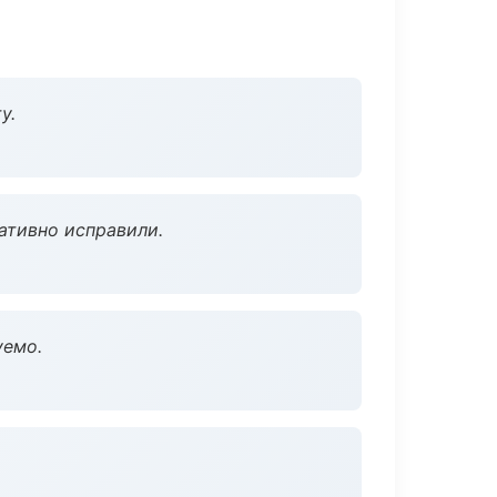
у.
ативно исправили.
уемо.