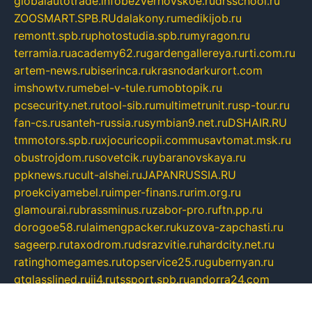
globalautotrade.info
bezverhovskoe.ru
drsschool.ru
ZOOSMART.SPB.RU
dalakony.ru
medikijob.ru
remontt.spb.ru
photostudia.spb.ru
myragon.ru
terramia.ru
academy62.ru
gardengallereya.ru
rti.com.ru
artem-news.ru
biserinca.ru
krasnodarkurort.com
imshowtv.ru
mebel-v-tule.ru
mobtopik.ru
pcsecurity.net.ru
tool-sib.ru
multimetrunit.ru
sp-tour.ru
fan-cs.ru
santeh-russia.ru
symbian9.net.ru
DSHAIR.RU
tmmotors.spb.ru
xjocuricopii.com
musavtomat.msk.ru
obustrojdom.ru
sovetcik.ru
ybaranovskaya.ru
ppknews.ru
cult-alshei.ru
JAPANRUSSIA.RU
proekciyamebel.ru
imper-finans.ru
rim.org.ru
glamourai.ru
brassminus.ru
zabor-pro.ru
ftn.pp.ru
dorogoe58.ru
laimengpacker.ru
kuzova-zapchasti.ru
sageerp.ru
taxodrom.ru
dsrazvitie.ru
hardcity.net.ru
ratinghomegames.ru
topservice25.ru
gubernyan.ru
gtglasslined.ru
ii4.ru
tssport.spb.ru
andorra24.com
blackwallstreet.ru
oboimos.ru
optim-doors.com.ru