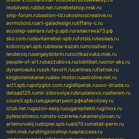
mobilvest.ru
bbd.net.ru
mebelshop.msk.ru
smp-forum.ru
bastion-td.ru
kosmoscreative.ru
avrmotors.ru
art-galadesign.ru
tiffany-c.ru
ecostep-samara.ru
d-p.spb.ru
галактика73.рф
sko.com.ru
davitamebel-spb.ru
fotsis.ru
tesiaes.ru
kokoroyari.spb.ru
blesna-kazan.ru
mossilver.ru
lenderoq.ru
sergeydobrin.ru
tochkazvuka.msk.ru
people-of-art.ru
bezzubova.ru
clubtibet.ru
orior-aks.ru
dynamoauto.ru
szk-favorit.ru
carlines.ru
flatnsk.ru
kingbolenskaner.ru
alex-motor.ru
astroline.net.ru
act1.spb.ru
polyglot.com.ru
gidlipetsk.ru
ooo-driada.ru
detsad125.ru
mir-zdoroviya.ru
bruslanovo.ru
siterem.ru
council.spb.ru
лодкипатриот.рф
kafekolizey.ru
iclub.net.ru
gazon-easy.ru
sugarepilekb.ru
grinox.ru
pylesostineco.ru
msts-ozarenie.ru
kameryjooan.ru
artemovskij.ru
dopler.spb.ru
aid70.ru
metall-perm.ru
ndm.msk.ru
ratingzooshop.ru
apiaccess.ru