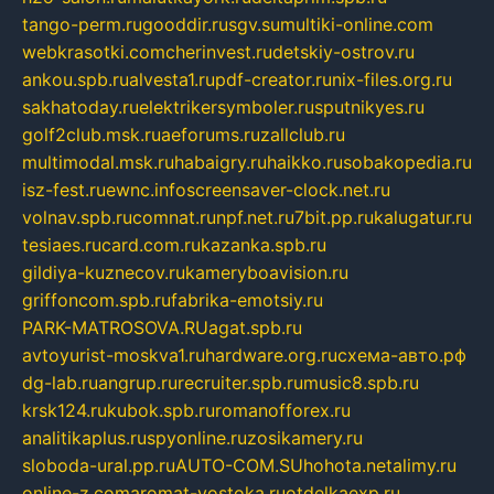
tango-perm.ru
gooddir.ru
sgv.su
multiki-online.com
webkrasotki.com
cherinvest.ru
detskiy-ostrov.ru
ankou.spb.ru
alvesta1.ru
pdf-creator.ru
nix-files.org.ru
sakhatoday.ru
elektrikersymboler.ru
sputnikyes.ru
golf2club.msk.ru
aeforums.ru
zallclub.ru
multimodal.msk.ru
habaigry.ru
haikko.ru
sobakopedia.ru
isz-fest.ru
ewnc.info
screensaver-clock.net.ru
volnav.spb.ru
comnat.ru
npf.net.ru
7bit.pp.ru
kalugatur.ru
tesiaes.ru
card.com.ru
kazanka.spb.ru
gildiya-kuznecov.ru
kameryboavision.ru
griffoncom.spb.ru
fabrika-emotsiy.ru
PARK-MATROSOVA.RU
agat.spb.ru
avtoyurist-moskva1.ru
hardware.org.ru
схема-авто.рф
dg-lab.ru
angrup.ru
recruiter.spb.ru
music8.spb.ru
krsk124.ru
kubok.spb.ru
romanofforex.ru
analitikaplus.ru
spyonline.ru
zosikamery.ru
sloboda-ural.pp.ru
AUTO-COM.SU
hohota.net
alimy.ru
online-z.com
aromat-vostoka.ru
otdelkaexp.ru