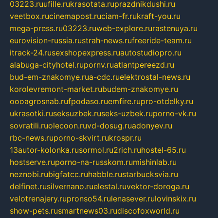
03223.ru
ufille.ru
krasotata.ru
prazdnikdushi.ru
veetbox.ru
cinemapost.ru
ciam-fr.ru
kraft-you.ru
mega-press.ru
03223.ru
web-explore.ru
rastenuya.ru
eurovision-russia.ru
strah-news.ru
freeride-team.ru
itrack-24.ru
sexshopexpress.ru
autostudiopro.ru
alabuga-cityhotel.ru
pornv.ru
atlantpereezd.ru
bud-em-znakomye.ru
a-cdc.ru
elektrostal-news.ru
korolevremont-market.ru
budem-znakomye.ru
oooagrosnab.ru
fpodaso.ru
emfire.ru
pro-otdelky.ru
ukrasotki.ru
seksuzbek.ru
seks-uzbek.ru
porno-vk.ru
sovratili.ru
olecoon.ru
vd-dosug.ru
adonyev.ru
rbc-news.ru
porno-skvirt.ru
krospr.ru
13autor-kolonka.ru
sormol.ru
2rich.ru
hostel-65.ru
hostserve.ru
porno-na-russkom.ru
mishinlab.ru
neznobi.ru
bigfatcc.ru
habble.ru
starbucksvia.ru
delfinet.ru
silvernano.ru
elestal.ru
vektor-doroga.ru
velotrenajery.ru
pronso54.ru
lenasever.ru
lovinskix.ru
show-pets.ru
smartnews03.ru
discofoxworld.ru