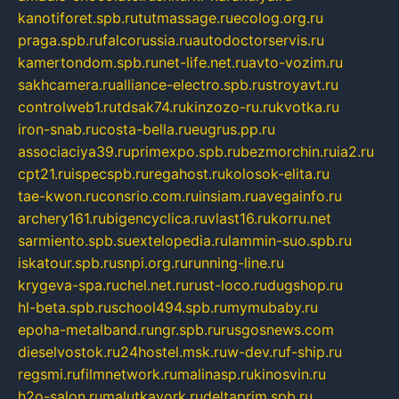
kanotiforet.spb.ru
tutmassage.ru
ecolog.org.ru
praga.spb.ru
falcorussia.ru
autodoctorservis.ru
kamertondom.spb.ru
net-life.net.ru
avto-vozim.ru
sakhcamera.ru
alliance-electro.spb.ru
stroyavt.ru
controlweb1.ru
tdsak74.ru
kinzozo-ru.ru
kvotka.ru
iron-snab.ru
costa-bella.ru
eugrus.pp.ru
associaciya39.ru
primexpo.spb.ru
bezmorchin.ru
ia2.ru
cpt21.ru
ispecspb.ru
regahost.ru
kolosok-elita.ru
tae-kwon.ru
consrio.com.ru
insiam.ru
avegainfo.ru
archery161.ru
bigencyclica.ru
vlast16.ru
korru.net
sarmiento.spb.su
extelopedia.ru
lammin-suo.spb.ru
iskatour.spb.ru
snpi.org.ru
running-line.ru
krygeva-spa.ru
chel.net.ru
rust-loco.ru
dugshop.ru
hl-beta.spb.ru
school494.spb.ru
mymubaby.ru
epoha-metalband.ru
ngr.spb.ru
rusgosnews.com
dieselvostok.ru
24hostel.msk.ru
w-dev.ru
f-ship.ru
regsmi.ru
filmnetwork.ru
malinasp.ru
kinosvin.ru
h2o-salon.ru
malutkayork.ru
deltaprim.spb.ru