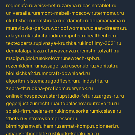
regionufa.ru
weiss-bet.ru
zaryna.ru
casinotablet.ru
universalia.ru
remont-mebeli-moscow.ru
termomur.ru
clubfisher.ru
remstirufa.ru
erdamchi.ru
doramamama.ru
muraviovka-park.ru
worldofwoman.ru
clean-dreams.ru
arkrym.ru
kristinita.ru
dircomputer.ru
healthenter.ru
textexperts.ru
pivnaya-kruzhka.ru
kinofilmy-2021.ru
demolalapaluza.ru
tanyavanya.ru
remstir-tolyatti.ru
msdip.ru
jdol.ru
sokolovr.ru
newtech-spb.ru
rezemkleim.ru
massage-tai.ru
seonub.ru
zvonitut.ru
biolisichka24.ru
mncraft-download.ru
algoritm-sistema.ru
godflesh.ru
ru-industria.ru
zebra-tlt.ru
okna-proficom.ru
erynok.ru
onlinekinospace.ru
startupstudio-fefu.ru
zarges-ru.ru
gegenjustizunrecht.ru
autobalashov.ru
utrovortu.ru
spiski-firm.ru
elara-m.ru
kinomusorka.ru
mkcslava.ru
2bets.ru
vintovoykompressor.ru
birminghamvsfulham.ru
sarmat-komp.ru
pioneeri.ru
amadis-chocolate.ru
shkurki-karakulya.ru