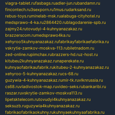
viagra-tablet.ru
fasbags.ru
adler-jun.ru
bandamn.ru
fincontech.ru
3sexporn.ru
1mus.ru
darksand.ru
rebus-toys.ru
minelab-msk.ru
alabuga-cityhotel.ru
medsprawo-4-ka.ru
2864420.ru
blagodarenie-spb.ru
zajmy24.ru
tovudyi-4-kuhnyanazakaz.ru
brazzerscom.ru
medsprawo4ka.ru
xehyroo5kuhnyanazakaz.ru
fabrikayfabrikaefabrika.ru
vskrytie-zamkov-moskva-113.ru
biletnadom.ru
zed-online.ru
pimchax.ru
brazzers-hd.ru
z-host.ru
kitubeu2kuhnyanazakaz.ru
naperekate.ru
kuhnyaofabrikaufabrik.ru
kitubeu-2-kuhnyanazakaz.ru
xehyroo-5-kuhnyanazakaz.ru
cs-68.ru
guzywia-4-kuhnyanazakaz.ru
mir-tk.ru
vlknrussia.ru
cs68.ru
vladivostok-map.ru
video-seks.ru
bankaribi.ru
raszar.ru
vskrytie-zamkov-moskva113.ru
lipetsktelecom.ru
tovudyi4kuhnyanazakaz.ru
seksuzb.ru
guzywia4kuhnyanazakaz.ru
fabrikaofabrikaokuhny.ru
kuhnyaekuhnyaafabrika.ru