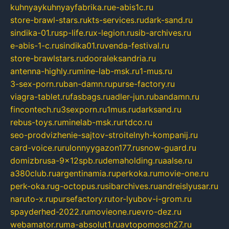
kuhnyaykuhnyayfabrika.ru
e-abis1c.ru
store-brawl-stars.ru
kts-services.ru
dark-sand.ru
sindika-01.ru
sp-life.ru
x-legion.ru
sib-archives.ru
e-abis-1-c.ru
sindika01.ru
venda-festival.ru
store-brawlstars.ru
dooraleksandria.ru
antenna-highly.ru
mine-lab-msk.ru
1-mus.ru
3-sex-porn.ru
ban-damn.ru
purse-factory.ru
viagra-tablet.ru
fasbags.ru
adler-jun.ru
bandamn.ru
fincontech.ru
3sexporn.ru
1mus.ru
darksand.ru
rebus-toys.ru
minelab-msk.ru
rtdco.ru
seo-prodvizhenie-sajtov-stroitelnyh-kompanij.ru
card-voice.ru
rulonnyygazon177.ru
snow-guard.ru
domizbrusa-9x12spb.ru
demaholding.ru
aalse.ru
a380club.ru
argentinamia.ru
perkoka.ru
movie-one.ru
perk-oka.ru
g-octopus.ru
sibarchives.ru
andreislyusar.ru
naruto-x.ru
pursefactory.ru
tor-lyubov-i-grom.ru
spayderhed-2022.ru
movieone.ru
evro-dez.ru
webamator.ru
ma-absolut1.ru
avtopomosch27.ru