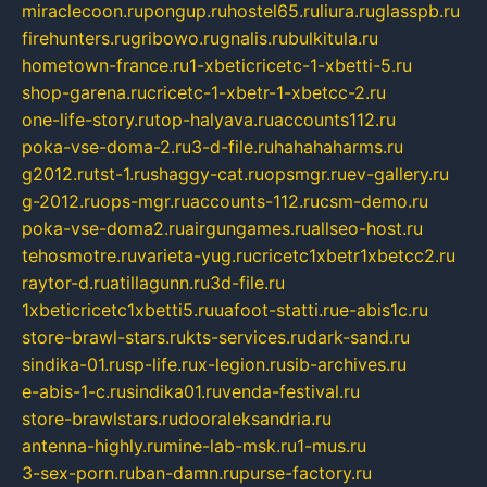
miraclecoon.ru
pongup.ru
hostel65.ru
liura.ru
glasspb.ru
firehunters.ru
gribowo.ru
gnalis.ru
bulkitula.ru
hometown-france.ru
1-xbeticricetc-1-xbetti-5.ru
shop-garena.ru
cricetc-1-xbetr-1-xbetcc-2.ru
one-life-story.ru
top-halyava.ru
accounts112.ru
poka-vse-doma-2.ru
3-d-file.ru
hahahaharms.ru
g2012.ru
tst-1.ru
shaggy-cat.ru
opsmgr.ru
ev-gallery.ru
g-2012.ru
ops-mgr.ru
accounts-112.ru
csm-demo.ru
poka-vse-doma2.ru
airgungames.ru
allseo-host.ru
tehosmotre.ru
varieta-yug.ru
cricetc1xbetr1xbetcc2.ru
raytor-d.ru
atillagunn.ru
3d-file.ru
1xbeticricetc1xbetti5.ru
uafoot-statti.ru
e-abis1c.ru
store-brawl-stars.ru
kts-services.ru
dark-sand.ru
sindika-01.ru
sp-life.ru
x-legion.ru
sib-archives.ru
e-abis-1-c.ru
sindika01.ru
venda-festival.ru
store-brawlstars.ru
dooraleksandria.ru
antenna-highly.ru
mine-lab-msk.ru
1-mus.ru
3-sex-porn.ru
ban-damn.ru
purse-factory.ru