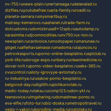
nv-750.ru
news-plain.ru
nertansaga.ru
delanalad.ru
dizfiles.ru
youtubefree.ru
aria-family.ru
roadli.ru
planeta-samara.ru
mysmartbuy.ru
matrasy-kemerovo.ru
ashanet.ru
trade-farm.ru
dotcustoms.ru
domizbrusa9x12spb.ru
autodamp.ru
narasimha.ru
djcommodities.ru
nv750.ru
x-ton.ru
newsplain.ru
cardvoice.ru
modopaper.ru
manunae.ru
gbget.ru
alfeihavsalnassr.ru
madoma.ru
tajuncos.ru
petrovkasports.ru
porno-online-besplatno.ru
splclub.ru
york-life.ru
doroga-expo.ru
ribery.ru
cleanmedicine.ru
slovar-ivrit.ru
porno-video-besplatno.ru
seks-365.ru
ovucontrol.ru
sloty-igrovyye-avtomaty.ru
ru-industriya.ru
russkoe-porno-besplatno.ru
belgorod-day.ru
digilith.ru
pichkurovlab.ru
medic-today.ru
taksu.ru
comp123.ru
don-ykt.ru
teensvoice.ru
imgsharing.ru
domashnee-porno.ru
eva-elfie.ru
foto-tur.ru
biz-doska.ru
metropoltravel.ru
veslo-i-yakor.ru
borodino-media.ru
rostotsky.ru