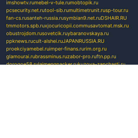
imshowtv.ru
mebel-v-tule.ru
mobtopik.ru
pcsecurity.net.ru
tool-sib.ru
multimetrunit.ru
sp-tour.ru
fan-cs.ru
santeh-russia.ru
symbian9.net.ru
DSHAIR.RU
tmmotors.spb.ru
xjocuricopii.com
musavtomat.msk.ru
obustrojdom.ru
sovetcik.ru
ybaranovskaya.ru
ppknews.ru
cult-alshei.ru
JAPANRUSSIA.RU
proekciyamebel.ru
imper-finans.ru
rim.org.ru
glamourai.ru
brassminus.ru
zabor-pro.ru
ftn.pp.ru
dorogoe58.ru
laimengpacker.ru
kuzova-zapchasti.ru
sageerp.ru
taxodrom.ru
dsrazvitie.ru
hardcity.net.ru
ratinghomegames.ru
topservice25.ru
gubernyan.ru
gtglasslined.ru
ii4.ru
tssport.spb.ru
andorra24.com
blackwallstreet.ru
oboimos.ru
optim-doors.com.ru
ikuch.ru
nycr.org.ru
npa21.ru
vremya-ch.spb.ru
desert000.ru
ivtorgi.ru
ifiori.ru
catalog-statei.ru
dcv.org.ru
spetsmaster174.ru
ipkameryhiseeu.ru
dum26.ru
ruspol.spb.ru
fr-opendp.ru
kam-solnyshko.ru
cheyenne-arapaho.ru
sevzapmetal.spb.ru