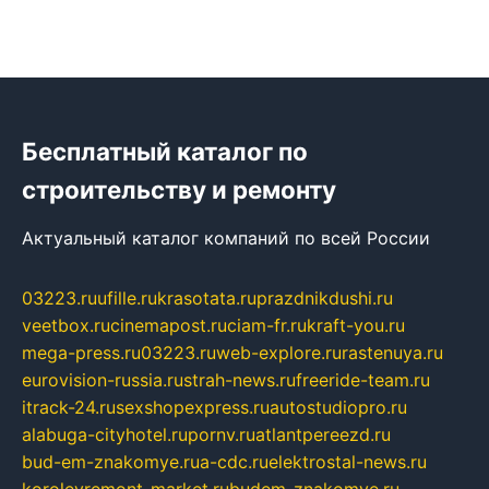
Бесплатный каталог по
строительству и ремонту
Актуальный каталог компаний по всей России
03223.ru
ufille.ru
krasotata.ru
prazdnikdushi.ru
veetbox.ru
cinemapost.ru
ciam-fr.ru
kraft-you.ru
mega-press.ru
03223.ru
web-explore.ru
rastenuya.ru
eurovision-russia.ru
strah-news.ru
freeride-team.ru
itrack-24.ru
sexshopexpress.ru
autostudiopro.ru
alabuga-cityhotel.ru
pornv.ru
atlantpereezd.ru
bud-em-znakomye.ru
a-cdc.ru
elektrostal-news.ru
korolevremont-market.ru
budem-znakomye.ru