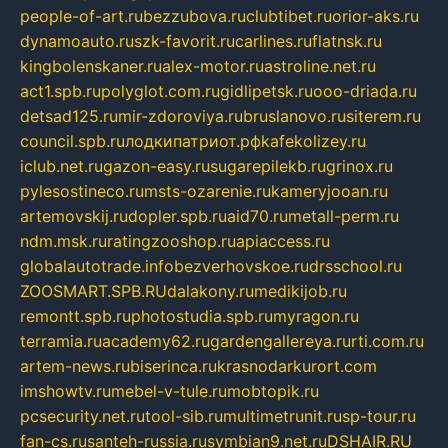
people-of-art.ru
bezzubova.ru
clubtibet.ru
orior-aks.ru
dynamoauto.ru
szk-favorit.ru
carlines.ru
flatnsk.ru
kingbolenskaner.ru
alex-motor.ru
astroline.net.ru
act1.spb.ru
polyglot.com.ru
gidlipetsk.ru
ooo-driada.ru
detsad125.ru
mir-zdoroviya.ru
bruslanovo.ru
siterem.ru
council.spb.ru
лодкипатриот.рф
kafekolizey.ru
iclub.net.ru
gazon-easy.ru
sugarepilekb.ru
grinox.ru
pylesostineco.ru
msts-ozarenie.ru
kameryjooan.ru
artemovskij.ru
dopler.spb.ru
aid70.ru
metall-perm.ru
ndm.msk.ru
ratingzooshop.ru
apiaccess.ru
globalautotrade.info
bezverhovskoe.ru
drsschool.ru
ZOOSMART.SPB.RU
dalakony.ru
medikijob.ru
remontt.spb.ru
photostudia.spb.ru
myragon.ru
terramia.ru
academy62.ru
gardengallereya.ru
rti.com.ru
artem-news.ru
biserinca.ru
krasnodarkurort.com
imshowtv.ru
mebel-v-tule.ru
mobtopik.ru
pcsecurity.net.ru
tool-sib.ru
multimetrunit.ru
sp-tour.ru
fan-cs.ru
santeh-russia.ru
symbian9.net.ru
DSHAIR.RU