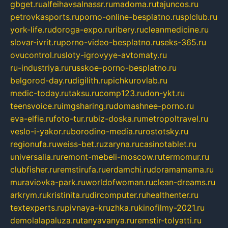
gbget.ru
alfeihavsalnassr.ru
madoma.ru
tajuncos.ru
petrovkasports.ru
porno-online-besplatno.ru
splclub.ru
york-life.ru
doroga-expo.ru
ribery.ru
cleanmedicine.ru
slovar-ivrit.ru
porno-video-besplatno.ru
seks-365.ru
ovucontrol.ru
sloty-igrovyye-avtomaty.ru
ru-industriya.ru
russkoe-porno-besplatno.ru
belgorod-day.ru
digilith.ru
pichkurovlab.ru
medic-today.ru
taksu.ru
comp123.ru
don-ykt.ru
teensvoice.ru
imgsharing.ru
domashnee-porno.ru
eva-elfie.ru
foto-tur.ru
biz-doska.ru
metropoltravel.ru
veslo-i-yakor.ru
borodino-media.ru
rostotsky.ru
regionufa.ru
weiss-bet.ru
zaryna.ru
casinotablet.ru
universalia.ru
remont-mebeli-moscow.ru
termomur.ru
clubfisher.ru
remstirufa.ru
erdamchi.ru
doramamama.ru
muraviovka-park.ru
worldofwoman.ru
clean-dreams.ru
arkrym.ru
kristinita.ru
dircomputer.ru
healthenter.ru
textexperts.ru
pivnaya-kruzhka.ru
kinofilmy-2021.ru
demolalapaluza.ru
tanyavanya.ru
remstir-tolyatti.ru