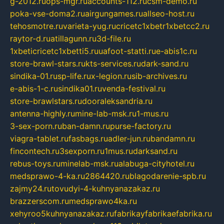
g-2012.ru
ops-mgr.ru
accounts-112.ru
csm-demo.ru
poka-vse-doma2.ru
airgungames.ru
allseo-host.ru
tehosmotre.ru
varieta-yug.ru
cricetc1xbetr1xbetcc2.ru
raytor-d.ru
atillagunn.ru
3d-file.ru
1xbeticricetc1xbetti5.ru
uafoot-statti.ru
e-abis1c.ru
store-brawl-stars.ru
kts-services.ru
dark-sand.ru
sindika-01.ru
sp-life.ru
x-legion.ru
sib-archives.ru
e-abis-1-c.ru
sindika01.ru
venda-festival.ru
store-brawlstars.ru
dooraleksandria.ru
antenna-highly.ru
mine-lab-msk.ru
1-mus.ru
3-sex-porn.ru
ban-damn.ru
purse-factory.ru
viagra-tablet.ru
fasbags.ru
adler-jun.ru
bandamn.ru
fincontech.ru
3sexporn.ru
1mus.ru
darksand.ru
rebus-toys.ru
minelab-msk.ru
alabuga-cityhotel.ru
medsprawo-4-ka.ru
2864420.ru
blagodarenie-spb.ru
zajmy24.ru
tovudyi-4-kuhnyanazakaz.ru
brazzerscom.ru
medsprawo4ka.ru
xehyroo5kuhnyanazakaz.ru
fabrikayfabrikaefabrika.ru