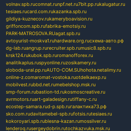
volnav.spb.ru
comnat.ru
npf.net.ru
7bit.pp.ru
kalugatur.ru
tesiaes.ru
card.com.ru
kazanka.spb.ru
gildiya-kuznecov.ru
kameryboavision.ru
griffoncom.spb.ru
fabrika-emotsiy.ru
PARK-MATROSOVA.RU
agat.spb.ru
avtoyurist-moskva1.ru
hardware.org.ru
схема-авто.рф
dg-lab.ru
angrup.ru
recruiter.spb.ru
music8.spb.ru
krsk124.ru
kubok.spb.ru
romanofforex.ru
analitikaplus.ru
spyonline.ru
zosikamery.ru
sloboda-ural.pp.ru
AUTO-COM.SU
hohota.net
alimy.ru
online-z.com
aromat-vostoka.ru
otdelkaexp.ru
mobilvest.ru
bbd.net.ru
mebelshop.msk.ru
smp-forum.ru
bastion-td.ru
kosmoscreative.ru
avrmotors.ru
art-galadesign.ru
tiffany-c.ru
ecostep-samara.ru
d-p.spb.ru
галактика73.рф
sko.com.ru
davitamebel-spb.ru
fotsis.ru
tesiaes.ru
kokoroyari.spb.ru
blesna-kazan.ru
mossilver.ru
lenderoq.ru
sergeydobrin.ru
tochkazvuka.msk.ru