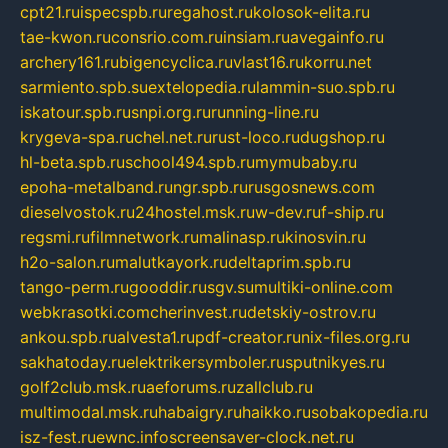
cpt21.ru
ispecspb.ru
regahost.ru
kolosok-elita.ru
tae-kwon.ru
consrio.com.ru
insiam.ru
avegainfo.ru
archery161.ru
bigencyclica.ru
vlast16.ru
korru.net
sarmiento.spb.su
extelopedia.ru
lammin-suo.spb.ru
iskatour.spb.ru
snpi.org.ru
running-line.ru
krygeva-spa.ru
chel.net.ru
rust-loco.ru
dugshop.ru
hl-beta.spb.ru
school494.spb.ru
mymubaby.ru
epoha-metalband.ru
ngr.spb.ru
rusgosnews.com
dieselvostok.ru
24hostel.msk.ru
w-dev.ru
f-ship.ru
regsmi.ru
filmnetwork.ru
malinasp.ru
kinosvin.ru
h2o-salon.ru
malutkayork.ru
deltaprim.spb.ru
tango-perm.ru
gooddir.ru
sgv.su
multiki-online.com
webkrasotki.com
cherinvest.ru
detskiy-ostrov.ru
ankou.spb.ru
alvesta1.ru
pdf-creator.ru
nix-files.org.ru
sakhatoday.ru
elektrikersymboler.ru
sputnikyes.ru
golf2club.msk.ru
aeforums.ru
zallclub.ru
multimodal.msk.ru
habaigry.ru
haikko.ru
sobakopedia.ru
isz-fest.ru
ewnc.info
screensaver-clock.net.ru