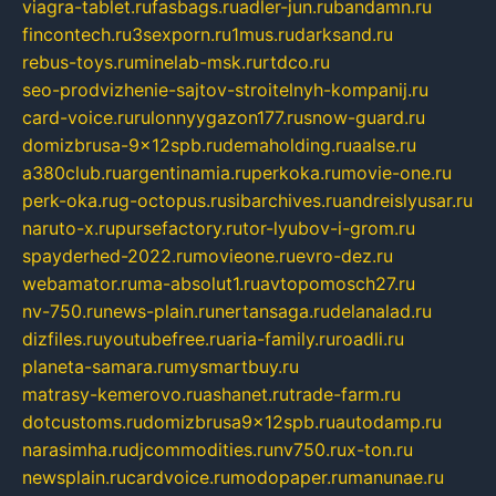
viagra-tablet.ru
fasbags.ru
adler-jun.ru
bandamn.ru
fincontech.ru
3sexporn.ru
1mus.ru
darksand.ru
rebus-toys.ru
minelab-msk.ru
rtdco.ru
seo-prodvizhenie-sajtov-stroitelnyh-kompanij.ru
card-voice.ru
rulonnyygazon177.ru
snow-guard.ru
domizbrusa-9x12spb.ru
demaholding.ru
aalse.ru
a380club.ru
argentinamia.ru
perkoka.ru
movie-one.ru
perk-oka.ru
g-octopus.ru
sibarchives.ru
andreislyusar.ru
naruto-x.ru
pursefactory.ru
tor-lyubov-i-grom.ru
spayderhed-2022.ru
movieone.ru
evro-dez.ru
webamator.ru
ma-absolut1.ru
avtopomosch27.ru
nv-750.ru
news-plain.ru
nertansaga.ru
delanalad.ru
dizfiles.ru
youtubefree.ru
aria-family.ru
roadli.ru
planeta-samara.ru
mysmartbuy.ru
matrasy-kemerovo.ru
ashanet.ru
trade-farm.ru
dotcustoms.ru
domizbrusa9x12spb.ru
autodamp.ru
narasimha.ru
djcommodities.ru
nv750.ru
x-ton.ru
newsplain.ru
cardvoice.ru
modopaper.ru
manunae.ru