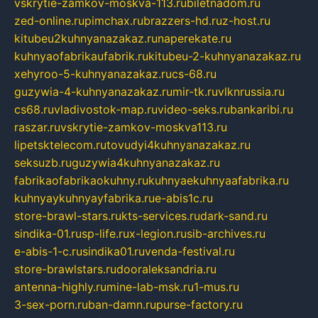
vskrytie-zamkov-moskva-113.ru
biletnadom.ru
zed-online.ru
pimchax.ru
brazzers-hd.ru
z-host.ru
kitubeu2kuhnyanazakaz.ru
naperekate.ru
kuhnyaofabrikaufabrik.ru
kitubeu-2-kuhnyanazakaz.ru
xehyroo-5-kuhnyanazakaz.ru
cs-68.ru
guzywia-4-kuhnyanazakaz.ru
mir-tk.ru
vlknrussia.ru
cs68.ru
vladivostok-map.ru
video-seks.ru
bankaribi.ru
raszar.ru
vskrytie-zamkov-moskva113.ru
lipetsktelecom.ru
tovudyi4kuhnyanazakaz.ru
seksuzb.ru
guzywia4kuhnyanazakaz.ru
fabrikaofabrikaokuhny.ru
kuhnyaekuhnyaafabrika.ru
kuhnyaykuhnyayfabrika.ru
e-abis1c.ru
store-brawl-stars.ru
kts-services.ru
dark-sand.ru
sindika-01.ru
sp-life.ru
x-legion.ru
sib-archives.ru
e-abis-1-c.ru
sindika01.ru
venda-festival.ru
store-brawlstars.ru
dooraleksandria.ru
antenna-highly.ru
mine-lab-msk.ru
1-mus.ru
3-sex-porn.ru
ban-damn.ru
purse-factory.ru