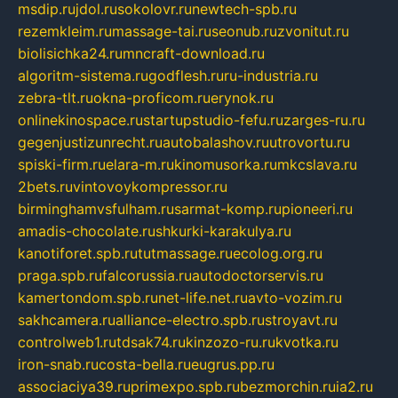
msdip.ru
jdol.ru
sokolovr.ru
newtech-spb.ru
rezemkleim.ru
massage-tai.ru
seonub.ru
zvonitut.ru
biolisichka24.ru
mncraft-download.ru
algoritm-sistema.ru
godflesh.ru
ru-industria.ru
zebra-tlt.ru
okna-proficom.ru
erynok.ru
onlinekinospace.ru
startupstudio-fefu.ru
zarges-ru.ru
gegenjustizunrecht.ru
autobalashov.ru
utrovortu.ru
spiski-firm.ru
elara-m.ru
kinomusorka.ru
mkcslava.ru
2bets.ru
vintovoykompressor.ru
birminghamvsfulham.ru
sarmat-komp.ru
pioneeri.ru
amadis-chocolate.ru
shkurki-karakulya.ru
kanotiforet.spb.ru
tutmassage.ru
ecolog.org.ru
praga.spb.ru
falcorussia.ru
autodoctorservis.ru
kamertondom.spb.ru
net-life.net.ru
avto-vozim.ru
sakhcamera.ru
alliance-electro.spb.ru
stroyavt.ru
controlweb1.ru
tdsak74.ru
kinzozo-ru.ru
kvotka.ru
iron-snab.ru
costa-bella.ru
eugrus.pp.ru
associaciya39.ru
primexpo.spb.ru
bezmorchin.ru
ia2.ru