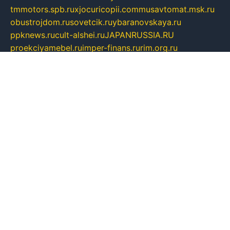
tmmotors.spb.ru
xjocuricopii.com
musavtomat.msk.ru
obustrojdom.ru
sovetcik.ru
ybaranovskaya.ru
ppknews.ru
cult-alshei.ru
JAPANRUSSIA.RU
proekciyamebel.ru
imper-finans.ru
rim.org.ru
glamourai.ru
brassminus.ru
zabor-pro.ru
ftn.pp.ru
dorogoe58.ru
laimengpacker.ru
kuzova-zapchasti.ru
sageerp.ru
taxodrom.ru
dsrazvitie.ru
hardcity.net.ru
ratinghomegames.ru
topservice25.ru
gubernyan.ru
gtglasslined.ru
ii4.ru
tssport.spb.ru
andorra24.com
blackwallstreet.ru
oboimos.ru
optim-doors.com.ru
ikuch.ru
nycr.org.ru
npa21.ru
vremya-ch.spb.ru
desert000.ru
ivtorgi.ru
ifiori.ru
catalog-statei.ru
dcv.org.ru
spetsmaster174.ru
ipkameryhiseeu.ru
dum26.ru
ruspol.spb.ru
fr-opendp.ru
kam-solnyshko.ru
cheyenne-arapaho.ru
sevzapmetal.spb.ru
ted-lapidus.spb.ru
parasite-eliminator.ru
sigma-complete.ru
modernworld.ru
dama-moda.ru
eholot-group.ru
sk-nvkz.ru
DRONGOLD.RU