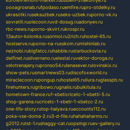
oooagrosnab.ru
fpodaso.ru
emfire.ru
pro-otdelky.ru
ukrasotki.ru
seksuzbek.ru
seks-uzbek.ru
porno-vk.ru
sovratili.ru
olecoon.ru
vd-dosug.ru
adonyev.ru
rbc-news.ru
porno-skvirt.ru
krospr.ru
13autor-kolonka.ru
sormol.ru
2rich.ru
hostel-65.ru
hostserve.ru
porno-na-russkom.ru
mishinlab.ru
neznobi.ru
bigfatcc.ru
habble.ru
starbucksvia.ru
delfinet.ru
silvernano.ru
elestal.ru
vektor-doroga.ru
velotrenajery.ru
pronso54.ru
lenasever.ru
lovinskix.ru
show-pets.ru
smartnews03.ru
discofoxworld.ru
miraclecoon.ru
pongup.ru
hostel65.ru
liura.ru
glasspb.ru
firehunters.ru
gribowo.ru
gnalis.ru
bulkitula.ru
hometown-france.ru
1-xbeticricetc-1-xbetti-5.ru
shop-garena.ru
cricetc-1-xbetr-1-xbetcc-2.ru
one-life-story.ru
top-halyava.ru
accounts112.ru
poka-vse-doma-2.ru
3-d-file.ru
hahahaharms.ru
g2012.ru
tst-1.ru
shaggy-cat.ru
opsmgr.ru
ev-gallery.ru