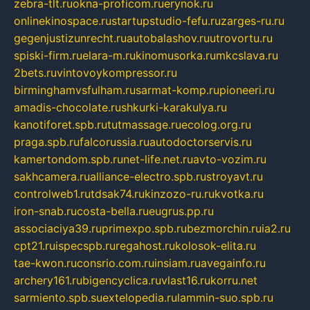
zebra-tlt.ru
okna-proficom.ru
erynok.ru
onlinekinospace.ru
startupstudio-fefu.ru
zarges-ru.ru
gegenjustizunrecht.ru
autobalashov.ru
utrovortu.ru
spiski-firm.ru
elara-m.ru
kinomusorka.ru
mkcslava.ru
2bets.ru
vintovoykompressor.ru
birminghamvsfulham.ru
sarmat-komp.ru
pioneeri.ru
amadis-chocolate.ru
shkurki-karakulya.ru
kanotiforet.spb.ru
tutmassage.ru
ecolog.org.ru
praga.spb.ru
falcorussia.ru
autodoctorservis.ru
kamertondom.spb.ru
net-life.net.ru
avto-vozim.ru
sakhcamera.ru
alliance-electro.spb.ru
stroyavt.ru
controlweb1.ru
tdsak74.ru
kinzozo-ru.ru
kvotka.ru
iron-snab.ru
costa-bella.ru
eugrus.pp.ru
associaciya39.ru
primexpo.spb.ru
bezmorchin.ru
ia2.ru
cpt21.ru
ispecspb.ru
regahost.ru
kolosok-elita.ru
tae-kwon.ru
consrio.com.ru
insiam.ru
avegainfo.ru
archery161.ru
bigencyclica.ru
vlast16.ru
korru.net
sarmiento.spb.su
extelopedia.ru
lammin-suo.spb.ru