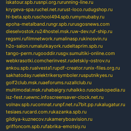
iskatour.spb.ru
snpi.org.ru
running-line.ru
krygeva-spa.ru
chel.net.ru
rust-loco.ru
dugshop.ru
hl-beta.spb.ru
school494.spb.ru
mymubaby.ru
epoha-metalband.ru
ngr.spb.ru
rusgosnews.com
dieselvostok.ru
24hostel.msk.ru
w-dev.ru
f-ship.ru
regsmi.ru
filmnetwork.ru
malinasp.ru
kinosvin.ru
h2o-salon.ru
malutkayork.ru
deltaprim.spb.ru
tango-perm.ru
gooddir.ru
sgv.su
multiki-online.com
webkrasotki.com
cherinvest.ru
detskiy-ostrov.ru
ankou.spb.ru
alvesta1.ru
pdf-creator.ru
nix-files.org.ru
sakhatoday.ru
elektrikersymboler.ru
sputnikyes.ru
golf2club.msk.ru
aeforums.ru
zallclub.ru
multimodal.msk.ru
habaigry.ru
haikko.ru
sobakopedia.ru
isz-fest.ru
ewnc.info
screensaver-clock.net.ru
volnav.spb.ru
comnat.ru
npf.net.ru
7bit.pp.ru
kalugatur.ru
tesiaes.ru
card.com.ru
kazanka.spb.ru
gildiya-kuznecov.ru
kameryboavision.ru
griffoncom.spb.ru
fabrika-emotsiy.ru