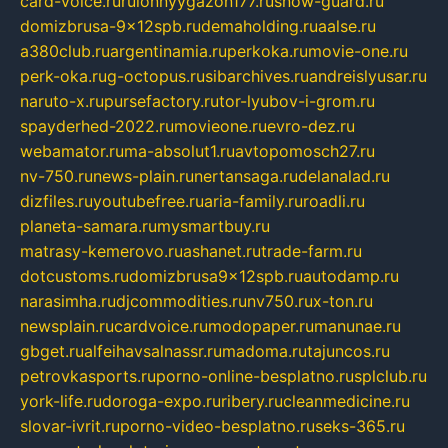
card-voice.ru
rulonnyygazon177.ru
snow-guard.ru
domizbrusa-9x12spb.ru
demaholding.ru
aalse.ru
a380club.ru
argentinamia.ru
perkoka.ru
movie-one.ru
perk-oka.ru
g-octopus.ru
sibarchives.ru
andreislyusar.ru
naruto-x.ru
pursefactory.ru
tor-lyubov-i-grom.ru
spayderhed-2022.ru
movieone.ru
evro-dez.ru
webamator.ru
ma-absolut1.ru
avtopomosch27.ru
nv-750.ru
news-plain.ru
nertansaga.ru
delanalad.ru
dizfiles.ru
youtubefree.ru
aria-family.ru
roadli.ru
planeta-samara.ru
mysmartbuy.ru
matrasy-kemerovo.ru
ashanet.ru
trade-farm.ru
dotcustoms.ru
domizbrusa9x12spb.ru
autodamp.ru
narasimha.ru
djcommodities.ru
nv750.ru
x-ton.ru
newsplain.ru
cardvoice.ru
modopaper.ru
manunae.ru
gbget.ru
alfeihavsalnassr.ru
madoma.ru
tajuncos.ru
petrovkasports.ru
porno-online-besplatno.ru
splclub.ru
york-life.ru
doroga-expo.ru
ribery.ru
cleanmedicine.ru
slovar-ivrit.ru
porno-video-besplatno.ru
seks-365.ru