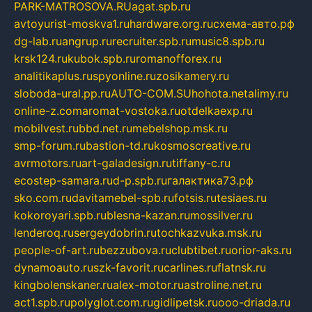
PARK-MATROSOVA.RU
agat.spb.ru
avtoyurist-moskva1.ru
hardware.org.ru
схема-авто.рф
dg-lab.ru
angrup.ru
recruiter.spb.ru
music8.spb.ru
krsk124.ru
kubok.spb.ru
romanofforex.ru
analitikaplus.ru
spyonline.ru
zosikamery.ru
sloboda-ural.pp.ru
AUTO-COM.SU
hohota.net
alimy.ru
online-z.com
aromat-vostoka.ru
otdelkaexp.ru
mobilvest.ru
bbd.net.ru
mebelshop.msk.ru
smp-forum.ru
bastion-td.ru
kosmoscreative.ru
avrmotors.ru
art-galadesign.ru
tiffany-c.ru
ecostep-samara.ru
d-p.spb.ru
галактика73.рф
sko.com.ru
davitamebel-spb.ru
fotsis.ru
tesiaes.ru
kokoroyari.spb.ru
blesna-kazan.ru
mossilver.ru
lenderoq.ru
sergeydobrin.ru
tochkazvuka.msk.ru
people-of-art.ru
bezzubova.ru
clubtibet.ru
orior-aks.ru
dynamoauto.ru
szk-favorit.ru
carlines.ru
flatnsk.ru
kingbolenskaner.ru
alex-motor.ru
astroline.net.ru
act1.spb.ru
polyglot.com.ru
gidlipetsk.ru
ooo-driada.ru