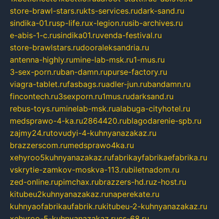
store-brawl-stars.ru
kts-services.ru
dark-sand.ru
sindika-01.ru
sp-life.ru
x-legion.ru
sib-archives.ru
e-abis-1-c.ru
sindika01.ru
venda-festival.ru
store-brawlstars.ru
dooraleksandria.ru
antenna-highly.ru
mine-lab-msk.ru
1-mus.ru
3-sex-porn.ru
ban-damn.ru
purse-factory.ru
viagra-tablet.ru
fasbags.ru
adler-jun.ru
bandamn.ru
fincontech.ru
3sexporn.ru
1mus.ru
darksand.ru
rebus-toys.ru
minelab-msk.ru
alabuga-cityhotel.ru
medsprawo-4-ka.ru
2864420.ru
blagodarenie-spb.ru
zajmy24.ru
tovudyi-4-kuhnyanazakaz.ru
brazzerscom.ru
medsprawo4ka.ru
xehyroo5kuhnyanazakaz.ru
fabrikayfabrikaefabrika.ru
vskrytie-zamkov-moskva-113.ru
biletnadom.ru
zed-online.ru
pimchax.ru
brazzers-hd.ru
z-host.ru
kitubeu2kuhnyanazakaz.ru
naperekate.ru
kuhnyaofabrikaufabrik.ru
kitubeu-2-kuhnyanazakaz.ru
xehyroo-5-kuhnyanazakaz.ru
cs-68.ru