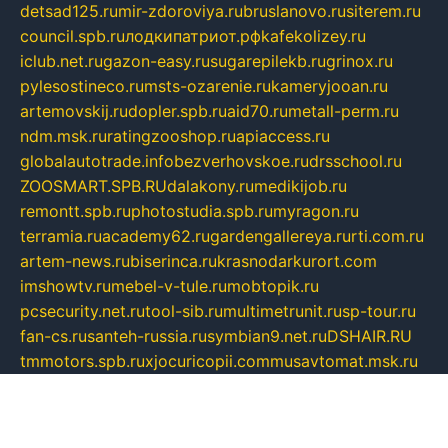
detsad125.ru
mir-zdoroviya.ru
bruslanovo.ru
siterem.ru
council.spb.ru
лодкипатриот.рф
kafekolizey.ru
iclub.net.ru
gazon-easy.ru
sugarepilekb.ru
grinox.ru
pylesostineco.ru
msts-ozarenie.ru
kameryjooan.ru
artemovskij.ru
dopler.spb.ru
aid70.ru
metall-perm.ru
ndm.msk.ru
ratingzooshop.ru
apiaccess.ru
globalautotrade.info
bezverhovskoe.ru
drsschool.ru
ZOOSMART.SPB.RU
dalakony.ru
medikijob.ru
remontt.spb.ru
photostudia.spb.ru
myragon.ru
terramia.ru
academy62.ru
gardengallereya.ru
rti.com.ru
artem-news.ru
biserinca.ru
krasnodarkurort.com
imshowtv.ru
mebel-v-tule.ru
mobtopik.ru
pcsecurity.net.ru
tool-sib.ru
multimetrunit.ru
sp-tour.ru
fan-cs.ru
santeh-russia.ru
symbian9.net.ru
DSHAIR.RU
tmmotors.spb.ru
xjocuricopii.com
musavtomat.msk.ru
obustrojdom.ru
sovetcik.ru
ybaranovskaya.ru
ppknews.ru
cult-alshei.ru
JAPANRUSSIA.RU
proekciyamebel.ru
imper-finans.ru
rim.org.ru