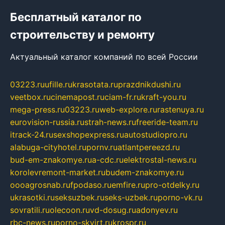
Бесплатный каталог по
строительству и ремонту
Актуальный каталог компаний по всей России
03223.ru
ufille.ru
krasotata.ru
prazdnikdushi.ru
veetbox.ru
cinemapost.ru
ciam-fr.ru
kraft-you.ru
mega-press.ru
03223.ru
web-explore.ru
rastenuya.ru
eurovision-russia.ru
strah-news.ru
freeride-team.ru
itrack-24.ru
sexshopexpress.ru
autostudiopro.ru
alabuga-cityhotel.ru
pornv.ru
atlantpereezd.ru
bud-em-znakomye.ru
a-cdc.ru
elektrostal-news.ru
korolevremont-market.ru
budem-znakomye.ru
oooagrosnab.ru
fpodaso.ru
emfire.ru
pro-otdelky.ru
ukrasotki.ru
seksuzbek.ru
seks-uzbek.ru
porno-vk.ru
sovratili.ru
olecoon.ru
vd-dosug.ru
adonyev.ru
rbc-news.ru
porno-skvirt.ru
krospr.ru