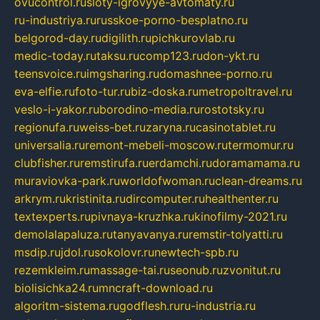
ovucontrol.ru
sloty-igrovyye-avtomaty.ru
ru-industriya.ru
russkoe-porno-besplatno.ru
belgorod-day.ru
digilith.ru
pichkurovlab.ru
medic-today.ru
taksu.ru
comp123.ru
don-ykt.ru
teensvoice.ru
imgsharing.ru
domashnee-porno.ru
eva-elfie.ru
foto-tur.ru
biz-doska.ru
metropoltravel.ru
veslo-i-yakor.ru
borodino-media.ru
rostotsky.ru
regionufa.ru
weiss-bet.ru
zaryna.ru
casinotablet.ru
universalia.ru
remont-mebeli-moscow.ru
termomur.ru
clubfisher.ru
remstirufa.ru
erdamchi.ru
doramamama.ru
muraviovka-park.ru
worldofwoman.ru
clean-dreams.ru
arkrym.ru
kristinita.ru
dircomputer.ru
healthenter.ru
textexperts.ru
pivnaya-kruzhka.ru
kinofilmy-2021.ru
demolalapaluza.ru
tanyavanya.ru
remstir-tolyatti.ru
msdip.ru
jdol.ru
sokolovr.ru
newtech-spb.ru
rezemkleim.ru
massage-tai.ru
seonub.ru
zvonitut.ru
biolisichka24.ru
mncraft-download.ru
algoritm-sistema.ru
godflesh.ru
ru-industria.ru