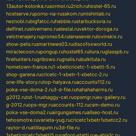
13autor-kolonka.ru
sormol.ru
2rich.ru
hostel-65.ru
hostserve.ru
porno-na-russkom.ru
mishinlab.ru
neznobi.ru
bigfatcc.ru
habble.ru
starbucksvia.ru
delfinet.ru
silvernano.ru
elestal.ru
vektor-doroga.ru
velotrenajery.ru
pronso54.ru
lenasever.ru
lovinskix.ru
show-pets.ru
smartnews03.ru
discofoxworld.ru
miraclecoon.ru
pongup.ru
hostel65.ru
liura.ru
glasspb.ru
firehunters.ru
gribowo.ru
gnalis.ru
bulkitula.ru
hometown-france.ru
1-xbeticricetc-1-xbetti-5.ru
shop-garena.ru
cricetc-1-xbetr-1-xbetcc-2.ru
one-life-story.ru
top-halyava.ru
accounts112.ru
poka-vse-doma-2.ru
3-d-file.ru
hahahaharms.ru
g2012.ru
tst-1.ru
shaggy-cat.ru
opsmgr.ru
ev-gallery.ru
g-2012.ru
ops-mgr.ru
accounts-112.ru
csm-demo.ru
poka-vse-doma2.ru
airgungames.ru
allseo-host.ru
tehosmotre.ru
varieta-yug.ru
cricetc1xbetr1xbetcc2.ru
raytor-d.ru
atillagunn.ru
3d-file.ru
1xbeticricetc1xbetti5.ru
uafoot-statti.ru
e-abis1c.ru