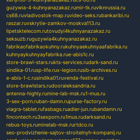
guzywia-4-kuhnyanazakaz.ru
mir-tk.ru
vlknrussia.ru
cs68.ru
vladivostok-map.ru
video-seks.ru
bankaribi.ru
raszar.ru
vskrytie-zamkov-moskva113.ru
lipetsktelecom.ru
tovudyi4kuhnyanazakaz.ru
seksuzb.ru
guzywia4kuhnyanazakaz.ru
fabrikaofabrikaokuhny.ru
kuhnyaekuhnyaafabrika.ru
kuhnyaykuhnyayfabrika.ru
e-abis1c.ru
store-brawl-stars.ru
kts-services.ru
dark-sand.ru
sindika-01.ru
sp-life.ru
x-legion.ru
sib-archives.ru
e-abis-1-c.ru
sindika01.ru
venda-festival.ru
store-brawlstars.ru
dooraleksandria.ru
antenna-highly.ru
mine-lab-msk.ru
1-mus.ru
3-sex-porn.ru
ban-damn.ru
purse-factory.ru
viagra-tablet.ru
fasbags.ru
adler-jun.ru
bandamn.ru
fincontech.ru
3sexporn.ru
1mus.ru
darksand.ru
rebus-toys.ru
minelab-msk.ru
rtdco.ru
seo-prodvizhenie-sajtov-stroitelnyh-kompanij.ru