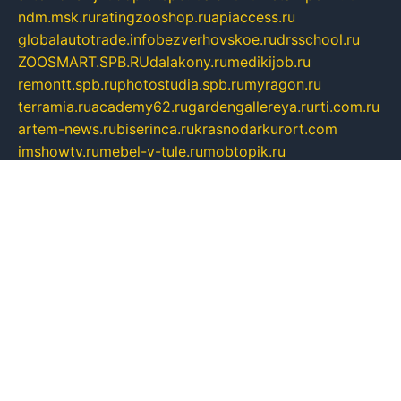
ndm.msk.ru
ratingzooshop.ru
apiaccess.ru
globalautotrade.info
bezverhovskoe.ru
drsschool.ru
ZOOSMART.SPB.RU
dalakony.ru
medikijob.ru
remontt.spb.ru
photostudia.spb.ru
myragon.ru
terramia.ru
academy62.ru
gardengallereya.ru
rti.com.ru
artem-news.ru
biserinca.ru
krasnodarkurort.com
imshowtv.ru
mebel-v-tule.ru
mobtopik.ru
pcsecurity.net.ru
tool-sib.ru
multimetrunit.ru
sp-tour.ru
fan-cs.ru
santeh-russia.ru
symbian9.net.ru
DSHAIR.RU
tmmotors.spb.ru
xjocuricopii.com
musavtomat.msk.ru
obustrojdom.ru
sovetcik.ru
ybaranovskaya.ru
ppknews.ru
cult-alshei.ru
JAPANRUSSIA.RU
proekciyamebel.ru
imper-finans.ru
rim.org.ru
glamourai.ru
brassminus.ru
zabor-pro.ru
ftn.pp.ru
dorogoe58.ru
laimengpacker.ru
kuzova-zapchasti.ru
sageerp.ru
taxodrom.ru
dsrazvitie.ru
hardcity.net.ru
ratinghomegames.ru
topservice25.ru
gubernyan.ru
gtglasslined.ru
ii4.ru
tssport.spb.ru
andorra24.com