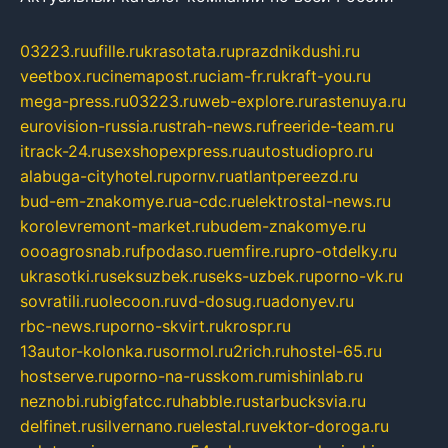
03223.ru
ufille.ru
krasotata.ru
prazdnikdushi.ru
veetbox.ru
cinemapost.ru
ciam-fr.ru
kraft-you.ru
mega-press.ru
03223.ru
web-explore.ru
rastenuya.ru
eurovision-russia.ru
strah-news.ru
freeride-team.ru
itrack-24.ru
sexshopexpress.ru
autostudiopro.ru
alabuga-cityhotel.ru
pornv.ru
atlantpereezd.ru
bud-em-znakomye.ru
a-cdc.ru
elektrostal-news.ru
korolevremont-market.ru
budem-znakomye.ru
oooagrosnab.ru
fpodaso.ru
emfire.ru
pro-otdelky.ru
ukrasotki.ru
seksuzbek.ru
seks-uzbek.ru
porno-vk.ru
sovratili.ru
olecoon.ru
vd-dosug.ru
adonyev.ru
rbc-news.ru
porno-skvirt.ru
krospr.ru
13autor-kolonka.ru
sormol.ru
2rich.ru
hostel-65.ru
hostserve.ru
porno-na-russkom.ru
mishinlab.ru
neznobi.ru
bigfatcc.ru
habble.ru
starbucksvia.ru
delfinet.ru
silvernano.ru
elestal.ru
vektor-doroga.ru