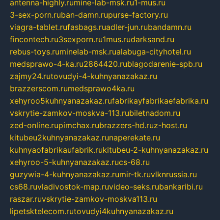
antenna-highly.ru
mine-lab-msk.ru
1-mus.ru
3-sex-porn.ru
ban-damn.ru
purse-factory.ru
viagra-tablet.ru
fasbags.ru
adler-jun.ru
bandamn.ru
fincontech.ru
3sexporn.ru
1mus.ru
darksand.ru
rebus-toys.ru
minelab-msk.ru
alabuga-cityhotel.ru
medsprawo-4-ka.ru
2864420.ru
blagodarenie-spb.ru
zajmy24.ru
tovudyi-4-kuhnyanazakaz.ru
brazzerscom.ru
medsprawo4ka.ru
xehyroo5kuhnyanazakaz.ru
fabrikayfabrikaefabrika.ru
vskrytie-zamkov-moskva-113.ru
biletnadom.ru
zed-online.ru
pimchax.ru
brazzers-hd.ru
z-host.ru
kitubeu2kuhnyanazakaz.ru
naperekate.ru
kuhnyaofabrikaufabrik.ru
kitubeu-2-kuhnyanazakaz.ru
xehyroo-5-kuhnyanazakaz.ru
cs-68.ru
guzywia-4-kuhnyanazakaz.ru
mir-tk.ru
vlknrussia.ru
cs68.ru
vladivostok-map.ru
video-seks.ru
bankaribi.ru
raszar.ru
vskrytie-zamkov-moskva113.ru
lipetsktelecom.ru
tovudyi4kuhnyanazakaz.ru