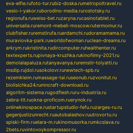
eva-elfie.ru
foto-tur.ru
biz-doska.ru
metropoltravel.ru
veslo-i-yakor.ru
borodino-media.ru
rostotsky.ru
regionufa.ru
weiss-bet.ru
zaryna.ru
casinotablet.ru
universalia.ru
remont-mebeli-moscow.ru
termomur.ru
clubfisher.ru
remstirufa.ru
erdamchi.ru
doramamama.ru
muraviovka-park.ru
worldofwoman.ru
clean-dreams.ru
arkrym.ru
kristinita.ru
dircomputer.ru
healthenter.ru
textexperts.ru
pivnaya-kruzhka.ru
kinofilmy-2021.ru
demolalapaluza.ru
tanyavanya.ru
remstir-tolyatti.ru
msdip.ru
jdol.ru
sokolovr.ru
newtech-spb.ru
rezemkleim.ru
massage-tai.ru
seonub.ru
zvonitut.ru
biolisichka24.ru
mncraft-download.ru
algoritm-sistema.ru
godflesh.ru
ru-industria.ru
zebra-tlt.ru
okna-proficom.ru
erynok.ru
onlinekinospace.ru
startupstudio-fefu.ru
zarges-ru.ru
gegenjustizunrecht.ru
autobalashov.ru
utrovortu.ru
spiski-firm.ru
elara-m.ru
kinomusorka.ru
mkcslava.ru
2bets.ru
vintovoykompressor.ru