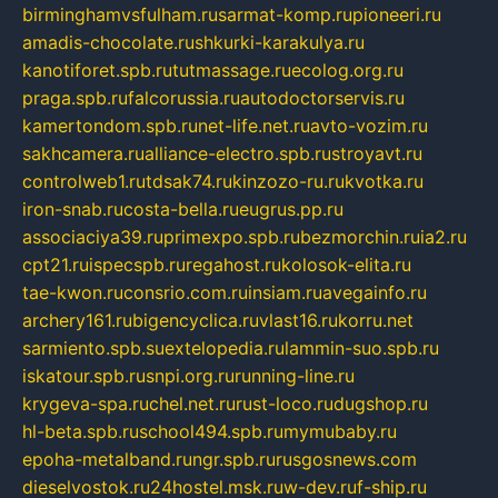
birminghamvsfulham.ru
sarmat-komp.ru
pioneeri.ru
amadis-chocolate.ru
shkurki-karakulya.ru
kanotiforet.spb.ru
tutmassage.ru
ecolog.org.ru
praga.spb.ru
falcorussia.ru
autodoctorservis.ru
kamertondom.spb.ru
net-life.net.ru
avto-vozim.ru
sakhcamera.ru
alliance-electro.spb.ru
stroyavt.ru
controlweb1.ru
tdsak74.ru
kinzozo-ru.ru
kvotka.ru
iron-snab.ru
costa-bella.ru
eugrus.pp.ru
associaciya39.ru
primexpo.spb.ru
bezmorchin.ru
ia2.ru
cpt21.ru
ispecspb.ru
regahost.ru
kolosok-elita.ru
tae-kwon.ru
consrio.com.ru
insiam.ru
avegainfo.ru
archery161.ru
bigencyclica.ru
vlast16.ru
korru.net
sarmiento.spb.su
extelopedia.ru
lammin-suo.spb.ru
iskatour.spb.ru
snpi.org.ru
running-line.ru
krygeva-spa.ru
chel.net.ru
rust-loco.ru
dugshop.ru
hl-beta.spb.ru
school494.spb.ru
mymubaby.ru
epoha-metalband.ru
ngr.spb.ru
rusgosnews.com
dieselvostok.ru
24hostel.msk.ru
w-dev.ru
f-ship.ru