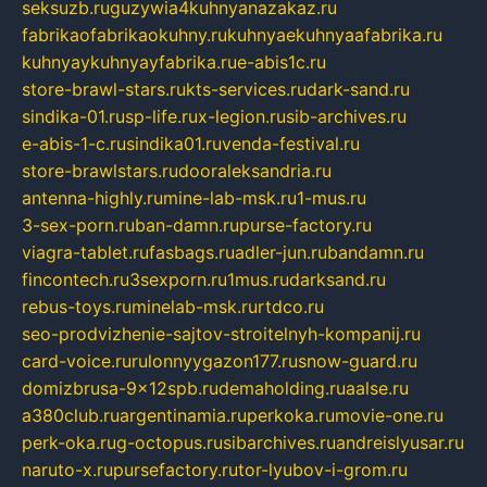
seksuzb.ru
guzywia4kuhnyanazakaz.ru
fabrikaofabrikaokuhny.ru
kuhnyaekuhnyaafabrika.ru
kuhnyaykuhnyayfabrika.ru
e-abis1c.ru
store-brawl-stars.ru
kts-services.ru
dark-sand.ru
sindika-01.ru
sp-life.ru
x-legion.ru
sib-archives.ru
e-abis-1-c.ru
sindika01.ru
venda-festival.ru
store-brawlstars.ru
dooraleksandria.ru
antenna-highly.ru
mine-lab-msk.ru
1-mus.ru
3-sex-porn.ru
ban-damn.ru
purse-factory.ru
viagra-tablet.ru
fasbags.ru
adler-jun.ru
bandamn.ru
fincontech.ru
3sexporn.ru
1mus.ru
darksand.ru
rebus-toys.ru
minelab-msk.ru
rtdco.ru
seo-prodvizhenie-sajtov-stroitelnyh-kompanij.ru
card-voice.ru
rulonnyygazon177.ru
snow-guard.ru
domizbrusa-9x12spb.ru
demaholding.ru
aalse.ru
a380club.ru
argentinamia.ru
perkoka.ru
movie-one.ru
perk-oka.ru
g-octopus.ru
sibarchives.ru
andreislyusar.ru
naruto-x.ru
pursefactory.ru
tor-lyubov-i-grom.ru