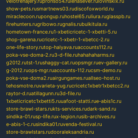
velotrenajery.ru
pronso54.ru
lenasever.ru
lovinskix.ru
show-pets.ru
smartnews03.ru
discofoxworld.ru
miraclecoon.ru
pongup.ru
hostel65.ru
liura.ru
glasspb.ru
firehunters.ru
gribowo.ru
gnalis.ru
bulkitula.ru
hometown-france.ru
1-xbeticricetc-1-xbetti-5.ru
shop-garena.ru
cricetc-1-xbetr-1-xbetcc-2.ru
one-life-story.ru
top-halyava.ru
accounts112.ru
poka-vse-doma-2.ru
3-d-file.ru
hahahaharms.ru
g2012.ru
tst-1.ru
shaggy-cat.ru
opsmgr.ru
ev-gallery.ru
g-2012.ru
ops-mgr.ru
accounts-112.ru
csm-demo.ru
poka-vse-doma2.ru
airgungames.ru
allseo-host.ru
tehosmotre.ru
varieta-yug.ru
cricetc1xbetr1xbetcc2.ru
raytor-d.ru
atillagunn.ru
3d-file.ru
1xbeticricetc1xbetti5.ru
uafoot-statti.ru
e-abis1c.ru
store-brawl-stars.ru
kts-services.ru
dark-sand.ru
sindika-01.ru
sp-life.ru
x-legion.ru
sib-archives.ru
e-abis-1-c.ru
sindika01.ru
venda-festival.ru
store-brawlstars.ru
dooraleksandria.ru