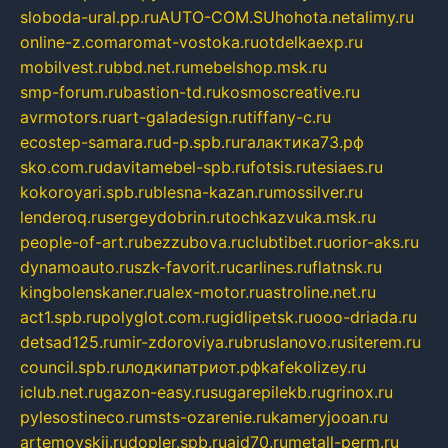
sloboda-ural.pp.ru
AUTO-COM.SU
hohota.net
alimy.ru
online-z.com
aromat-vostoka.ru
otdelkaexp.ru
mobilvest.ru
bbd.net.ru
mebelshop.msk.ru
smp-forum.ru
bastion-td.ru
kosmoscreative.ru
avrmotors.ru
art-galadesign.ru
tiffany-c.ru
ecostep-samara.ru
d-p.spb.ru
галактика73.рф
sko.com.ru
davitamebel-spb.ru
fotsis.ru
tesiaes.ru
kokoroyari.spb.ru
blesna-kazan.ru
mossilver.ru
lenderoq.ru
sergeydobrin.ru
tochkazvuka.msk.ru
people-of-art.ru
bezzubova.ru
clubtibet.ru
orior-aks.ru
dynamoauto.ru
szk-favorit.ru
carlines.ru
flatnsk.ru
kingbolenskaner.ru
alex-motor.ru
astroline.net.ru
act1.spb.ru
polyglot.com.ru
gidlipetsk.ru
ooo-driada.ru
detsad125.ru
mir-zdoroviya.ru
bruslanovo.ru
siterem.ru
council.spb.ru
лодкипатриот.рф
kafekolizey.ru
iclub.net.ru
gazon-easy.ru
sugarepilekb.ru
grinox.ru
pylesostineco.ru
msts-ozarenie.ru
kameryjooan.ru
artemovskij.ru
dopler.spb.ru
aid70.ru
metall-perm.ru