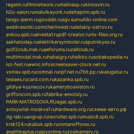
regsmi.ru
filmnetwork.ru
malinasp.ru
kinosvin.ru
h2o-salon.ru
malutkayork.ru
deltaprim.spb.ru
tango-perm.ru
gooddir.ru
sgv.su
multiki-online.com
webkrasotki.com
cherinvest.ru
detskiy-ostrov.ru
ankou.spb.ru
alvesta1.ru
pdf-creator.ru
nix-files.org.ru
sakhatoday.ru
elektrikersymboler.ru
sputnikyes.ru
golf2club.msk.ru
aeforums.ru
zallclub.ru
multimodal.msk.ru
habaigry.ru
haikko.ru
sobakopedia.ru
isz-fest.ru
ewnc.info
screensaver-clock.net.ru
volnav.spb.ru
comnat.ru
npf.net.ru
7bit.pp.ru
kalugatur.ru
tesiaes.ru
card.com.ru
kazanka.spb.ru
gildiya-kuznecov.ru
kameryboavision.ru
griffoncom.spb.ru
fabrika-emotsiy.ru
PARK-MATROSOVA.RU
agat.spb.ru
avtoyurist-moskva1.ru
hardware.org.ru
схема-авто.рф
dg-lab.ru
angrup.ru
recruiter.spb.ru
music8.spb.ru
krsk124.ru
kubok.spb.ru
romanofforex.ru
analitikaplus.ru
spyonline.ru
zosikamery.ru