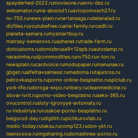
spayderhed-2022.ru
movieone.ru
evro-dez.ru
webamator.ru
ma-absolut1.ru
avtopomosch27.ru
nv-750.ru
news-plain.ru
nertansaga.ru
delanalad.ru
dizfiles.ru
youtubefree.ru
aria-family.ru
roadli.ru
planeta-samara.ru
mysmartbuy.ru
matrasy-kemerovo.ru
ashanet.ru
trade-farm.ru
dotcustoms.ru
domizbrusa9x12spb.ru
autodamp.ru
narasimha.ru
djcommodities.ru
nv750.ru
x-ton.ru
newsplain.ru
cardvoice.ru
modopaper.ru
manunae.ru
gbget.ru
alfeihavsalnassr.ru
madoma.ru
tajuncos.ru
petrovkasports.ru
porno-online-besplatno.ru
splclub.ru
york-life.ru
doroga-expo.ru
ribery.ru
cleanmedicine.ru
slovar-ivrit.ru
porno-video-besplatno.ru
seks-365.ru
ovucontrol.ru
sloty-igrovyye-avtomaty.ru
ru-industriya.ru
russkoe-porno-besplatno.ru
belgorod-day.ru
digilith.ru
pichkurovlab.ru
medic-today.ru
taksu.ru
comp123.ru
don-ykt.ru
teensvoice.ru
imgsharing.ru
domashnee-porno.ru