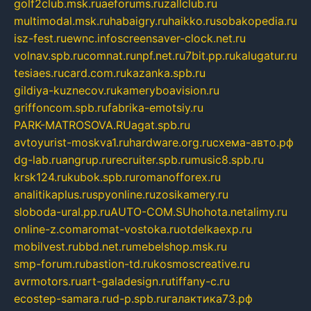
golf2club.msk.ru
aeforums.ru
zallclub.ru
multimodal.msk.ru
habaigry.ru
haikko.ru
sobakopedia.ru
isz-fest.ru
ewnc.info
screensaver-clock.net.ru
volnav.spb.ru
comnat.ru
npf.net.ru
7bit.pp.ru
kalugatur.ru
tesiaes.ru
card.com.ru
kazanka.spb.ru
gildiya-kuznecov.ru
kameryboavision.ru
griffoncom.spb.ru
fabrika-emotsiy.ru
PARK-MATROSOVA.RU
agat.spb.ru
avtoyurist-moskva1.ru
hardware.org.ru
схема-авто.рф
dg-lab.ru
angrup.ru
recruiter.spb.ru
music8.spb.ru
krsk124.ru
kubok.spb.ru
romanofforex.ru
analitikaplus.ru
spyonline.ru
zosikamery.ru
sloboda-ural.pp.ru
AUTO-COM.SU
hohota.net
alimy.ru
online-z.com
aromat-vostoka.ru
otdelkaexp.ru
mobilvest.ru
bbd.net.ru
mebelshop.msk.ru
smp-forum.ru
bastion-td.ru
kosmoscreative.ru
avrmotors.ru
art-galadesign.ru
tiffany-c.ru
ecostep-samara.ru
d-p.spb.ru
галактика73.рф