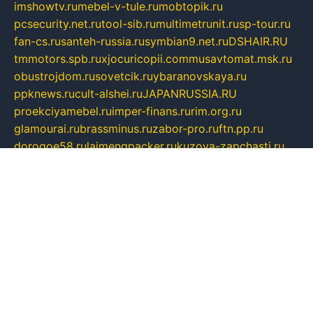
imshowtv.ru
mebel-v-tule.ru
mobtopik.ru
pcsecurity.net.ru
tool-sib.ru
multimetrunit.ru
sp-tour.ru
fan-cs.ru
santeh-russia.ru
symbian9.net.ru
DSHAIR.RU
tmmotors.spb.ru
xjocuricopii.com
musavtomat.msk.ru
obustrojdom.ru
sovetcik.ru
ybaranovskaya.ru
ppknews.ru
cult-alshei.ru
JAPANRUSSIA.RU
proekciyamebel.ru
imper-finans.ru
rim.org.ru
glamourai.ru
brassminus.ru
zabor-pro.ru
ftn.pp.ru
dorogoe58.ru
laimengpacker.ru
kuzova-zapchasti.ru
sageerp.ru
taxodrom.ru
dsrazvitie.ru
hardcity.net.ru
ratinghomegames.ru
topservice25.ru
gubernyan.ru
gtglasslined.ru
ii4.ru
tssport.spb.ru
andorra24.com
blackwallstreet.ru
oboimos.ru
optim-doors.com.ru
ikuch.ru
nycr.org.ru
npa21.ru
vremya-ch.spb.ru
desert000.ru
ivtorgi.ru
ifiori.ru
catalog-statei.ru
dcv.org.ru
spetsmaster174.ru
ipkameryhiseeu.ru
dum26.ru
ruspol.spb.ru
fr-opendp.ru
kam-solnyshko.ru
cheyenne-arapaho.ru
sevzapmetal.spb.ru