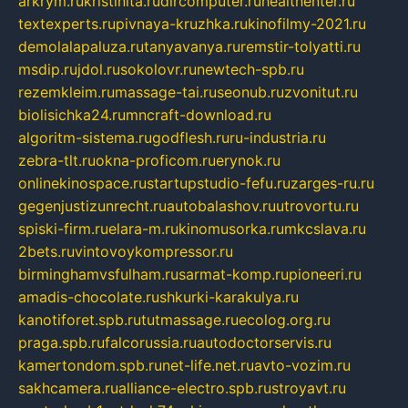
arkrym.ru
kristinita.ru
dircomputer.ru
healthenter.ru
textexperts.ru
pivnaya-kruzhka.ru
kinofilmy-2021.ru
demolalapaluza.ru
tanyavanya.ru
remstir-tolyatti.ru
msdip.ru
jdol.ru
sokolovr.ru
newtech-spb.ru
rezemkleim.ru
massage-tai.ru
seonub.ru
zvonitut.ru
biolisichka24.ru
mncraft-download.ru
algoritm-sistema.ru
godflesh.ru
ru-industria.ru
zebra-tlt.ru
okna-proficom.ru
erynok.ru
onlinekinospace.ru
startupstudio-fefu.ru
zarges-ru.ru
gegenjustizunrecht.ru
autobalashov.ru
utrovortu.ru
spiski-firm.ru
elara-m.ru
kinomusorka.ru
mkcslava.ru
2bets.ru
vintovoykompressor.ru
birminghamvsfulham.ru
sarmat-komp.ru
pioneeri.ru
amadis-chocolate.ru
shkurki-karakulya.ru
kanotiforet.spb.ru
tutmassage.ru
ecolog.org.ru
praga.spb.ru
falcorussia.ru
autodoctorservis.ru
kamertondom.spb.ru
net-life.net.ru
avto-vozim.ru
sakhcamera.ru
alliance-electro.spb.ru
stroyavt.ru