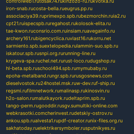
controlweb1.ru
tdsak74.ru
kinzozo-ru.ru
kvotka.ru
iron-snab.ru
costa-bella.ru
eugrus.pp.ru
associaciya39.ru
primexpo.spb.ru
bezmorchin.ru
ia2.ru
cpt21.ru
ispecspb.ru
regahost.ru
kolosok-elita.ru
tae-kwon.ru
consrio.com.ru
insiam.ru
avegainfo.ru
archery161.ru
bigencyclica.ru
vlast16.ru
korru.net
sarmiento.spb.su
extelopedia.ru
lammin-suo.spb.ru
iskatour.spb.ru
snpi.org.ru
running-line.ru
krygeva-spa.ru
chel.net.ru
rust-loco.ru
dugshop.ru
hl-beta.spb.ru
school494.spb.ru
mymubaby.ru
epoha-metalband.ru
ngr.spb.ru
rusgosnews.com
dieselvostok.ru
24hostel.msk.ru
w-dev.ru
f-ship.ru
regsmi.ru
filmnetwork.ru
malinasp.ru
kinosvin.ru
h2o-salon.ru
malutkayork.ru
deltaprim.spb.ru
tango-perm.ru
gooddir.ru
sgv.su
multiki-online.com
webkrasotki.com
cherinvest.ru
detskiy-ostrov.ru
ankou.spb.ru
alvesta1.ru
pdf-creator.ru
nix-files.org.ru
sakhatoday.ru
elektrikersymboler.ru
sputnikyes.ru