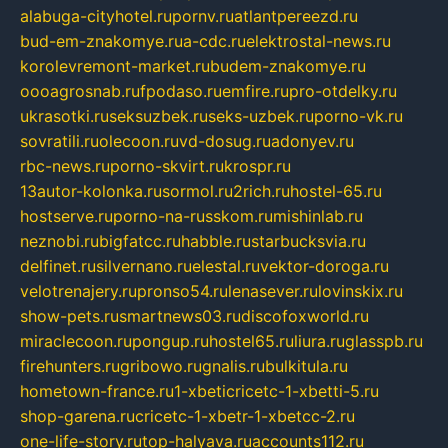
alabuga-cityhotel.ru
pornv.ru
atlantpereezd.ru
bud-em-znakomye.ru
a-cdc.ru
elektrostal-news.ru
korolevremont-market.ru
budem-znakomye.ru
oooagrosnab.ru
fpodaso.ru
emfire.ru
pro-otdelky.ru
ukrasotki.ru
seksuzbek.ru
seks-uzbek.ru
porno-vk.ru
sovratili.ru
olecoon.ru
vd-dosug.ru
adonyev.ru
rbc-news.ru
porno-skvirt.ru
krospr.ru
13autor-kolonka.ru
sormol.ru
2rich.ru
hostel-65.ru
hostserve.ru
porno-na-russkom.ru
mishinlab.ru
neznobi.ru
bigfatcc.ru
habble.ru
starbucksvia.ru
delfinet.ru
silvernano.ru
elestal.ru
vektor-doroga.ru
velotrenajery.ru
pronso54.ru
lenasever.ru
lovinskix.ru
show-pets.ru
smartnews03.ru
discofoxworld.ru
miraclecoon.ru
pongup.ru
hostel65.ru
liura.ru
glasspb.ru
firehunters.ru
gribowo.ru
gnalis.ru
bulkitula.ru
hometown-france.ru
1-xbeticricetc-1-xbetti-5.ru
shop-garena.ru
cricetc-1-xbetr-1-xbetcc-2.ru
one-life-story.ru
top-halyava.ru
accounts112.ru