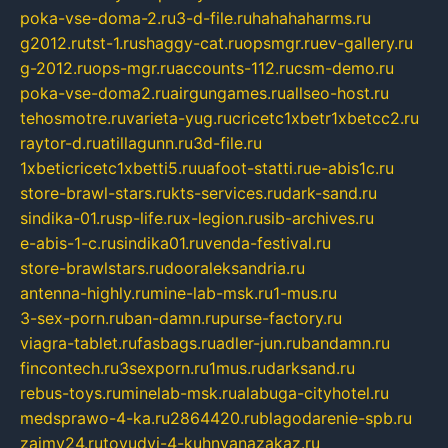
poka-vse-doma-2.ru
3-d-file.ru
hahahaharms.ru
g2012.ru
tst-1.ru
shaggy-cat.ru
opsmgr.ru
ev-gallery.ru
g-2012.ru
ops-mgr.ru
accounts-112.ru
csm-demo.ru
poka-vse-doma2.ru
airgungames.ru
allseo-host.ru
tehosmotre.ru
varieta-yug.ru
cricetc1xbetr1xbetcc2.ru
raytor-d.ru
atillagunn.ru
3d-file.ru
1xbeticricetc1xbetti5.ru
uafoot-statti.ru
e-abis1c.ru
store-brawl-stars.ru
kts-services.ru
dark-sand.ru
sindika-01.ru
sp-life.ru
x-legion.ru
sib-archives.ru
e-abis-1-c.ru
sindika01.ru
venda-festival.ru
store-brawlstars.ru
dooraleksandria.ru
antenna-highly.ru
mine-lab-msk.ru
1-mus.ru
3-sex-porn.ru
ban-damn.ru
purse-factory.ru
viagra-tablet.ru
fasbags.ru
adler-jun.ru
bandamn.ru
fincontech.ru
3sexporn.ru
1mus.ru
darksand.ru
rebus-toys.ru
minelab-msk.ru
alabuga-cityhotel.ru
medsprawo-4-ka.ru
2864420.ru
blagodarenie-spb.ru
zajmy24.ru
tovudyi-4-kuhnyanazakaz.ru