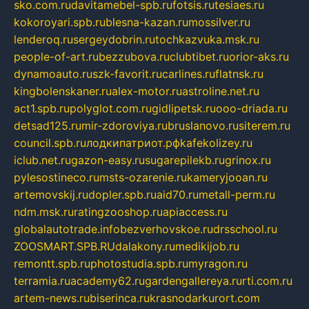
sko.com.ru
davitamebel-spb.ru
fotsis.ru
tesiaes.ru
kokoroyari.spb.ru
blesna-kazan.ru
mossilver.ru
lenderoq.ru
sergeydobrin.ru
tochkazvuka.msk.ru
people-of-art.ru
bezzubova.ru
clubtibet.ru
orior-aks.ru
dynamoauto.ru
szk-favorit.ru
carlines.ru
flatnsk.ru
kingbolenskaner.ru
alex-motor.ru
astroline.net.ru
act1.spb.ru
polyglot.com.ru
gidlipetsk.ru
ooo-driada.ru
detsad125.ru
mir-zdoroviya.ru
bruslanovo.ru
siterem.ru
council.spb.ru
лодкипатриот.рф
kafekolizey.ru
iclub.net.ru
gazon-easy.ru
sugarepilekb.ru
grinox.ru
pylesostineco.ru
msts-ozarenie.ru
kameryjooan.ru
artemovskij.ru
dopler.spb.ru
aid70.ru
metall-perm.ru
ndm.msk.ru
ratingzooshop.ru
apiaccess.ru
globalautotrade.info
bezverhovskoe.ru
drsschool.ru
ZOOSMART.SPB.RU
dalakony.ru
medikijob.ru
remontt.spb.ru
photostudia.spb.ru
myragon.ru
terramia.ru
academy62.ru
gardengallereya.ru
rti.com.ru
artem-news.ru
biserinca.ru
krasnodarkurort.com