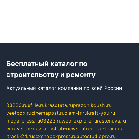
Бесплатный каталог по
строительству и ремонту
Актуальный каталог компаний по всей России
03223.ru
ufille.ru
krasotata.ru
prazdnikdushi.ru
veetbox.ru
cinemapost.ru
ciam-fr.ru
kraft-you.ru
mega-press.ru
03223.ru
web-explore.ru
rastenuya.ru
eurovision-russia.ru
strah-news.ru
freeride-team.ru
itrack-24.ru
sexshopexpress.ru
autostudiopro.ru