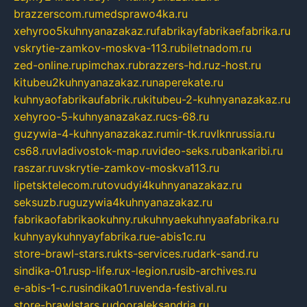
brazzerscom.ru
medsprawo4ka.ru
xehyroo5kuhnyanazakaz.ru
fabrikayfabrikaefabrika.ru
vskrytie-zamkov-moskva-113.ru
biletnadom.ru
zed-online.ru
pimchax.ru
brazzers-hd.ru
z-host.ru
kitubeu2kuhnyanazakaz.ru
naperekate.ru
kuhnyaofabrikaufabrik.ru
kitubeu-2-kuhnyanazakaz.ru
xehyroo-5-kuhnyanazakaz.ru
cs-68.ru
guzywia-4-kuhnyanazakaz.ru
mir-tk.ru
vlknrussia.ru
cs68.ru
vladivostok-map.ru
video-seks.ru
bankaribi.ru
raszar.ru
vskrytie-zamkov-moskva113.ru
lipetsktelecom.ru
tovudyi4kuhnyanazakaz.ru
seksuzb.ru
guzywia4kuhnyanazakaz.ru
fabrikaofabrikaokuhny.ru
kuhnyaekuhnyaafabrika.ru
kuhnyaykuhnyayfabrika.ru
e-abis1c.ru
store-brawl-stars.ru
kts-services.ru
dark-sand.ru
sindika-01.ru
sp-life.ru
x-legion.ru
sib-archives.ru
e-abis-1-c.ru
sindika01.ru
venda-festival.ru
store-brawlstars.ru
dooraleksandria.ru