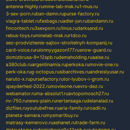
antenna-highly.ru
mine-lab-msk.ru
1-mus.ru
3-sex-porn.ru
ban-damn.ru
purse-factory.ru
viagra-tablet.ru
fasbags.ru
adler-jun.ru
bandamn.ru
fincontech.ru
3sexporn.ru
1mus.ru
darksand.ru
rebus-toys.ru
minelab-msk.ru
rtdco.ru
seo-prodvizhenie-sajtov-stroitelnyh-kompanij.ru
card-voice.ru
rulonnyygazon177.ru
snow-guard.ru
domizbrusa-9x12spb.ru
demaholding.ru
aalse.ru
a380club.ru
argentinamia.ru
perkoka.ru
movie-one.ru
perk-oka.ru
g-octopus.ru
sibarchives.ru
andreislyusar.ru
naruto-x.ru
pursefactory.ru
tor-lyubov-i-grom.ru
spayderhed-2022.ru
movieone.ru
evro-dez.ru
webamator.ru
ma-absolut1.ru
avtopomosch27.ru
nv-750.ru
news-plain.ru
nertansaga.ru
delanalad.ru
dizfiles.ru
youtubefree.ru
aria-family.ru
roadli.ru
planeta-samara.ru
mysmartbuy.ru
matrasy-kemerovo.ru
ashanet.ru
trade-farm.ru
dotcustoms.ru
domizbrusa9x12spb.ru
autodamp.ru