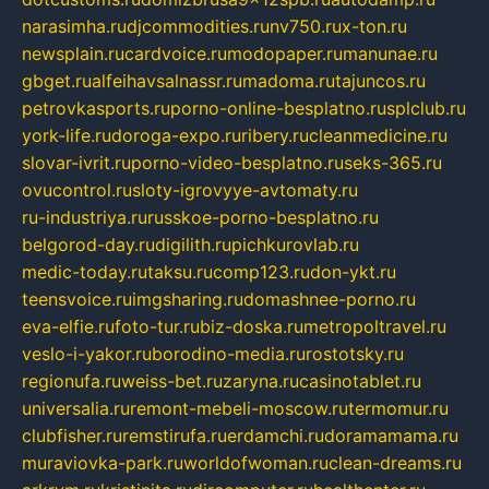
narasimha.ru
djcommodities.ru
nv750.ru
x-ton.ru
newsplain.ru
cardvoice.ru
modopaper.ru
manunae.ru
gbget.ru
alfeihavsalnassr.ru
madoma.ru
tajuncos.ru
petrovkasports.ru
porno-online-besplatno.ru
splclub.ru
york-life.ru
doroga-expo.ru
ribery.ru
cleanmedicine.ru
slovar-ivrit.ru
porno-video-besplatno.ru
seks-365.ru
ovucontrol.ru
sloty-igrovyye-avtomaty.ru
ru-industriya.ru
russkoe-porno-besplatno.ru
belgorod-day.ru
digilith.ru
pichkurovlab.ru
medic-today.ru
taksu.ru
comp123.ru
don-ykt.ru
teensvoice.ru
imgsharing.ru
domashnee-porno.ru
eva-elfie.ru
foto-tur.ru
biz-doska.ru
metropoltravel.ru
veslo-i-yakor.ru
borodino-media.ru
rostotsky.ru
regionufa.ru
weiss-bet.ru
zaryna.ru
casinotablet.ru
universalia.ru
remont-mebeli-moscow.ru
termomur.ru
clubfisher.ru
remstirufa.ru
erdamchi.ru
doramamama.ru
muraviovka-park.ru
worldofwoman.ru
clean-dreams.ru