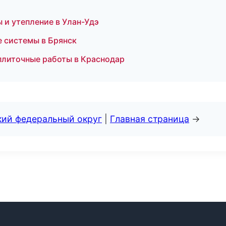
 и утепление в Улан-Удэ
 системы в Брянск
плиточные работы в Краснодар
кий федеральный округ
|
Главная страница
→