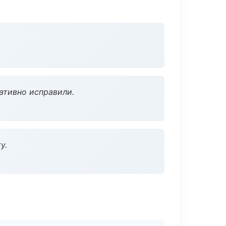
ативно исправили.
у.