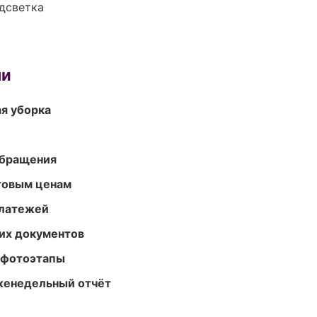
одсветка
ми
ая уборка
обращения
птовым ценам
платежей
их документов
 фотоэтапы
женедельный отчёт