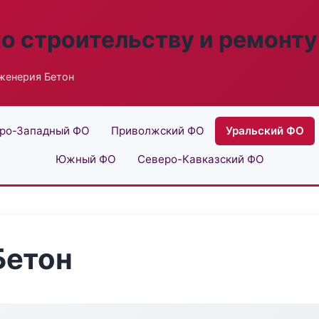
по строительству и ремонту
женерия Бетон
ро-Западный ФО
Приволжский ФО
Уральский ФО
Южный ФО
Северо-Кавказский ФО
Бетон