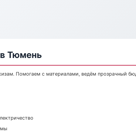
 в Тюмень
кизам. Помогаем с материалами, ведём прозрачный бю
электричество
емы