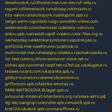
dieselvostok.ru
24hostel.msk.ru
w-dev.ru
f-ship.ru
regsmi.ru
filmnetwork.ru
malinasp.ru
kinosvin.ru
h2o-salon.ru
malutkayork.ru
deltaprim.spb.ru
tango-perm.ru
gooddir.ru
sgv.su
multiki-online.com
webkrasotki.com
cherinvest.ru
detskiy-ostrov.ru
ankou.spb.ru
alvesta1.ru
pdf-creator.ru
nix-files.org.ru
sakhatoday.ru
elektrikersymboler.ru
sputnikyes.ru
golf2club.msk.ru
aeforums.ru
zallclub.ru
multimodal.msk.ru
habaigry.ru
haikko.ru
sobakopedia.ru
isz-fest.ru
ewnc.info
screensaver-clock.net.ru
volnav.spb.ru
comnat.ru
npf.net.ru
7bit.pp.ru
kalugatur.ru
tesiaes.ru
card.com.ru
kazanka.spb.ru
gildiya-kuznecov.ru
kameryboavision.ru
griffoncom.spb.ru
fabrika-emotsiy.ru
PARK-MATROSOVA.RU
agat.spb.ru
avtoyurist-moskva1.ru
hardware.org.ru
схема-авто.рф
dg-lab.ru
angrup.ru
recruiter.spb.ru
music8.spb.ru
krsk124.ru
kubok.spb.ru
romanofforex.ru