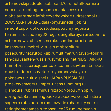
artemovskij.ru
dopler.spb.ru
aid70.ru
metall-perm.ru
ndm.msk.ru
ratingzooshop.ru
apiaccess.ru
globalautotrade.info
bezverhovskoe.ru
drsschool.ru
ZOOSMART.SPB.RU
dalakony.ru
medikijob.ru
remontt.spb.ru
photostudia.spb.ru
myragon.ru
terramia.ru
academy62.ru
gardengallereya.ru
rti.com.ru
artem-news.ru
biserinca.ru
krasnodarkurort.com
imshowtv.ru
mebel-v-tule.ru
mobtopik.ru
pcsecurity.net.ru
tool-sib.ru
multimetrunit.ru
sp-tour.ru
fan-cs.ru
santeh-russia.ru
symbian9.net.ru
DSHAIR.RU
tmmotors.spb.ru
xjocuricopii.com
musavtomat.msk.ru
obustrojdom.ru
sovetcik.ru
ybaranovskaya.ru
ppknews.ru
cult-alshei.ru
JAPANRUSSIA.RU
proekciyamebel.ru
imper-finans.ru
rim.org.ru
glamourai.ru
brassminus.ru
zabor-pro.ru
ftn.pp.ru
dorogoe58.ru
laimengpacker.ru
kuzova-zapchasti.ru
sageerp.ru
taxodrom.ru
dsrazvitie.ru
hardcity.net.ru
ratinghomegames.ru
topservice25.ru
gubernyan.ru