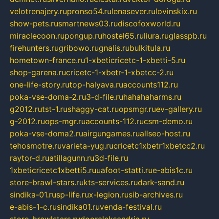
velotrenajery.ru
pronso54.ru
lenasever.ru
lovinskix.ru
show-pets.ru
smartnews03.ru
discofoxworld.ru
miraclecoon.ru
pongup.ru
hostel65.ru
liura.ru
glasspb.ru
firehunters.ru
gribowo.ru
gnalis.ru
bulkitula.ru
hometown-france.ru
1-xbeticricetc-1-xbetti-5.ru
shop-garena.ru
cricetc-1-xbetr-1-xbetcc-2.ru
one-life-story.ru
top-halyava.ru
accounts112.ru
poka-vse-doma-2.ru
3-d-file.ru
hahahaharms.ru
g2012.ru
tst-1.ru
shaggy-cat.ru
opsmgr.ru
ev-gallery.ru
g-2012.ru
ops-mgr.ru
accounts-112.ru
csm-demo.ru
poka-vse-doma2.ru
airgungames.ru
allseo-host.ru
tehosmotre.ru
varieta-yug.ru
cricetc1xbetr1xbetcc2.ru
raytor-d.ru
atillagunn.ru
3d-file.ru
1xbeticricetc1xbetti5.ru
uafoot-statti.ru
e-abis1c.ru
store-brawl-stars.ru
kts-services.ru
dark-sand.ru
sindika-01.ru
sp-life.ru
x-legion.ru
sib-archives.ru
e-abis-1-c.ru
sindika01.ru
venda-festival.ru