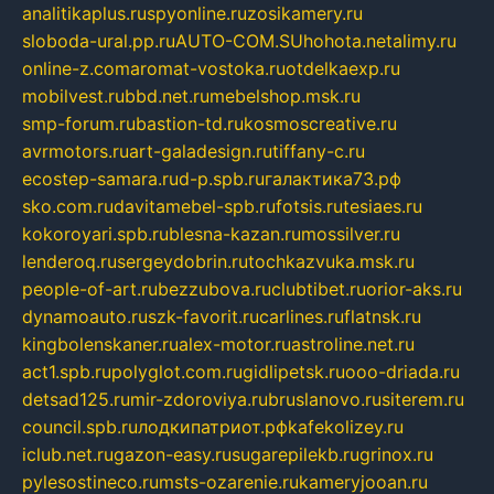
analitikaplus.ru
spyonline.ru
zosikamery.ru
sloboda-ural.pp.ru
AUTO-COM.SU
hohota.net
alimy.ru
online-z.com
aromat-vostoka.ru
otdelkaexp.ru
mobilvest.ru
bbd.net.ru
mebelshop.msk.ru
smp-forum.ru
bastion-td.ru
kosmoscreative.ru
avrmotors.ru
art-galadesign.ru
tiffany-c.ru
ecostep-samara.ru
d-p.spb.ru
галактика73.рф
sko.com.ru
davitamebel-spb.ru
fotsis.ru
tesiaes.ru
kokoroyari.spb.ru
blesna-kazan.ru
mossilver.ru
lenderoq.ru
sergeydobrin.ru
tochkazvuka.msk.ru
people-of-art.ru
bezzubova.ru
clubtibet.ru
orior-aks.ru
dynamoauto.ru
szk-favorit.ru
carlines.ru
flatnsk.ru
kingbolenskaner.ru
alex-motor.ru
astroline.net.ru
act1.spb.ru
polyglot.com.ru
gidlipetsk.ru
ooo-driada.ru
detsad125.ru
mir-zdoroviya.ru
bruslanovo.ru
siterem.ru
council.spb.ru
лодкипатриот.рф
kafekolizey.ru
iclub.net.ru
gazon-easy.ru
sugarepilekb.ru
grinox.ru
pylesostineco.ru
msts-ozarenie.ru
kameryjooan.ru