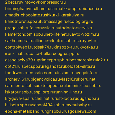
2bets.ru
vintovoykompressor.ru
birminghamvsfulham.ru
sarmat-komp.ru
pioneeri.ru
amadis-chocolate.ru
shkurki-karakulya.ru
kanotiforet.spb.ru
tutmassage.ru
ecolog.org.ru
praga.spb.ru
falcorussia.ru
autodoctorservis.ru
kamertondom.spb.ru
net-life.net.ru
avto-vozim.ru
sakhcamera.ru
alliance-electro.spb.ru
stroyavt.ru
controlweb1.ru
tdsak74.ru
kinzozo-ru.ru
kvotka.ru
iron-snab.ru
costa-bella.ru
eugrus.pp.ru
associaciya39.ru
primexpo.spb.ru
bezmorchin.ru
ia2.ru
cpt21.ru
ispecspb.ru
regahost.ru
kolosok-elita.ru
tae-kwon.ru
consrio.com.ru
insiam.ru
avegainfo.ru
archery161.ru
bigencyclica.ru
vlast16.ru
korru.net
sarmiento.spb.su
extelopedia.ru
lammin-suo.spb.ru
iskatour.spb.ru
snpi.org.ru
running-line.ru
krygeva-spa.ru
chel.net.ru
rust-loco.ru
dugshop.ru
hl-beta.spb.ru
school494.spb.ru
mymubaby.ru
epoha-metalband.ru
ngr.spb.ru
rusgosnews.com