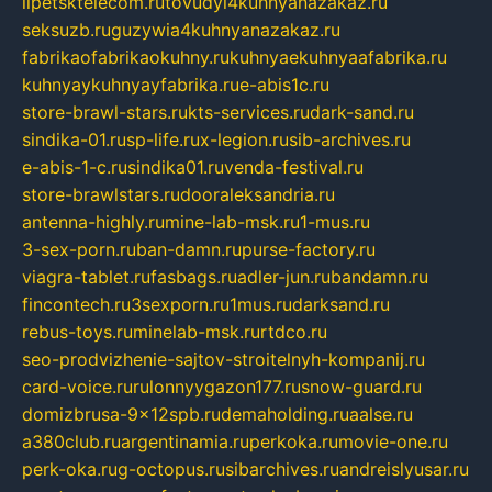
lipetsktelecom.ru
tovudyi4kuhnyanazakaz.ru
seksuzb.ru
guzywia4kuhnyanazakaz.ru
fabrikaofabrikaokuhny.ru
kuhnyaekuhnyaafabrika.ru
kuhnyaykuhnyayfabrika.ru
e-abis1c.ru
store-brawl-stars.ru
kts-services.ru
dark-sand.ru
sindika-01.ru
sp-life.ru
x-legion.ru
sib-archives.ru
e-abis-1-c.ru
sindika01.ru
venda-festival.ru
store-brawlstars.ru
dooraleksandria.ru
antenna-highly.ru
mine-lab-msk.ru
1-mus.ru
3-sex-porn.ru
ban-damn.ru
purse-factory.ru
viagra-tablet.ru
fasbags.ru
adler-jun.ru
bandamn.ru
fincontech.ru
3sexporn.ru
1mus.ru
darksand.ru
rebus-toys.ru
minelab-msk.ru
rtdco.ru
seo-prodvizhenie-sajtov-stroitelnyh-kompanij.ru
card-voice.ru
rulonnyygazon177.ru
snow-guard.ru
domizbrusa-9x12spb.ru
demaholding.ru
aalse.ru
a380club.ru
argentinamia.ru
perkoka.ru
movie-one.ru
perk-oka.ru
g-octopus.ru
sibarchives.ru
andreislyusar.ru