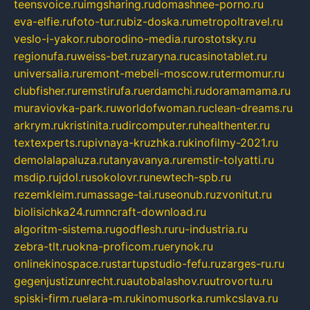
teensvoice.ru
imgsharing.ru
domashnee-porno.ru
eva-elfie.ru
foto-tur.ru
biz-doska.ru
metropoltravel.ru
veslo-i-yakor.ru
borodino-media.ru
rostotsky.ru
regionufa.ru
weiss-bet.ru
zaryna.ru
casinotablet.ru
universalia.ru
remont-mebeli-moscow.ru
termomur.ru
clubfisher.ru
remstirufa.ru
erdamchi.ru
doramamama.ru
muraviovka-park.ru
worldofwoman.ru
clean-dreams.ru
arkrym.ru
kristinita.ru
dircomputer.ru
healthenter.ru
textexperts.ru
pivnaya-kruzhka.ru
kinofilmy-2021.ru
demolalapaluza.ru
tanyavanya.ru
remstir-tolyatti.ru
msdip.ru
jdol.ru
sokolovr.ru
newtech-spb.ru
rezemkleim.ru
massage-tai.ru
seonub.ru
zvonitut.ru
biolisichka24.ru
mncraft-download.ru
algoritm-sistema.ru
godflesh.ru
ru-industria.ru
zebra-tlt.ru
okna-proficom.ru
erynok.ru
onlinekinospace.ru
startupstudio-fefu.ru
zarges-ru.ru
gegenjustizunrecht.ru
autobalashov.ru
utrovortu.ru
spiski-firm.ru
elara-m.ru
kinomusorka.ru
mkcslava.ru