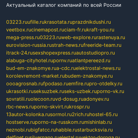
Актуальный каталог компаний по всей России
03223.ru
ufille.ru
krasotata.ru
prazdnikdushi.ru
veetbox.ru
cinemapost.ru
ciam-fr.ru
kraft-you.ru
mega-press.ru
03223.ru
web-explore.ru
rastenuya.ru
eurovision-russia.ru
strah-news.ru
freeride-team.ru
itrack-24.ru
sexshopexpress.ru
autostudiopro.ru
alabuga-cityhotel.ru
pornv.ru
atlantpereezd.ru
bud-em-znakomye.ru
a-cdc.ru
elektrostal-news.ru
korolevremont-market.ru
budem-znakomye.ru
oooagrosnab.ru
fpodaso.ru
emfire.ru
pro-otdelky.ru
ukrasotki.ru
seksuzbek.ru
seks-uzbek.ru
porno-vk.ru
sovratili.ru
olecoon.ru
vd-dosug.ru
adonyev.ru
rbc-news.ru
porno-skvirt.ru
krospr.ru
13autor-kolonka.ru
sormol.ru
2rich.ru
hostel-65.ru
hostserve.ru
porno-na-russkom.ru
mishinlab.ru
neznobi.ru
bigfatcc.ru
habble.ru
starbucksvia.ru
delfinet.ru
silvernano.ru
elestal.ru
vektor-doroga.ru