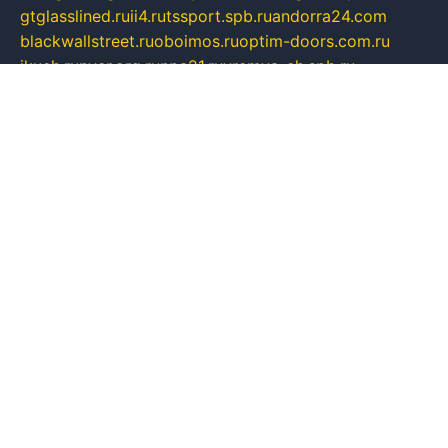
gtglasslined.ru
ii4.ru
tssport.spb.ru
andorra24.com
blackwallstreet.ru
oboimos.ru
optim-doors.com.ru
ikuch.ru
nycr.org.ru
npa21.ru
vremya-ch.spb.ru
desert000.ru
ivtorgi.ru
ifiori.ru
catalog-statei.ru
dcv.org.ru
spetsmaster174.ru
ipkameryhiseeu.ru
dum26.ru
ruspol.spb.ru
fr-opendp.ru
kam-solnyshko.ru
cheyenne-arapaho.ru
sevzapmetal.spb.ru
ted-lapidus.spb.ru
parasite-eliminator.ru
sigma-complete.ru
modernworld.ru
dama-moda.ru
eholot-group.ru
sk-nvkz.ru
DRONGOLD.RU
democratia2.ru
i-farmer.ru
mass-sport.org
jablonex.spb.ru
bookmess.ru
linkword.ru
refineua.com.ru
cs-spec.net.ru
altay-mebel.ru
DNK-THEATRE.RU
mechaniks.spb.ru
ipcamtechage.ru
skosta.ru
a-sun.ru
stroy-ldsp.ru
snowlands.org.ru
childrensshoes.ru
mrlizzy.ru
mebelsofiakrd.ru
bulizhenko.ru
rumantick.net.ru
mtszerno.ru
daily-fishing.ru
glushiteli-v-spb.ru
megasat.org.ru