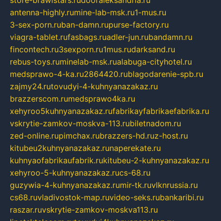
store-brawlstars.ru
dooraleksandria.ru
antenna-highly.ru
mine-lab-msk.ru
1-mus.ru
3-sex-porn.ru
ban-damn.ru
purse-factory.ru
viagra-tablet.ru
fasbags.ru
adler-jun.ru
bandamn.ru
fincontech.ru
3sexporn.ru
1mus.ru
darksand.ru
rebus-toys.ru
minelab-msk.ru
alabuga-cityhotel.ru
medsprawo-4-ka.ru
2864420.ru
blagodarenie-spb.ru
zajmy24.ru
tovudyi-4-kuhnyanazakaz.ru
brazzerscom.ru
medsprawo4ka.ru
xehyroo5kuhnyanazakaz.ru
fabrikayfabrikaefabrika.ru
vskrytie-zamkov-moskva-113.ru
biletnadom.ru
zed-online.ru
pimchax.ru
brazzers-hd.ru
z-host.ru
kitubeu2kuhnyanazakaz.ru
naperekate.ru
kuhnyaofabrikaufabrik.ru
kitubeu-2-kuhnyanazakaz.ru
xehyroo-5-kuhnyanazakaz.ru
cs-68.ru
guzywia-4-kuhnyanazakaz.ru
mir-tk.ru
vlknrussia.ru
cs68.ru
vladivostok-map.ru
video-seks.ru
bankaribi.ru
raszar.ru
vskrytie-zamkov-moskva113.ru