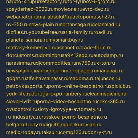
naruto-x.ru
pursefactory.ru
tor-lyubov-i-grom.ru
spayderhed-2022.ru
movieone.ru
evro-dez.ru
webamator.ru
ma-absolut1.ru
avtopomosch27.ru
nv-750.ru
news-plain.ru
nertansaga.ru
delanalad.ru
dizfiles.ru
youtubefree.ru
aria-family.ru
roadli.ru
planeta-samara.ru
mysmartbuy.ru
matrasy-kemerovo.ru
ashanet.ru
trade-farm.ru
dotcustoms.ru
domizbrusa9x12spb.ru
autodamp.ru
narasimha.ru
djcommodities.ru
nv750.ru
x-ton.ru
newsplain.ru
cardvoice.ru
modopaper.ru
manunae.ru
gbget.ru
alfeihavsalnassr.ru
madoma.ru
tajuncos.ru
petrovkasports.ru
porno-online-besplatno.ru
splclub.ru
york-life.ru
doroga-expo.ru
ribery.ru
cleanmedicine.ru
slovar-ivrit.ru
porno-video-besplatno.ru
seks-365.ru
ovucontrol.ru
sloty-igrovyye-avtomaty.ru
ru-industriya.ru
russkoe-porno-besplatno.ru
belgorod-day.ru
digilith.ru
pichkurovlab.ru
medic-today.ru
taksu.ru
comp123.ru
don-ykt.ru