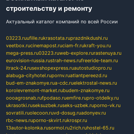
строительству и ремонту
Актуальный каталог компаний по всей России
03223.ru
ufille.ru
krasotata.ru
prazdnikdushi.ru
veetbox.ru
cinemapost.ru
ciam-fr.ru
kraft-you.ru
mega-press.ru
03223.ru
web-explore.ru
rastenuya.ru
eurovision-russia.ru
strah-news.ru
freeride-team.ru
itrack-24.ru
sexshopexpress.ru
autostudiopro.ru
alabuga-cityhotel.ru
pornv.ru
atlantpereezd.ru
bud-em-znakomye.ru
a-cdc.ru
elektrostal-news.ru
korolevremont-market.ru
budem-znakomye.ru
oooagrosnab.ru
fpodaso.ru
emfire.ru
pro-otdelky.ru
ukrasotki.ru
seksuzbek.ru
seks-uzbek.ru
porno-vk.ru
sovratili.ru
olecoon.ru
vd-dosug.ru
adonyev.ru
rbc-news.ru
porno-skvirt.ru
krospr.ru
13autor-kolonka.ru
sormol.ru
2rich.ru
hostel-65.ru