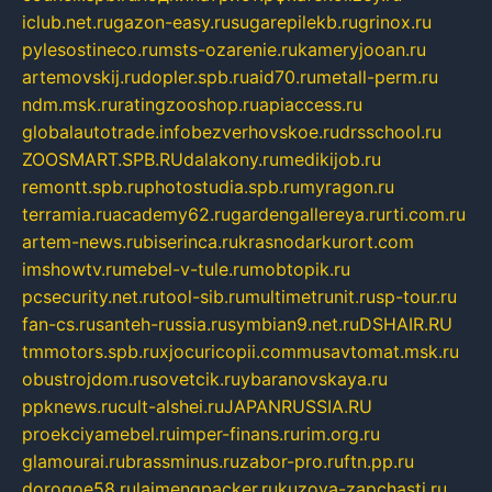
iclub.net.ru
gazon-easy.ru
sugarepilekb.ru
grinox.ru
pylesostineco.ru
msts-ozarenie.ru
kameryjooan.ru
artemovskij.ru
dopler.spb.ru
aid70.ru
metall-perm.ru
ndm.msk.ru
ratingzooshop.ru
apiaccess.ru
globalautotrade.info
bezverhovskoe.ru
drsschool.ru
ZOOSMART.SPB.RU
dalakony.ru
medikijob.ru
remontt.spb.ru
photostudia.spb.ru
myragon.ru
terramia.ru
academy62.ru
gardengallereya.ru
rti.com.ru
artem-news.ru
biserinca.ru
krasnodarkurort.com
imshowtv.ru
mebel-v-tule.ru
mobtopik.ru
pcsecurity.net.ru
tool-sib.ru
multimetrunit.ru
sp-tour.ru
fan-cs.ru
santeh-russia.ru
symbian9.net.ru
DSHAIR.RU
tmmotors.spb.ru
xjocuricopii.com
musavtomat.msk.ru
obustrojdom.ru
sovetcik.ru
ybaranovskaya.ru
ppknews.ru
cult-alshei.ru
JAPANRUSSIA.RU
proekciyamebel.ru
imper-finans.ru
rim.org.ru
glamourai.ru
brassminus.ru
zabor-pro.ru
ftn.pp.ru
dorogoe58.ru
laimengpacker.ru
kuzova-zapchasti.ru