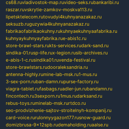
cs68.ru
vladivostok-map.ru
video-seks.ru
bankaribi.ru
raszar.ru
vskrytie-zamkov-moskva113.ru
lipetsktelecom.ru
tovudyi4kuhnyanazakaz.ru
seksuzb.ru
guzywia4kuhnyanazakaz.ru
fabrikaofabrikaokuhny.ru
kuhnyaekuhnyaafabrika.ru
kuhnyaykuhnyayfabrika.ru
e-abis1c.ru
store-brawl-stars.ru
kts-services.ru
dark-sand.ru
sindika-01.ru
sp-life.ru
x-legion.ru
sib-archives.ru
e-abis-1-c.ru
sindika01.ru
venda-festival.ru
store-brawlstars.ru
dooraleksandria.ru
antenna-highly.ru
mine-lab-msk.ru
1-mus.ru
3-sex-porn.ru
ban-damn.ru
purse-factory.ru
viagra-tablet.ru
fasbags.ru
adler-jun.ru
bandamn.ru
fincontech.ru
3sexporn.ru
1mus.ru
darksand.ru
rebus-toys.ru
minelab-msk.ru
rtdco.ru
seo-prodvizhenie-sajtov-stroitelnyh-kompanij.ru
card-voice.ru
rulonnyygazon177.ru
snow-guard.ru
domizbrusa-9x12spb.ru
demaholding.ru
aalse.ru