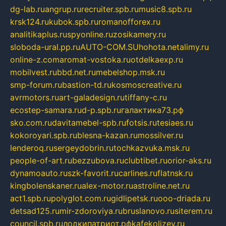
dg-lab.ru
angrup.ru
recruiter.spb.ru
music8.spb.ru
krsk124.ru
kubok.spb.ru
romanofforex.ru
analitikaplus.ru
spyonline.ru
zosikamery.ru
sloboda-ural.pp.ru
AUTO-COM.SU
hohota.net
alimy.ru
online-z.com
aromat-vostoka.ru
otdelkaexp.ru
mobilvest.ru
bbd.net.ru
mebelshop.msk.ru
smp-forum.ru
bastion-td.ru
kosmoscreative.ru
avrmotors.ru
art-galadesign.ru
tiffany-c.ru
ecostep-samara.ru
d-p.spb.ru
галактика73.рф
sko.com.ru
davitamebel-spb.ru
fotsis.ru
tesiaes.ru
kokoroyari.spb.ru
blesna-kazan.ru
mossilver.ru
lenderoq.ru
sergeydobrin.ru
tochkazvuka.msk.ru
people-of-art.ru
bezzubova.ru
clubtibet.ru
orior-aks.ru
dynamoauto.ru
szk-favorit.ru
carlines.ru
flatnsk.ru
kingbolenskaner.ru
alex-motor.ru
astroline.net.ru
act1.spb.ru
polyglot.com.ru
gidlipetsk.ru
ooo-driada.ru
detsad125.ru
mir-zdoroviya.ru
bruslanovo.ru
siterem.ru
council.spb.ru
лодкипатриот.рф
kafekolizey.ru