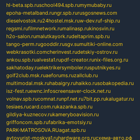
hl-beta.spb.ru
school494.spb.ru
mymubaby.ru
epoha-metalband.ru
ngr.spb.ru
rusgosnews.com
dieselvostok.ru
24hostel.msk.ru
w-dev.ru
f-ship.ru
regsmi.ru
filmnetwork.ru
malinasp.ru
kinosvin.ru
h2o-salon.ru
malutkayork.ru
deltaprim.spb.ru
tango-perm.ru
gooddir.ru
sgv.su
multiki-online.com
webkrasotki.com
cherinvest.ru
detskiy-ostrov.ru
ankou.spb.ru
alvesta1.ru
pdf-creator.ru
nix-files.org.ru
sakhatoday.ru
elektrikersymboler.ru
sputnikyes.ru
golf2club.msk.ru
aeforums.ru
zallclub.ru
multimodal.msk.ru
habaigry.ru
haikko.ru
sobakopedia.ru
isz-fest.ru
ewnc.info
screensaver-clock.net.ru
volnav.spb.ru
comnat.ru
npf.net.ru
7bit.pp.ru
kalugatur.ru
tesiaes.ru
card.com.ru
kazanka.spb.ru
gildiya-kuznecov.ru
kameryboavision.ru
griffoncom.spb.ru
fabrika-emotsiy.ru
PARK-MATROSOVA.RU
agat.spb.ru
avtoyurist-moskva1.ru
hardware.org.ru
схема-авто.рф