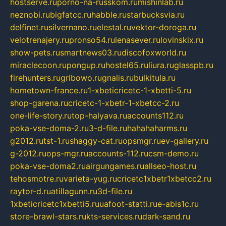
hostserve.ru
porno-na-russkom.ru
mishinlab.ru
neznobi.ru
bigfatcc.ru
habble.ru
starbucksvia.ru
delfinet.ru
silvernano.ru
elestal.ru
vektor-doroga.ru
velotrenajery.ru
pronso54.ru
lenasever.ru
lovinskix.ru
show-pets.ru
smartnews03.ru
discofoxworld.ru
miraclecoon.ru
pongup.ru
hostel65.ru
liura.ru
glasspb.ru
firehunters.ru
gribowo.ru
gnalis.ru
bulkitula.ru
hometown-france.ru
1-xbeticricetc-1-xbetti-5.ru
shop-garena.ru
cricetc-1-xbetr-1-xbetcc-2.ru
one-life-story.ru
top-halyava.ru
accounts112.ru
poka-vse-doma-2.ru
3-d-file.ru
hahahaharms.ru
g2012.ru
tst-1.ru
shaggy-cat.ru
opsmgr.ru
ev-gallery.ru
g-2012.ru
ops-mgr.ru
accounts-112.ru
csm-demo.ru
poka-vse-doma2.ru
airgungames.ru
allseo-host.ru
tehosmotre.ru
varieta-yug.ru
cricetc1xbetr1xbetcc2.ru
raytor-d.ru
atillagunn.ru
3d-file.ru
1xbeticricetc1xbetti5.ru
uafoot-statti.ru
e-abis1c.ru
store-brawl-stars.ru
kts-services.ru
dark-sand.ru