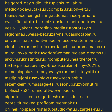
belgorod-day.ru
digilith.ru
pichkurovlab.ru
medic-today.ru
taksu.ru
comp123.ru
don-ykt.ru
teensvoice.ru
imgsharing.ru
domashnee-porno.ru
eva-elfie.ru
foto-tur.ru
biz-doska.ru
metropoltravel.ru
veslo-i-yakor.ru
borodino-media.ru
rostotsky.ru
regionufa.ru
weiss-bet.ru
zaryna.ru
casinotablet.ru
universalia.ru
remont-mebeli-moscow.ru
termomur.ru
clubfisher.ru
remstirufa.ru
erdamchi.ru
doramamama.ru
muraviovka-park.ru
worldofwoman.ru
clean-dreams.ru
arkrym.ru
kristinita.ru
dircomputer.ru
healthenter.ru
textexperts.ru
pivnaya-kruzhka.ru
kinofilmy-2021.ru
demolalapaluza.ru
tanyavanya.ru
remstir-tolyatti.ru
msdip.ru
jdol.ru
sokolovr.ru
newtech-spb.ru
rezemkleim.ru
massage-tai.ru
seonub.ru
zvonitut.ru
biolisichka24.ru
mncraft-download.ru
algoritm-sistema.ru
godflesh.ru
ru-industria.ru
zebra-tlt.ru
okna-proficom.ru
erynok.ru
onlinekinospace.ru
startupstudio-fefu.ru
zarges-ru.ru