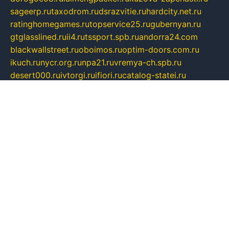
sageerp.ru
taxodrom.ru
dsrazvitie.ru
hardcity.net.ru
ratinghomegames.ru
topservice25.ru
gubernyan.ru
gtglasslined.ru
ii4.ru
tssport.spb.ru
andorra24.com
blackwallstreet.ru
oboimos.ru
optim-doors.com.ru
ikuch.ru
nycr.org.ru
npa21.ru
vremya-ch.spb.ru
desert000.ru
ivtorgi.ru
ifiori.ru
catalog-statei.ru
dcv.org.ru
spetsmaster174.ru
ipkameryhiseeu.ru
dum26.ru
ruspol.spb.ru
fr-opendp.ru
kam-solnyshko.ru
cheyenne-arapaho.ru
sevzapmetal.spb.ru
ted-lapidus.spb.ru
parasite-eliminator.ru
sigma-complete.ru
modernworld.ru
dama-moda.ru
eholot-group.ru
sk-nvkz.ru
DRONGOLD.RU
democratia2.ru
i-farmer.ru
mass-sport.org
jablonex.spb.ru
bookmess.ru
linkword.ru
refineua.com.ru
cs-spec.net.ru
altay-mebel.ru
DNK-THEATRE.RU
mechaniks.spb.ru
ipcamtechage.ru
skosta.ru
a-sun.ru
stroy-ldsp.ru
snowlands.org.ru
childrensshoes.ru
mrlizzy.ru
mebelsofiakrd.ru