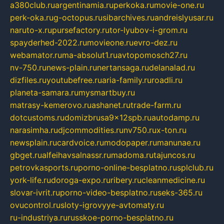
a380club.ru
argentinamia.ru
perkoka.ru
movie-one.ru
perk-oka.ru
g-octopus.ru
sibarchives.ru
andreislyusar.ru
naruto-x.ru
pursefactory.ru
tor-lyubov-i-grom.ru
spayderhed-2022.ru
movieone.ru
evro-dez.ru
webamator.ru
ma-absolut1.ru
avtopomosch27.ru
nv-750.ru
news-plain.ru
nertansaga.ru
delanalad.ru
dizfiles.ru
youtubefree.ru
aria-family.ru
roadli.ru
planeta-samara.ru
mysmartbuy.ru
matrasy-kemerovo.ru
ashanet.ru
trade-farm.ru
dotcustoms.ru
domizbrusa9x12spb.ru
autodamp.ru
narasimha.ru
djcommodities.ru
nv750.ru
x-ton.ru
newsplain.ru
cardvoice.ru
modopaper.ru
manunae.ru
gbget.ru
alfeihavsalnassr.ru
madoma.ru
tajuncos.ru
petrovkasports.ru
porno-online-besplatno.ru
splclub.ru
york-life.ru
doroga-expo.ru
ribery.ru
cleanmedicine.ru
slovar-ivrit.ru
porno-video-besplatno.ru
seks-365.ru
ovucontrol.ru
sloty-igrovyye-avtomaty.ru
ru-industriya.ru
russkoe-porno-besplatno.ru