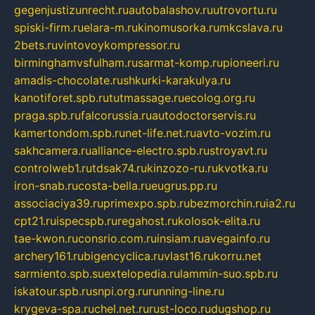
gegenjustizunrecht.ru
autobalashov.ru
utrovortu.ru
spiski-firm.ru
elara-m.ru
kinomusorka.ru
mkcslava.ru
2bets.ru
vintovoykompressor.ru
birminghamvsfulham.ru
sarmat-komp.ru
pioneeri.ru
amadis-chocolate.ru
shkurki-karakulya.ru
kanotiforet.spb.ru
tutmassage.ru
ecolog.org.ru
praga.spb.ru
falcorussia.ru
autodoctorservis.ru
kamertondom.spb.ru
net-life.net.ru
avto-vozim.ru
sakhcamera.ru
alliance-electro.spb.ru
stroyavt.ru
controlweb1.ru
tdsak74.ru
kinzozo-ru.ru
kvotka.ru
iron-snab.ru
costa-bella.ru
eugrus.pp.ru
associaciya39.ru
primexpo.spb.ru
bezmorchin.ru
ia2.ru
cpt21.ru
ispecspb.ru
regahost.ru
kolosok-elita.ru
tae-kwon.ru
consrio.com.ru
insiam.ru
avegainfo.ru
archery161.ru
bigencyclica.ru
vlast16.ru
korru.net
sarmiento.spb.su
extelopedia.ru
lammin-suo.spb.ru
iskatour.spb.ru
snpi.org.ru
running-line.ru
krygeva-spa.ru
chel.net.ru
rust-loco.ru
dugshop.ru