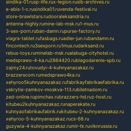
sindika-01.ru
sp-life.ru
x-legion.ru
sib-archives.ru
e-abis-1-c.ru
sindika01.ru
venda-festival.ru
store-brawlstars.ru
dooraleksandria.ru
antenna-highly.ru
mine-lab-msk.ru
1-mus.ru
3-sex-porn.ru
ban-damn.ru
purse-factory.ru
viagra-tablet.ru
fasbags.ru
adler-jun.ru
bandamn.ru
fincontech.ru
3sexporn.ru
1mus.ru
darksand.ru
rebus-toys.ru
minelab-msk.ru
alabuga-cityhotel.ru
medsprawo-4-ka.ru
2864420.ru
blagodarenie-spb.ru
zajmy24.ru
tovudyi-4-kuhnyanazakaz.ru
brazzerscom.ru
medsprawo4ka.ru
xehyroo5kuhnyanazakaz.ru
fabrikayfabrikaefabrika.ru
vskrytie-zamkov-moskva-113.ru
biletnadom.ru
zed-online.ru
pimchax.ru
brazzers-hd.ru
z-host.ru
kitubeu2kuhnyanazakaz.ru
naperekate.ru
kuhnyaofabrikaufabrik.ru
kitubeu-2-kuhnyanazakaz.ru
xehyroo-5-kuhnyanazakaz.ru
cs-68.ru
guzywia-4-kuhnyanazakaz.ru
mir-tk.ru
vlknrussia.ru